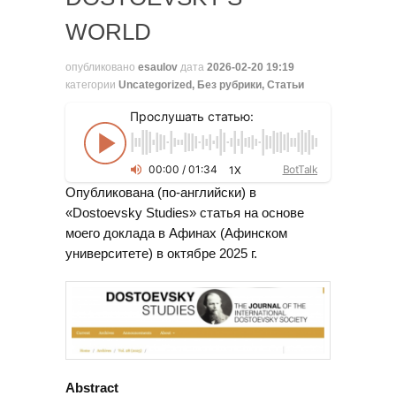
WORLD
опубликовано
esaulov
дата
2026-02-20 19:19
категории
Uncategorized
,
Без рубрики
,
Статьи
Прослушать статью:
00
:
00
/
01
:
34
BotTalk
1X
Опубликована (по-английски) в
«Dostoevsky Studies» статья на основе
моего доклада в Афинах (Афинском
университете) в октябре 2025 г.
Abstract