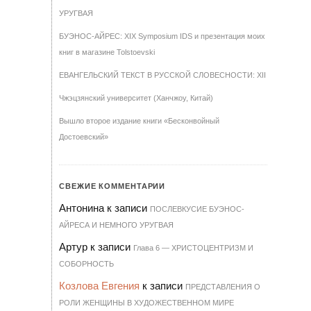
УРУГВАЯ
БУЭНОС-АЙРЕС: XIX Symposium IDS и презентация моих
книг в магазине Tolstoevski
ЕВАНГЕЛЬСКИЙ ТЕКСТ В РУССКОЙ СЛОВЕСНОСТИ: XII
Чжэцзянский университет (Ханчжоу, Китай)
Вышло второе издание книги «Бесконвойный
Достоевский»
СВЕЖИЕ КОММЕНТАРИИ
Антонина
к записи
ПОСЛЕВКУСИЕ БУЭНОС-
АЙРЕСА И НЕМНОГО УРУГВАЯ
Артур
к записи
Гла­ва 6 — ХРИ­С­ТО­ЦЕН­Т­РИЗМ И
СО­БОР­НОСТЬ
Козлова Евгения
к записи
ПРЕДСТАВЛЕНИЯ О
РОЛИ ЖЕНЩИНЫ В ХУДОЖЕСТВЕННОМ МИРЕ