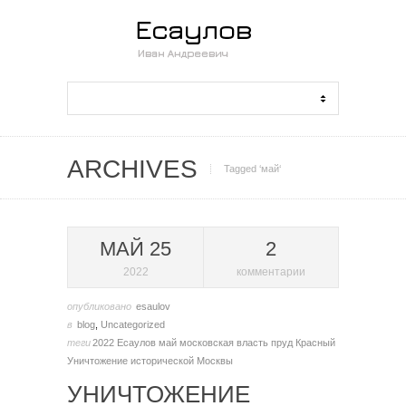
ARCHIVES
Tagged ‘май‘
МАЙ 25
2
2022
комментарии
опубликовано
esaulov
в
blog
,
Uncategorized
теги
2022
Есаулов
май
московская власть
пруд Красный
Уничтожение исторической Москвы
УНИЧТОЖЕНИЕ