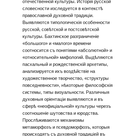
отечественной культуры. Исторiя русской
словесности изследуется в контекстѣ
православной духовной традицiи.
Выявляются типологическiя особенности
русской, совѣтской и постсовѣтской
культуры. Бахтинское разграниченiе
«большого» и «малого» времени
соотносится съ понятiями «абсолютной» и
«относительной» мифологий. Выдѣляются
пасхальный и рождественскiй архетипы,
анализируется ихъ воздѣйствiе на
художественное творчество, «структуры
повседневности», нѣкоторые философскiя
системы, типы визуальности. Различныя
духовныя орiентацiи выявляются и въ
сферѣ «неофицiальной» культуры черезъ
соотношенiе шутовства и юродства.
Прослѣживаются механизмы
метаморфозъ и псевдоморфозъ, которыя
происходятъ съ духовной традицiей въ