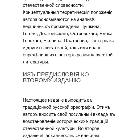
отечественной словесности.
Концептуальныя теоретическiя положенiя
автора основываются на анализѣ
вершинныхъ произведенiй Пушкина,
Гоголя, Достоевскаго, Островскаго, Блока,
Горькаго, Есенина, Платонова, Пастернака
и другихъ писателей, такъ или иначе
опредѣлившихъ векторъ развитiя русской
литературы.
ИЗЪ ПРЕДИСЛОВIЯ КО
ВТОРОМУ ИЗДАНIЮ
Настоящее изданіе выходитъ въ
традиціонной русской орѳографіи. Этимъ
авторъ вноситъ свой посильный вкладъ въ
возстановленіе историческихъ традицій
отечественной культуры. Во второе
изданіе «Пасхальности…» внесены