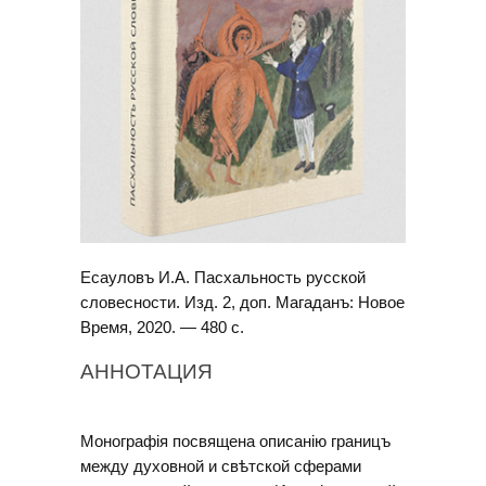
Есауловъ И.А. Пасхальность русской
словесности. Изд. 2, доп. Магаданъ: Новое
Время, 2020. — 480 с.
АННОТАЦИЯ
Монографiя посвящена описанiю границъ
между духовной и свѣтской сферами