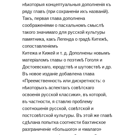
нѣкоторыя концептуальныя дополненія къ
ряду главъ (при сохраненіи ихъ названій).
Такъ, первая глава дополнена
соображеніями о пасхальномъ смыслѣ
такого значимаго для русской культуры
памятника, какъ Легенда о градѣ Китежѣ,
сопоставленіемъ
Китежа и Кижей и т. д. Дополнены новымъ
матеріаломъ главы о поэтикѣ Гоголя и
Достоевскаго, юродствѣ и шутовствѣ и др.
Въ новое изданіе добавлена глава
«Преемственность или дискретность: о
нѣкоторыхъ аспектахъ совѣтскаго
освоенія русской классики», въ которой,
въ частности, я ставлю проблему
соотношенія русской, совѣтской и
постсовѣтской культуры. Въ этой же главѣ
сдѣлана попытка соотнести бахтинское
разграниченіе «большого» и «малаго»