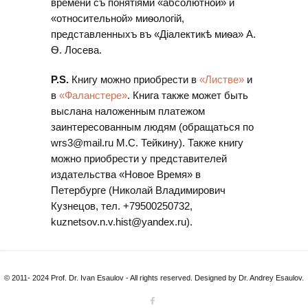
времени съ понятіями «абсолютной» и
«относительной» миѳологій,
представленныхъ въ «Діалектикѣ миѳа» А.
Ѳ. Лосева.
P.S.
Книгу можно приобрести в
«Листве»
и
в
«Фаланстере»
. Книга также может быть
выслана наложенным платежом
заинтересованным людям (обращаться по
wrs3@mail.ru
М.С. Тейкину). Также книгу
можно приобрести у представителей
издательства «Новое Время» в
Петербурге (Николай Владимирович
Кузнецов, тел. +79500250732,
kuznetsov.n.v.hist@yandex.ru
).
© 2011- 2024 Prof. Dr. Ivan Esaulov - All rights reserved. Designed by Dr. Andrey Esaulov.