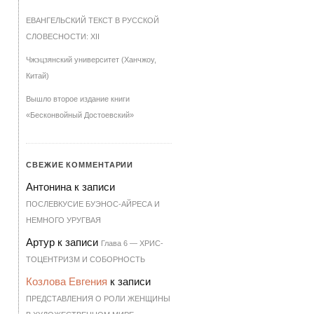
ЕВАНГЕЛЬСКИЙ ТЕКСТ В РУССКОЙ
СЛОВЕСНОСТИ: XII
Чжэцзянский университет (Ханчжоу,
Китай)
Вышло второе издание книги
«Бесконвойный Достоевский»
СВЕЖИЕ КОММЕНТАРИИ
Антонина
к записи
ПОСЛЕВКУСИЕ БУЭНОС-АЙРЕСА И
НЕМНОГО УРУГВАЯ
Артур
к записи
Гла­ва 6 — ХРИ­С­
ТО­ЦЕН­Т­РИЗМ И СО­БОР­НОСТЬ
Козлова Евгения
к записи
ПРЕДСТАВЛЕНИЯ О РОЛИ ЖЕНЩИНЫ