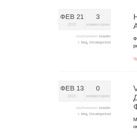
ФЕВ 21
3
2015
комментарии
опубликовано
esaulov
Ф
в
blog
,
Uncategorized
р
Ч
ФЕВ 13
0
2015
комментарии
опубликовано
esaulov
в
blog
,
Uncategorized
М
о