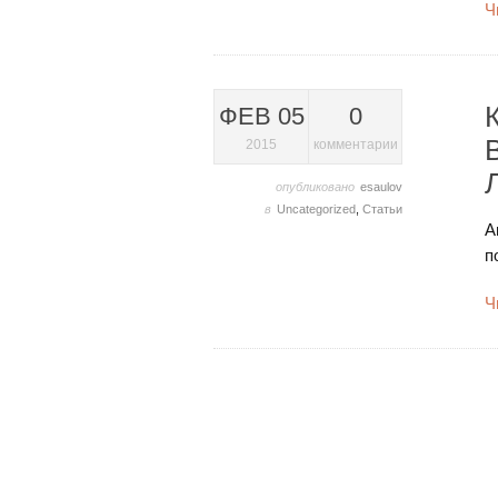
Ч
ФЕВ 05
0
2015
комментарии
опубликовано
esaulov
в
Uncategorized
,
Статьи
А
п
Ч