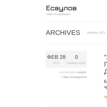
ARCHIVES
Февраль, 2015
ФЕВ 28
0
2015
комментарии
опубликовано
esaulov
в
blog
,
Uncategorized
Б
«
Ч