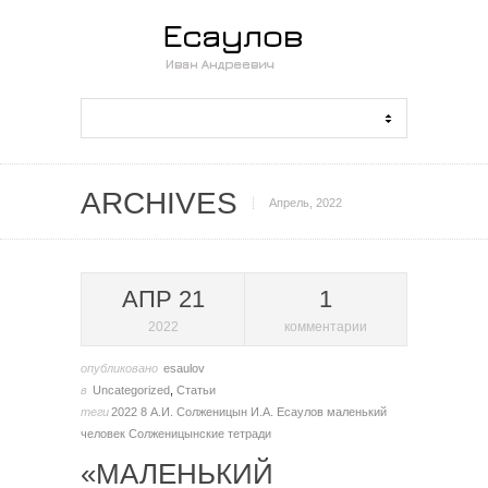
ARCHIVES
Апрель, 2022
АПР 21
1
2022
комментарии
опубликовано
esaulov
в
Uncategorized
,
Статьи
теги
2022
8
А.И. Солженицын
И.А. Есаулов
маленький
человек
Солженицынские тетради
«МАЛЕНЬКИЙ