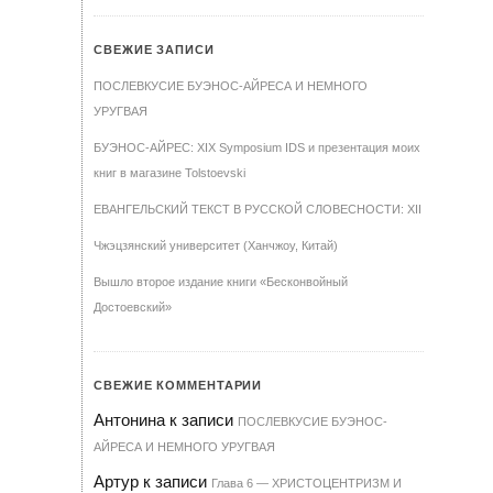
СВЕЖИЕ ЗАПИСИ
ПОСЛЕВКУСИЕ БУЭНОС-АЙРЕСА И НЕМНОГО
УРУГВАЯ
БУЭНОС-АЙРЕС: XIX Symposium IDS и презентация моих
книг в магазине Tolstoevski
ЕВАНГЕЛЬСКИЙ ТЕКСТ В РУССКОЙ СЛОВЕСНОСТИ: XII
Чжэцзянский университет (Ханчжоу, Китай)
Вышло второе издание книги «Бесконвойный
Достоевский»
СВЕЖИЕ КОММЕНТАРИИ
Антонина
к записи
ПОСЛЕВКУСИЕ БУЭНОС-
АЙРЕСА И НЕМНОГО УРУГВАЯ
Артур
к записи
Гла­ва 6 — ХРИ­С­ТО­ЦЕН­Т­РИЗМ И