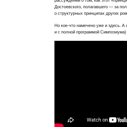
рассуждений о том, как этот «принц
Достоевского, полагавшего — за полг
о структурных принципах других рома
Но кое-что намечено уже и здесь. А
и с полной программой Симпозиума