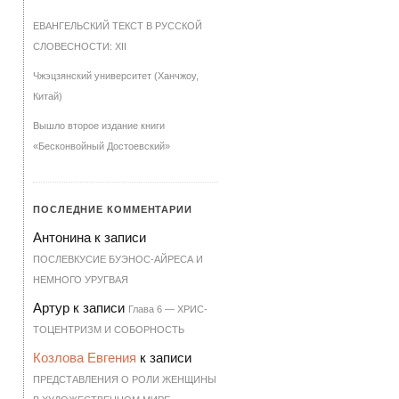
ЕВАНГЕЛЬСКИЙ ТЕКСТ В РУССКОЙ
СЛОВЕСНОСТИ: XII
Чжэцзянский университет (Ханчжоу,
Китай)
Вышло второе издание книги
«Бесконвойный Достоевский»
ПОСЛЕДНИЕ КОММЕНТАРИИ
Антонина
к записи
ПОСЛЕВКУСИЕ БУЭНОС-АЙРЕСА И
НЕМНОГО УРУГВАЯ
Артур
к записи
Гла­ва 6 — ХРИ­С­
ТО­ЦЕН­Т­РИЗМ И СО­БОР­НОСТЬ
Козлова Евгения
к записи
ПРЕДСТАВЛЕНИЯ О РОЛИ ЖЕНЩИНЫ