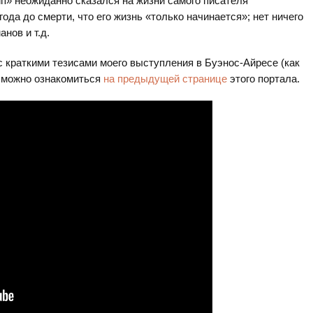
ип» неожиданно сказался на жизни самого писателя
ода до смерти, что его жизнь «только начинается»; нет ничего
нов и т.д.
 с краткими тезисами моего выступления в Буэнос-Айресе (как
) можно ознакомиться
на предыдущей странице
этого портала.