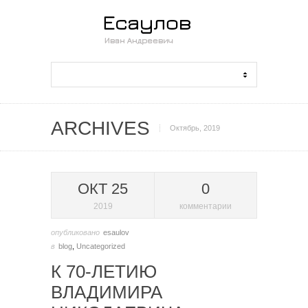
ARCHIVES
Октябрь, 2019
ОКТ 25
0
2019
комментарии
опубликовано
esaulov
в
blog
,
Uncategorized
К 70-ЛЕТИЮ
ВЛАДИМИРА