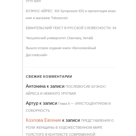
УРУГВАЯ
БУЭНОС-АЙРЕС: XIX Symposium IDS и презентация моих
книг в магазине Tolstoevski
ЕВАНГЕЛЬСКИЙ ТЕКСТ В РУССКОЙ СЛОВЕСНОСТИ: XII
Чжэцзянский университет (Ханчжоу, Китай)
Вышло второе издание книги «Бесконвойный
Достоевский»
СВЕЖИЕ КОММЕНТАРИИ
Антонина
к записи
ПОСЛЕВКУСИЕ БУЭНОС-
АЙРЕСА И НЕМНОГО УРУГВАЯ
Артур
к записи
Гла­ва 6 — ХРИ­С­ТО­ЦЕН­Т­РИЗМ И
СО­БОР­НОСТЬ
Козлова Евгения
к записи
ПРЕДСТАВЛЕНИЯ О
РОЛИ ЖЕНЩИНЫ В ХУДОЖЕСТВЕННОМ МИРЕ
ТОЛСТОГО В КОНТЕКСТЕ СОВРЕМЕННОЙ