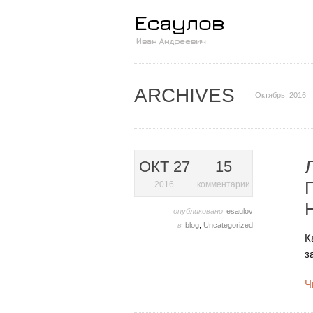
ARCHIVES
Октябрь, 2016
ОКТ 27
15
2016
комментарии
опубликовано
esaulov
в
blog
,
Uncategorized
К
з
Ч