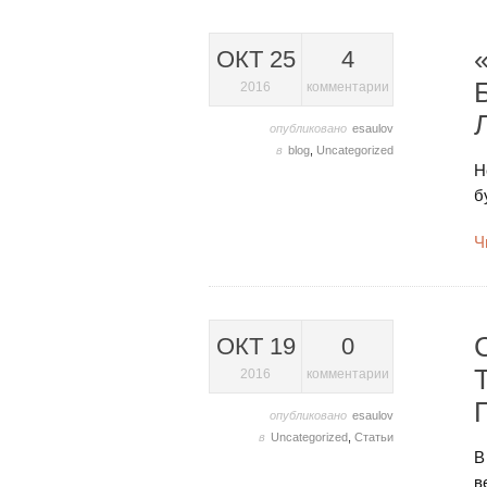
ОКТ 25
4
2016
комментарии
опубликовано
esaulov
в
blog
,
Uncategorized
Н
б
Ч
ОКТ 19
0
2016
комментарии
опубликовано
esaulov
в
Uncategorized
,
Статьи
В
в