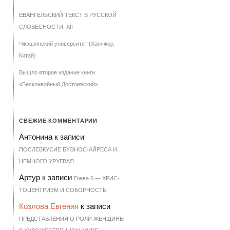
ЕВАНГЕЛЬСКИЙ ТЕКСТ В РУССКОЙ
СЛОВЕСНОСТИ: XII
Чжэцзянский университет (Ханчжоу,
Китай)
Вышло второе издание книги
«Бесконвойный Достоевский»
СВЕЖИЕ КОММЕНТАРИИ
Антонина
к записи
ПОСЛЕВКУСИЕ БУЭНОС-АЙРЕСА И
НЕМНОГО УРУГВАЯ
Артур
к записи
Гла­ва 6 — ХРИ­С­
ТО­ЦЕН­Т­РИЗМ И СО­БОР­НОСТЬ
Козлова Евгения
к записи
ПРЕДСТАВЛЕНИЯ О РОЛИ ЖЕНЩИНЫ