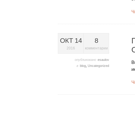
Ч
ОКТ 14
8
2016
комментарии
опубликовано
esaulov
В
в
blog
,
Uncategorized
и
Ч