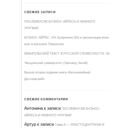
СВЕЖИЕ ЗАПИСИ
ПОСЛЕВКУСИЕ БУЭНОС-АЙРЕСА И НЕМНОГО
УРУГВАЯ
БУЭНОС-АЙРЕС: XIX Symposium IDS и презентация моих
книг в магазине Tolstoevski
ЕВАНГЕЛЬСКИЙ ТЕКСТ В РУССКОЙ СЛОВЕСНОСТИ: XII
Чжэцзянский университет (Ханчжоу, Китай)
Вышло второе издание книги «Бесконвойный
Достоевский»
СВЕЖИЕ КОММЕНТАРИИ
Антонина
к записи
ПОСЛЕВКУСИЕ БУЭНОС-
АЙРЕСА И НЕМНОГО УРУГВАЯ
Артур
к записи
Гла­ва 6 — ХРИ­С­ТО­ЦЕН­Т­РИЗМ И