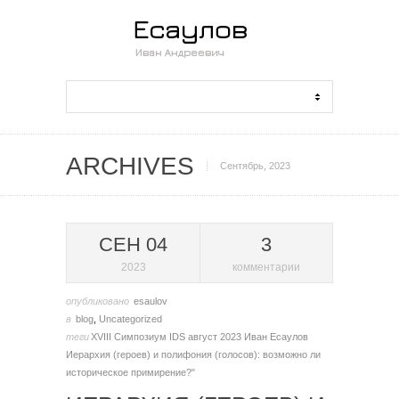
ARCHIVES
Сентябрь, 2023
СЕН 04
3
2023
комментарии
опубликовано
esaulov
в
blog
,
Uncategorized
теги
XVIII Симпозиум IDS
август 2023
Иван Есаулов
Иерархия (героев) и полифония (голосов): возможно ли
историческое примирение?"