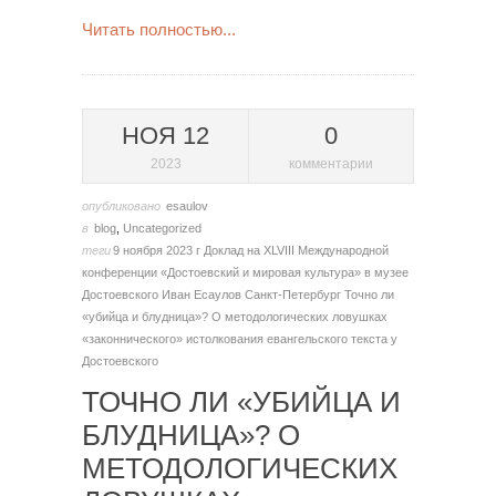
Читать полностью...
НОЯ 12
0
2023
комментарии
опубликовано
esaulov
в
blog
,
Uncategorized
теги
9 ноября 2023 г
Доклад на XLVIII Международной
конференции «Достоевский и мировая культура» в музее
Достоевского
Иван Есаулов
Санкт-Петербург
Точно ли
«убийца и блудница»? О методологических ловушках
«законнического» истолкования евангельского текста у
Достоевского
ТОЧНО ЛИ «УБИЙЦА И
БЛУДНИЦА»? О
МЕТОДОЛОГИЧЕСКИХ