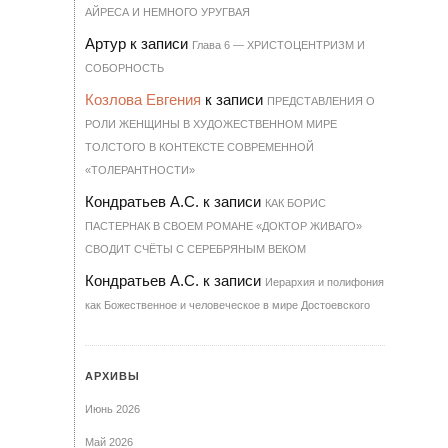
АЙРЕСА И НЕМНОГО УРУГВАЯ
Артур
к записи
Гла­ва 6 — ХРИ­С­ТО­ЦЕН­Т­РИЗМ И
СО­БОР­НОСТЬ
Козлова Евгения
к записи
ПРЕДСТАВЛЕНИЯ О
РОЛИ ЖЕНЩИНЫ В ХУДОЖЕСТВЕННОМ МИРЕ
ТОЛСТОГО В КОНТЕКСТЕ СОВРЕМЕННОЙ
«ТОЛЕРАНТНОСТИ»
Кондратьев А.С.
к записи
КАК БОРИС
ПАСТЕРНАК В СВОЕМ РОМАНЕ «ДОКТОР ЖИВАГО»
СВОДИТ СЧЁТЫ С СЕРЕБРЯНЫМ ВЕКОМ
Кондратьев А.С.
к записи
Иерархия и полифония
как Божественное и человеческое в мире Достоевского
АРХИВЫ
Июнь 2026
Май 2026