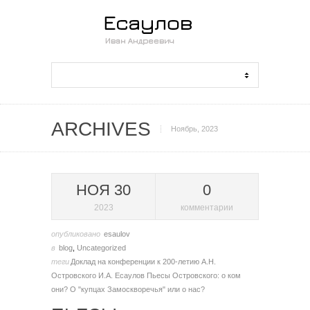
ARCHIVES
Ноябрь, 2023
НОЯ 30
0
2023
комментарии
опубликовано
esaulov
в
blog
,
Uncategorized
теги
Доклад на конференции к 200-летию А.Н.
Островского
И.А. Есаулов
Пьесы Островского: о ком
они? О "купцах Замоскворечья" или о нас?