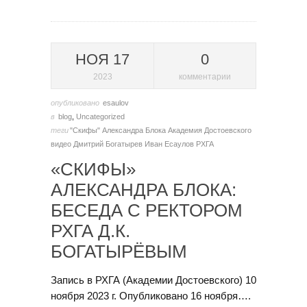
НОЯ 17
0
2023
комментарии
опубликовано
esaulov
в
blog
,
Uncategorized
теги
"Скифы" Александра Блока
Академия Достоевского
видео
Дмитрий Богатырев
Иван Есаулов
РХГА
«СКИФЫ»
АЛЕКСАНДРА БЛОКА:
БЕСЕДА С РЕКТОРОМ
РХГА Д.К.
БОГАТЫРЁВЫМ
Запись в РХГА (Академии Достоевского) 10
ноября 2023 г. Опубликовано 16 ноября….