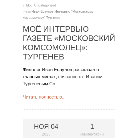
в
blog
,
Uncategorized
теги
Иван Есаулов
Интервью "Московскому
комсомольцу"
Тургенев
МОЁ ИНТЕРВЬЮ
ГАЗЕТЕ «МОСКОВСКИЙ
КОМСОМОЛЕЦ»:
ТУРГЕНЕВ
Филолог Иван Есаулов рассказал о
главных мифах, связанных с Иваном
Тургеневым Со…
Читать полностью...
НОЯ 04
1
2023
комментарии