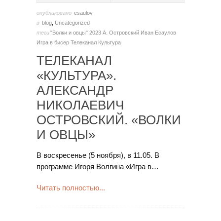
опубликовано
esaulov
в
blog
,
Uncategorized
теги
"Волки и овцы"
2023
А. Островский
Иван Есаулов
Игра в бисер
Телеканал Культура
ТЕЛЕКАНАЛ
«КУЛЬТУРА».
АЛЕКСАНДР
НИКОЛАЕВИЧ
ОСТРОВСКИЙ. «ВОЛКИ
И ОВЦЫ»
В воскресенье (5 ноября), в 11.05. В
программе Игоря Волгина «Игра в…
Читать полностью...