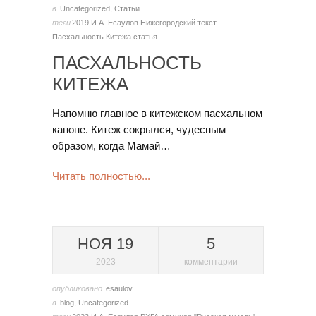
в
Uncategorized
,
Статьи
теги
2019
И.А. Есаулов
Нижегородский текст
Пасхальность Китежа
статья
ПАСХАЛЬНОСТЬ
КИТЕЖА
Напомню главное в китежском пасхальном
каноне. Китеж сокрылся, чудесным
образом, когда Мамай…
Читать полностью...
НОЯ 19
5
2023
комментарии
опубликовано
esaulov
в
blog
,
Uncategorized