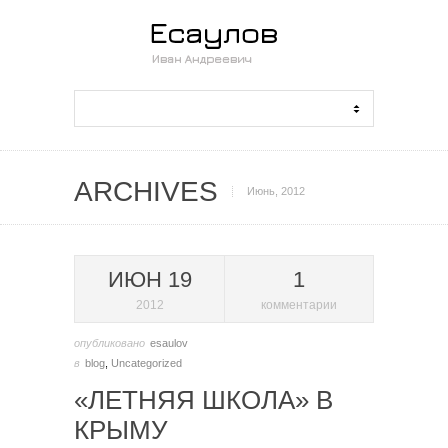
ARCHIVES
Июнь, 2012
ИЮН 19
1
2012
комментарии
опубликовано
esaulov
в
blog
,
Uncategorized
«ЛЕТНЯЯ ШКОЛА» В
КРЫМУ