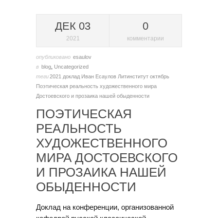
ДЕК 03
0
2021
комментарии
опубликовано
esaulov
в
blog
,
Uncategorized
теги
2021
доклад
Иван Есаулов
Литинститут
октябрь
Поэтическая реальность художественного мира
Достоевского и прозаика нашей обыденности
ПОЭТИЧЕСКАЯ
РЕАЛЬНОСТЬ
ХУДОЖЕСТВЕННОГО
МИРА ДОСТОЕВСКОГО
И ПРОЗАИКА НАШЕЙ
ОБЫДЕННОСТИ
Доклад на конференции, организованной