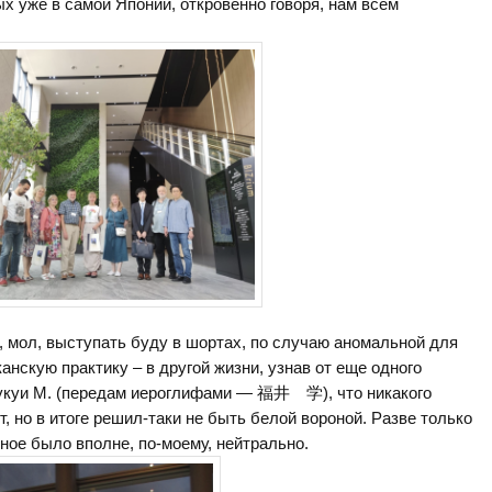
х уже в самой Японии, откровенно говоря, нам всем
, мол, выступать буду в шортах, по случаю аномальной для
нскую практику – в другой жизни, узнав от еще одного
укуи М. (передам иероглифами — 福井 学), что никакого
, но в итоге решил-таки не быть белой вороной. Разве только
ьное было вполне, по-моему, нейтрально.