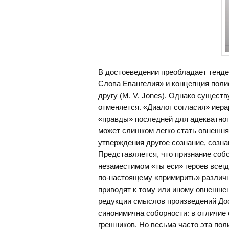
В достоеведении преобладает тенден
Слова Евангелия» и концепция поли
другу (M. V. Jones). Однако существ
отменяется. «Диалог согласия» иера
«правды» последней для адекватного
может слишком легко стать овнешн
утверждения другое сознание, созна
Представляется, что признание соб
незаместимом «ты еси» героев всег
по-настоящему «примирить» различн
приводят к тому или иному овнешнен
редукции смыслов произведений Дос
синонимична соборности: в отличие 
грешников. Но весьма часто эта по