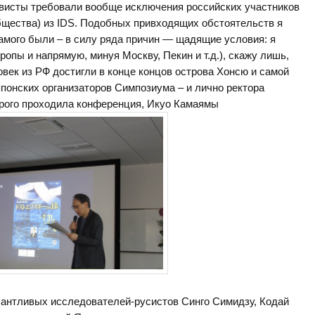
тивисты требовали вообще исключения российских участников
общества) из IDS. Подобных привходящих обстоятельств я
самого были – в силу ряда причин — щадящие условия: я
ропы и напрямую, минуя Москву, Пекин и т.д.), скажу лишь,
ловек из РФ достигли в конце концов острова Хонсю и самой
 японских организаторов Симпозиума – и лично ректора
торого проходила конференция, Икуо Камаямы
антливых исследователей-русистов Синго Симидзу, Кодай