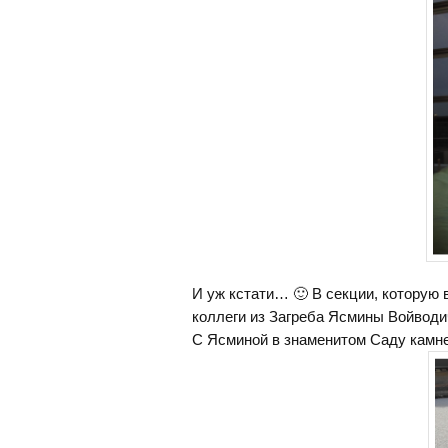
И уж кстати… 🙂 В секции, которую 
коллеги из Загреба Ясмины Войвод
С Ясминой в знаменитом Саду камне