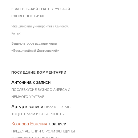
ЕВАНГЕЛЬСКИЙ ТЕКСТ В РУССКОЙ
СЛОВЕСНОСТИ: XII
Чжэцзянский университет (Ханчжоу,
Китай)
Вышло второе издание книги
«Бесконвойный Достоевский»
ПОСЛЕДНИЕ КОММЕНТАРИИ
Антонина
к записи
ПОСЛЕВКУСИЕ БУЭНОС-АЙРЕСА И
НЕМНОГО УРУГВАЯ
Артур
к записи
Гла­ва 6 — ХРИ­С­
ТО­ЦЕН­Т­РИЗМ И СО­БОР­НОСТЬ
Козлова Евгения
к записи
ПРЕДСТАВЛЕНИЯ О РОЛИ ЖЕНЩИНЫ