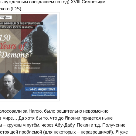
 вынужденным опозданием на год) XVIII Симпозиум
ого (IDS).
голосовали за Нагою, было решительно невозможно
в мире… Да хотя бы то, что до Японии придется ныне
 – кружным путём, через Абу-Дабу, Пекин и т.д. Получение
астоящей проблемой (для некоторых – неразрешимой). Я уже