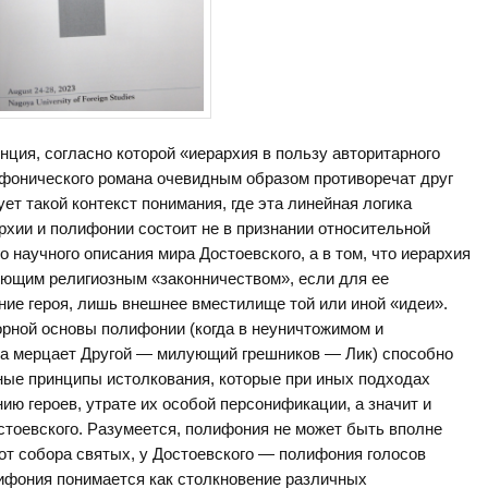
ция, согласно которой «иерархия в пользу авторитарного
фонического романа очевидным образом противоречат друг
ует такой контекст понимания, где эта линейная логика
рхии и полифонии состоит не в признании относительной
 научного описания мира Достоевского, а в том, что иерархия
яющим религиозным «законничеством», если для ее
ние героя, лишь внешнее вместилище той или иной «идеи».
орной основы полифонии (когда в неуничтожимом и
да мерцает Другой — милующий грешников — Лик) способно
ые принципы истолкования, которые при иных подходах
ию героев, утрате их особой персонификации, а значит и
тоевского. Разумеется, полифония не может быть вполне
от собора святых, у Достоевского — полифония голосов
лифония понимается как столкновение различных