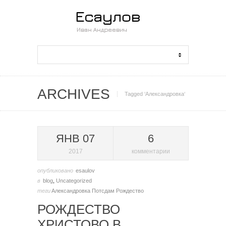
ARCHIVES
Tagged ‘Александровка‘
ЯНВ 07
6
2017
комментарии
опубликовано
esaulov
в
blog
,
Uncategorized
теги
Александровка
Потсдам
Рождество
РОЖДЕСТВО
ХРИСТОВО В