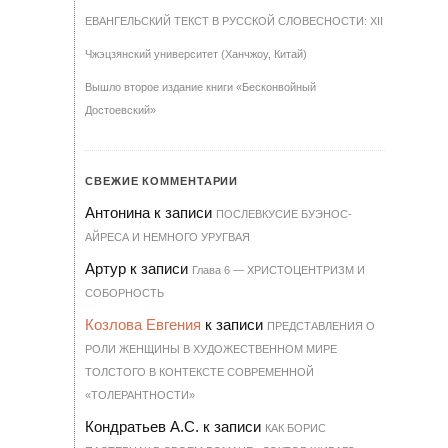
ЕВАНГЕЛЬСКИЙ ТЕКСТ В РУССКОЙ СЛОВЕСНОСТИ: XII
Чжэцзянский университет (Ханчжоу, Китай)
Вышло второе издание книги «Бесконвойный
Достоевский»
СВЕЖИЕ КОММЕНТАРИИ
Антонина
к записи
ПОСЛЕВКУСИЕ БУЭНОС-
АЙРЕСА И НЕМНОГО УРУГВАЯ
Артур
к записи
Гла­ва 6 — ХРИ­С­ТО­ЦЕН­Т­РИЗМ И
СО­БОР­НОСТЬ
Козлова Евгения
к записи
ПРЕДСТАВЛЕНИЯ О
РОЛИ ЖЕНЩИНЫ В ХУДОЖЕСТВЕННОМ МИРЕ
ТОЛСТОГО В КОНТЕКСТЕ СОВРЕМЕННОЙ
«ТОЛЕРАНТНОСТИ»
Кондратьев А.С.
к записи
КАК БОРИС