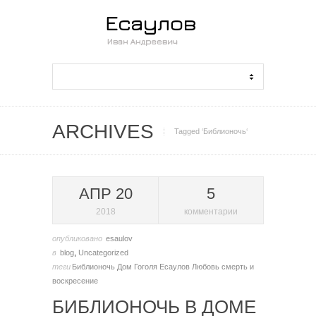
ARCHIVES
Tagged ‘Библионочь‘
АПР 20
5
2018
комментарии
опубликовано
esaulov
в
blog
,
Uncategorized
теги
Библионочь
Дом Гоголя
Есаулов
Любовь
смерть и
воскресение
БИБЛИОНОЧЬ В ДОМЕ