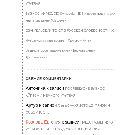
УРУГВАЯ
БУЭНОС-АЙРЕС: XIX Symposium IDS и презентация моих
книг в магазине Tolstoevski
ЕВАНГЕЛЬСКИЙ ТЕКСТ В РУССКОЙ СЛОВЕСНОСТИ: XII
Чжэцзянский университет (Ханчжоу, Китай)
Вышло второе издание книги «Бесконвойный
Достоевский»
СВЕЖИЕ КОММЕНТАРИИ
Антонина
к записи
ПОСЛЕВКУСИЕ БУЭНОС-
АЙРЕСА И НЕМНОГО УРУГВАЯ
Артур
к записи
Гла­ва 6 — ХРИ­С­ТО­ЦЕН­Т­РИЗМ И
СО­БОР­НОСТЬ
Козлова Евгения
к записи
ПРЕДСТАВЛЕНИЯ О
РОЛИ ЖЕНЩИНЫ В ХУДОЖЕСТВЕННОМ МИРЕ