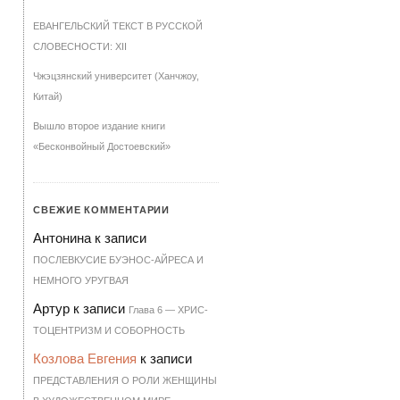
ЕВАНГЕЛЬСКИЙ ТЕКСТ В РУССКОЙ
СЛОВЕСНОСТИ: XII
Чжэцзянский университет (Ханчжоу,
Китай)
Вышло второе издание книги
«Бесконвойный Достоевский»
СВЕЖИЕ КОММЕНТАРИИ
Антонина
к записи
ПОСЛЕВКУСИЕ БУЭНОС-АЙРЕСА И
НЕМНОГО УРУГВАЯ
Артур
к записи
Гла­ва 6 — ХРИ­С­
ТО­ЦЕН­Т­РИЗМ И СО­БОР­НОСТЬ
Козлова Евгения
к записи
ПРЕДСТАВЛЕНИЯ О РОЛИ ЖЕНЩИНЫ