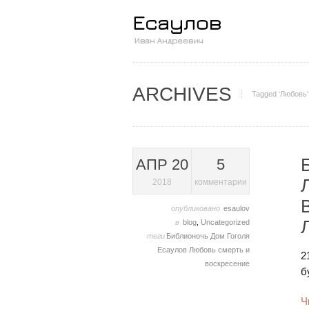
ARCHIVES
Tagged ‘Любовь‘
АПР 20
5
2018
комментарии
опубликовано
esaulov
в
blog
,
Uncategorized
теги
Библионочь
Дом Гоголя
Есаулов
Любовь
смерть и
2
воскресение
б
Ч