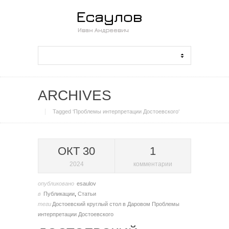
ARCHIVES
Tagged ‘Проблемы интерпретации Достоевского‘
ОКТ 30
1
2024
комментарии
опубликовано
esaulov
в
Публикации
,
Статьи
теги
Достоевский
круглый стол в Даровом
Проблемы
интерпретации Достоевского