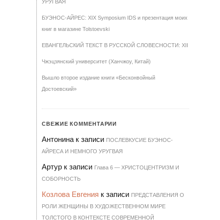
УРУГВАЯ
БУЭНОС-АЙРЕС: XIX Symposium IDS и презентация моих
книг в магазине Tolstoevski
ЕВАНГЕЛЬСКИЙ ТЕКСТ В РУССКОЙ СЛОВЕСНОСТИ: XII
Чжэцзянский университет (Ханчжоу, Китай)
Вышло второе издание книги «Бесконвойный
Достоевский»
СВЕЖИЕ КОММЕНТАРИИ
Антонина
к записи
ПОСЛЕВКУСИЕ БУЭНОС-
АЙРЕСА И НЕМНОГО УРУГВАЯ
Артур
к записи
Гла­ва 6 — ХРИ­С­ТО­ЦЕН­Т­РИЗМ И
СО­БОР­НОСТЬ
Козлова Евгения
к записи
ПРЕДСТАВЛЕНИЯ О
РОЛИ ЖЕНЩИНЫ В ХУДОЖЕСТВЕННОМ МИРЕ
ТОЛСТОГО В КОНТЕКСТЕ СОВРЕМЕННОЙ