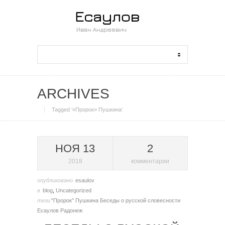
ARCHIVES
Tagged ‘«Пророк» Пушкина‘
НОЯ 13
2
2018
комментарии
опубликовано
esaulov
в
blog
,
Uncategorized
теги
"Пророк" Пушкина
Беседы о русской словесности
Есаулов
Радонеж