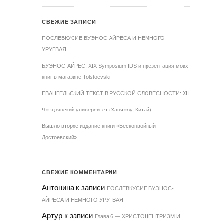
СВЕЖИЕ ЗАПИСИ
ПОСЛЕВКУСИЕ БУЭНОС-АЙРЕСА И НЕМНОГО
УРУГВАЯ
БУЭНОС-АЙРЕС: XIX Symposium IDS и презентация моих
книг в магазине Tolstoevski
ЕВАНГЕЛЬСКИЙ ТЕКСТ В РУССКОЙ СЛОВЕСНОСТИ: XII
Чжэцзянский университет (Ханчжоу, Китай)
Вышло второе издание книги «Бесконвойный
Достоевский»
СВЕЖИЕ КОММЕНТАРИИ
Антонина
к записи
ПОСЛЕВКУСИЕ БУЭНОС-
АЙРЕСА И НЕМНОГО УРУГВАЯ
Артур
к записи
Гла­ва 6 — ХРИ­С­ТО­ЦЕН­Т­РИЗМ И