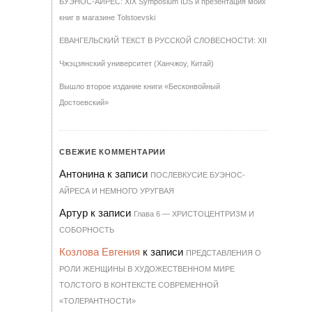
БУЭНОС-АЙРЕС: XIX Symposium IDS и презентация моих
книг в магазине Tolstoevski
ЕВАНГЕЛЬСКИЙ ТЕКСТ В РУССКОЙ СЛОВЕСНОСТИ: XII
Чжэцзянский университет (Ханчжоу, Китай)
Вышло второе издание книги «Бесконвойный
Достоевский»
СВЕЖИЕ КОММЕНТАРИИ
Антонина
к записи
ПОСЛЕВКУСИЕ БУЭНОС-
АЙРЕСА И НЕМНОГО УРУГВАЯ
Артур
к записи
Гла­ва 6 — ХРИ­С­ТО­ЦЕН­Т­РИЗМ И
СО­БОР­НОСТЬ
Козлова Евгения
к записи
ПРЕДСТАВЛЕНИЯ О
РОЛИ ЖЕНЩИНЫ В ХУДОЖЕСТВЕННОМ МИРЕ
ТОЛСТОГО В КОНТЕКСТЕ СОВРЕМЕННОЙ
«ТОЛЕРАНТНОСТИ»