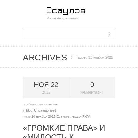
ARCHIVES
Tagged ‘10 ноября 2022‘
НОЯ 22
0
2022
комментарии
опубликовано
esaulov
в
blog
,
Uncategorized
теги
10 ноября 2022
Есаулов
лекция
РХГА
«ГРОМКИЕ ПРАВА» И
«МИЛОСТЬ К