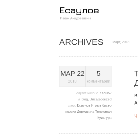
ARCHIVES
Март, 2018
МАР 22
5
2018
комментарии
опубликовано
esaulov
В
в
blog
,
Uncategorized
А
теги
Есаулов
Игра в бисер
поэзия Державина
Телеканал
Ч
Культура