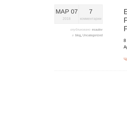
МАР 07
7
2018
комментарии
опубликовано
esaulov
в
blog
,
Uncategorized
8
А
Ч