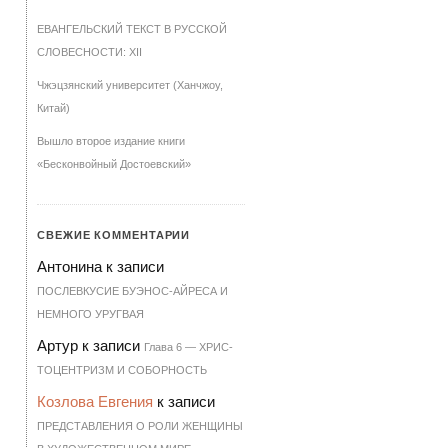
ЕВАНГЕЛЬСКИЙ ТЕКСТ В РУССКОЙ
СЛОВЕСНОСТИ: XII
Чжэцзянский университет (Ханчжоу,
Китай)
Вышло второе издание книги
«Бесконвойный Достоевский»
СВЕЖИЕ КОММЕНТАРИИ
Антонина
к записи
ПОСЛЕВКУСИЕ БУЭНОС-АЙРЕСА И
НЕМНОГО УРУГВАЯ
Артур
к записи
Гла­ва 6 — ХРИ­С­
ТО­ЦЕН­Т­РИЗМ И СО­БОР­НОСТЬ
Козлова Евгения
к записи
ПРЕДСТАВЛЕНИЯ О РОЛИ ЖЕНЩИНЫ