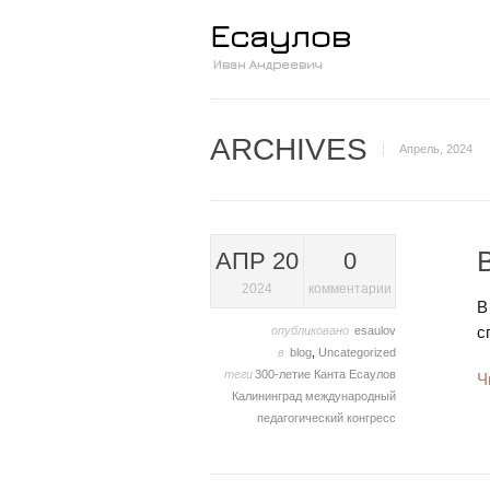
ARCHIVES
Апрель, 2024
АПР 20
0
2024
комментарии
В
с
опубликовано
esaulov
в
blog
,
Uncategorized
теги
300-летие Канта
Есаулов
Ч
Калининград
международный
педагогический конгресс