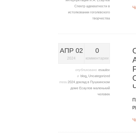
интерпретаций
И.А. Есаулов
Спектр адекватности в
Ч
истолковании гоголевского
творчества
АПР 02
0
2024
комментарии
опубликовано
esaulov
в
blog
,
Uncategorized
теги
2024
доклад в Пушкинском
доме
Есаулов
маленький
человек
П
р
Ч