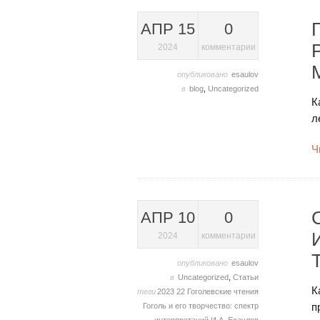
АПР 15
0
2024
комментарии
опубликовано
esaulov
в
blog
,
Uncategorized
К
л
Ч
АПР 10
0
2024
комментарии
опубликовано
esaulov
в
Uncategorized
,
Статьи
К
теги
2023
22 Гоголевские чтения
п
Гоголь и его творчество: спектр