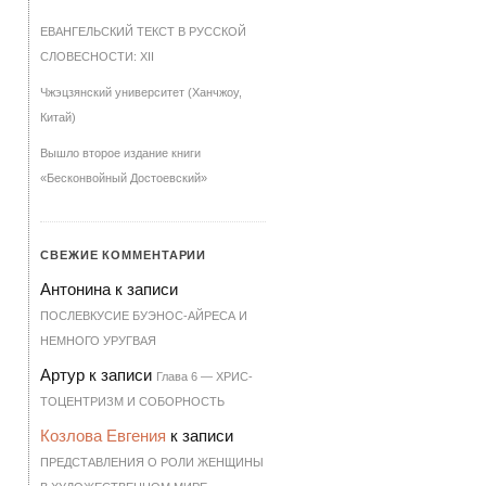
ЕВАНГЕЛЬСКИЙ ТЕКСТ В РУССКОЙ
СЛОВЕСНОСТИ: XII
Чжэцзянский университет (Ханчжоу,
Китай)
Вышло второе издание книги
«Бесконвойный Достоевский»
СВЕЖИЕ КОММЕНТАРИИ
Антонина
к записи
ПОСЛЕВКУСИЕ БУЭНОС-АЙРЕСА И
НЕМНОГО УРУГВАЯ
Артур
к записи
Гла­ва 6 — ХРИ­С­
ТО­ЦЕН­Т­РИЗМ И СО­БОР­НОСТЬ
Козлова Евгения
к записи
ПРЕДСТАВЛЕНИЯ О РОЛИ ЖЕНЩИНЫ