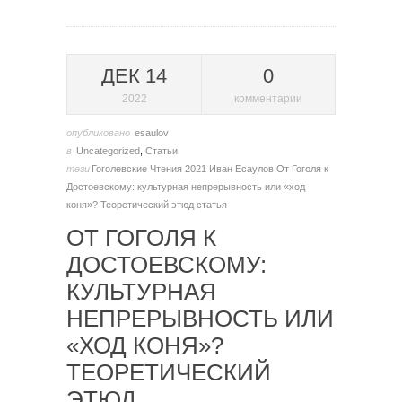
ДЕК 14
0
2022
комментарии
опубликовано
esaulov
в
Uncategorized
,
Статьи
теги
Гоголевские Чтения 2021
Иван Есаулов
От Гоголя к
Достоевскому: культурная непрерывность или «ход
коня»? Теоретический этюд
статья
ОТ ГОГОЛЯ К
ДОСТОЕВСКОМУ:
КУЛЬТУРНАЯ
НЕПРЕРЫВНОСТЬ ИЛИ
«ХОД КОНЯ»?
ТЕОРЕТИЧЕСКИЙ
ЭТЮД