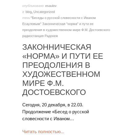
опубликовано
esaulov
в
blog
,
Uncategorized
теги
"Беседы о русской словесности с Иваном
Есауловым"
Законническая "норма" и пути ее
преодоления в художественном мире Ф.М. Достоевского
радиостанция Радонеж
ЗАКОННИЧЕСКАЯ
«НОРМА» И ПУТИ ЕЕ
ПРЕОДОЛЕНИЯ В
ХУДОЖЕСТВЕННОМ
МИРЕ Ф.М.
ДОСТОЕВСКОГО
Сегодня, 20 декабря, в 22.03.
Продолжение «Бесед о русской
словесности с Иваном…
Читать полностью...