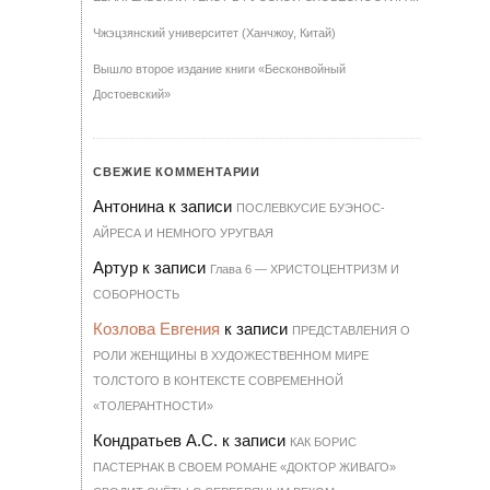
Чжэцзянский университет (Ханчжоу, Китай)
Вышло второе издание книги «Бесконвойный
Достоевский»
СВЕЖИЕ КОММЕНТАРИИ
Антонина
к записи
ПОСЛЕВКУСИЕ БУЭНОС-
АЙРЕСА И НЕМНОГО УРУГВАЯ
Артур
к записи
Гла­ва 6 — ХРИ­С­ТО­ЦЕН­Т­РИЗМ И
СО­БОР­НОСТЬ
Козлова Евгения
к записи
ПРЕДСТАВЛЕНИЯ О
РОЛИ ЖЕНЩИНЫ В ХУДОЖЕСТВЕННОМ МИРЕ
ТОЛСТОГО В КОНТЕКСТЕ СОВРЕМЕННОЙ
«ТОЛЕРАНТНОСТИ»
Кондратьев А.С.
к записи
КАК БОРИС
ПАСТЕРНАК В СВОЕМ РОМАНЕ «ДОКТОР ЖИВАГО»