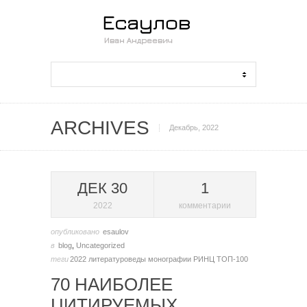
ARCHIVES
Декабрь, 2022
ДЕК 30
1
2022
комментарии
опубликовано
esaulov
в
blog
,
Uncategorized
теги
2022
литературоведы
монографии
РИНЦ
ТОП-100
70 НАИБОЛЕЕ
ЦИТИРУЕМЫХ