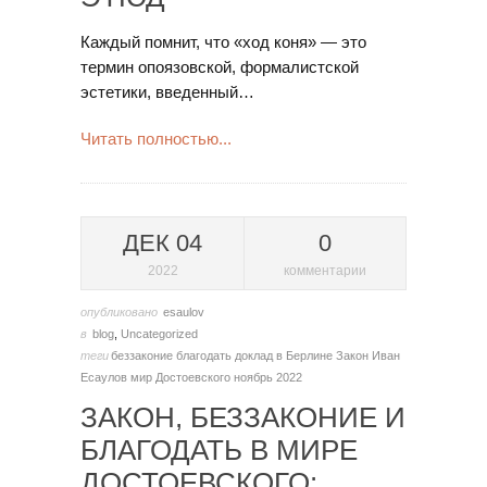
Каждый помнит, что «ход коня» — это
термин опоязовской, формалистской
эстетики, введенный…
Читать полностью...
ДЕК 04
0
2022
комментарии
опубликовано
esaulov
в
blog
,
Uncategorized
теги
беззаконие
благодать
доклад в Берлине
Закон
Иван
Есаулов
мир Достоевского
ноябрь 2022
ЗАКОН, БЕЗЗАКОНИЕ И
БЛАГОДАТЬ В МИРЕ
ДОСТОЕВСКОГО: