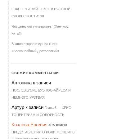
ЕВАНГЕЛЬСКИЙ ТЕКСТ В РУССКОЙ
СЛОВЕСНОСТИ: XII
Чжэцзянский университет (Ханчжоу,
Китай)
Вышло второе издание книги
«Бесконвойный Достоевский»
СВЕЖИЕ КОММЕНТАРИИ
Антонина
к записи
ПОСЛЕВКУСИЕ БУЭНОС-АЙРЕСА И
НЕМНОГО УРУГВАЯ
Артур
к записи
Гла­ва 6 — ХРИ­С­
ТО­ЦЕН­Т­РИЗМ И СО­БОР­НОСТЬ
Козлова Евгения
к записи
ПРЕДСТАВЛЕНИЯ О РОЛИ ЖЕНЩИНЫ