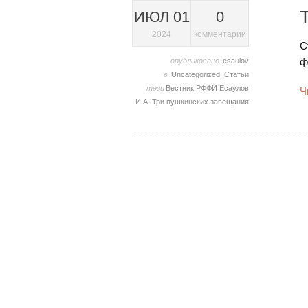
ИЮЛ 01
0
2024
комментарии
С
ф
опубликовано
esaulov
в
Uncategorized
,
Статьи
теги
Вестник РФФИ
Есаулов
Ч
И.А. Три пушкинских завещания