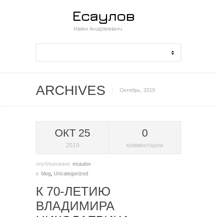
ARCHIVES
Октябрь, 2019
ОКТ 25
0
2019
комментарии
опубликовано
esaulov
в
blog
,
Uncategorized
К 70-ЛЕТИЮ
ВЛАДИМИРА