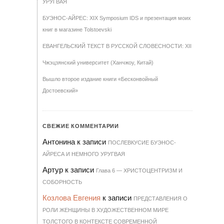
УРУГВАЯ
БУЭНОС-АЙРЕС: XIX Symposium IDS и презентация моих
книг в магазине Tolstoevski
ЕВАНГЕЛЬСКИЙ ТЕКСТ В РУССКОЙ СЛОВЕСНОСТИ: XII
Чжэцзянский университет (Ханчжоу, Китай)
Вышло второе издание книги «Бесконвойный
Достоевский»
СВЕЖИЕ КОММЕНТАРИИ
Антонина
к записи
ПОСЛЕВКУСИЕ БУЭНОС-
АЙРЕСА И НЕМНОГО УРУГВАЯ
Артур
к записи
Гла­ва 6 — ХРИ­С­ТО­ЦЕН­Т­РИЗМ И
СО­БОР­НОСТЬ
Козлова Евгения
к записи
ПРЕДСТАВЛЕНИЯ О
РОЛИ ЖЕНЩИНЫ В ХУДОЖЕСТВЕННОМ МИРЕ
ТОЛСТОГО В КОНТЕКСТЕ СОВРЕМЕННОЙ