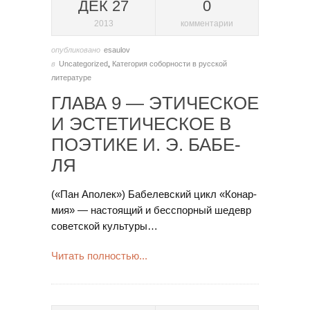
ДЕК 27
0
2013
комментарии
опубликовано
esaulov
в
Uncategorized
,
Категория соборности в русской
литературе
ГЛА­ВА 9 — ЭТИ­ЧЕ­С­КОЕ
И ЭС­ТЕ­ТИ­ЧЕ­С­КОЕ В
ПО­ЭТИ­КЕ И. Э. БА­БЕ­
ЛЯ
(«Пан Апо­лек») Ба­бе­лев­ский цикл «Ко­нар­
мия» — на­сто­я­щий и бес­спор­ный ше­девр
со­вет­ской куль­ту­ры…
Читать полностью...