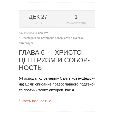
ДЕК 27
1
2013
комментарии
опубликовано
esaulov
в
Uncategorized
,
Категория соборности в русской
литературе
ГЛА­ВА 6 — ХРИ­С­ТО­
ЦЕН­Т­РИЗМ И СО­БОР­
НОСТЬ
(«Гос­по­да Го­ло­вле­вы» Сал­ты­ко­ва–Ще­д­ри­
на) Ес­ли опи­са­ние пра­во­слав­но­го под­тек­с­
та по­эти­ки та­ких ав­то­ров, как А….
Читать полностью...