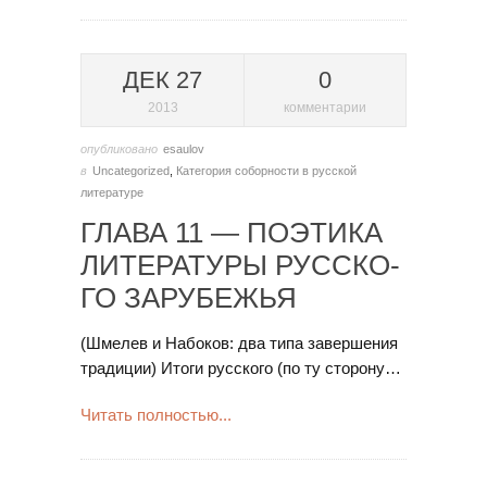
ДЕК 27
0
2013
комментарии
опубликовано
esaulov
в
Uncategorized
,
Категория соборности в русской
литературе
ГЛА­ВА 11 — ПО­ЭТИ­КА
ЛИ­ТЕ­РА­ТУ­РЫ РУС­СКО­
ГО ЗА­РУ­БЕ­ЖЬЯ
(Шме­лев и На­бо­ков: два ти­па за­вер­ше­ния
тра­ди­ции) Ито­ги рус­ско­го (по ту сто­ро­ну…
Читать полностью...