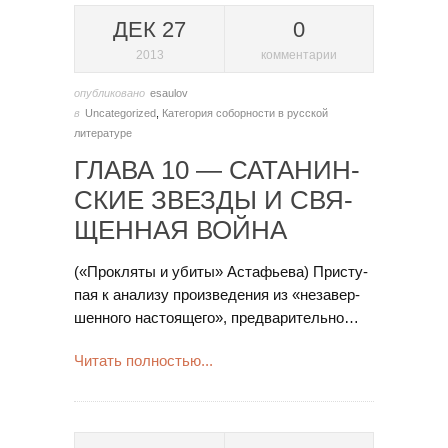
ДЕК 27
0
2013
комментарии
опубликовано
esaulov
в
Uncategorized
,
Категория соборности в русской
литературе
ГЛА­ВА 10 — СА­ТА­НИН­
СКИЕ ЗВЕЗ­ДЫ И СВЯ­
ЩЕН­НАЯ ВОЙ­НА
(«Про­кля­ты и уби­ты» Ас­та­фь­е­ва) При­сту­
пая к ана­ли­зу про­из­ве­де­ния из «не­за­вер­
шен­но­го на­сто­я­ще­го», пред­ва­ри­тель­но…
Читать полностью...