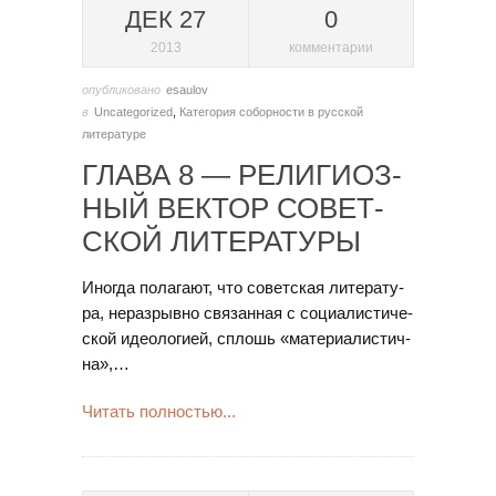
ДЕК 27
0
2013
комментарии
опубликовано
esaulov
в
Uncategorized
,
Категория соборности в русской
литературе
ГЛА­ВА 8 — РЕ­ЛИ­ГИ­ОЗ­
НЫЙ ВЕК­ТОР СО­ВЕТ­
СКОЙ ЛИ­ТЕ­РА­ТУ­РЫ
Ино­гда по­ла­га­ют, что со­вет­ская ли­те­ра­ту­
ра, не­раз­рыв­но свя­зан­ная с со­ци­а­ли­с­ти­че­
с­кой иде­о­ло­ги­ей, сплошь «ма­те­ри­а­ли­с­тич­
на»,…
Читать полностью...