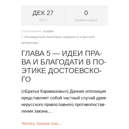
ДЕК 27
0
2013
комментарии
опубликовано
esaulov
в
Uncategorized
,
Категория соборности в русской
литературе
ГЛА­ВА 5 — ИДЕИ ПРА­
ВА И БЛА­ГО­ДА­ТИ В ПО­
ЭТИ­КЕ ДО­СТО­ЕВ­СКО­
ГО
(«Бра­тья Ка­ра­ма­зо­вы») Дан­ная оп­по­зи­ция
пред­став­ля­ет со­бой ча­ст­ный слу­чай древ­
не­рус­ско­го пра­во­слав­но­го про­ти­во­по­с­тав­
ле­ния за­ко­на…
Читать полностью...