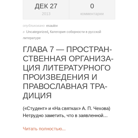
ДЕК 27
0
2013
комментарии
опубликовано
esaulov
в
Uncategorized
,
Категория соборности в русской
литературе
ГЛАВА 7 — ПРО­СТ­РАН­
СТ­ВЕН­НАЯ ОР­ГА­НИ­ЗА­
ЦИЯ ЛИ­ТЕ­РА­ТУР­НО­ГО
ПРО­ИЗ­ВЕ­ДЕ­НИЯ И
ПРА­ВО­СЛАВ­НАЯ ТРА­
ДИ­ЦИЯ
(«Сту­дент» и «На святках» А. П. Че­хо­ва)
Не­труд­но за­ме­тить, что в за­яв­лен­ной…
Читать полностью...