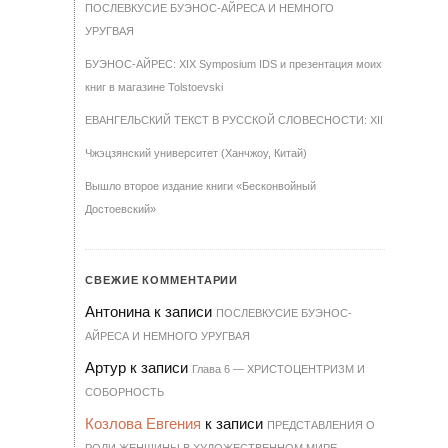
ПОСЛЕВКУСИЕ БУЭНОС-АЙРЕСА И НЕМНОГО
УРУГВАЯ
БУЭНОС-АЙРЕС: XIX Symposium IDS и презентация моих
книг в магазине Tolstoevski
ЕВАНГЕЛЬСКИЙ ТЕКСТ В РУССКОЙ СЛОВЕСНОСТИ: XII
Чжэцзянский университет (Ханчжоу, Китай)
Вышло второе издание книги «Бесконвойный
Достоевский»
СВЕЖИЕ КОММЕНТАРИИ
Антонина
к записи
ПОСЛЕВКУСИЕ БУЭНОС-
АЙРЕСА И НЕМНОГО УРУГВАЯ
Артур
к записи
Гла­ва 6 — ХРИ­С­ТО­ЦЕН­Т­РИЗМ И
СО­БОР­НОСТЬ
Козлова Евгения
к записи
ПРЕДСТАВЛЕНИЯ О