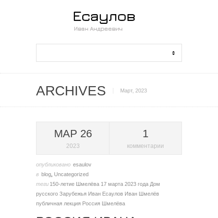
ARCHIVES
Март, 2023
МАР 26
1
2023
комментарии
опубликовано
esaulov
в
blog
,
Uncategorized
теги
150-летие Шмелёва
17 марта 2023 года
Дом
русского Зарубежья
Иван Есаулов
Иван Шмелёв
публичная лекция
Россия Шмелёва