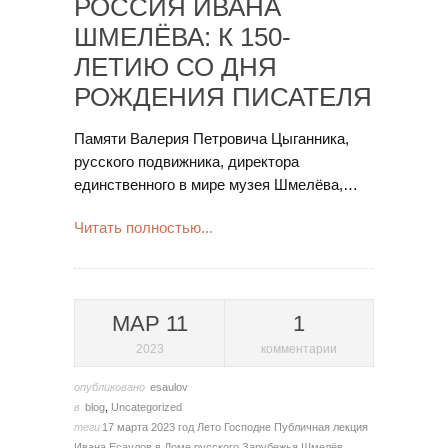
РОССИЯ ИВАНА
ШМЕЛЁВА: К 150-
ЛЕТИЮ СО ДНЯ
РОЖДЕНИЯ ПИСАТЕЛЯ
Памяти Валерия Петровича Цыганника,
русского подвижника, директора
единственного в мире музея Шмелёва,…
Читать полностью...
МАР 11
1
2023
комментарии
опубликовано
esaulov
в
blog
,
Uncategorized
теги
17 марта
2023 год
Лето Господне
Публичная лекция
Ивана Есаулов в Доме русского Зарубежья
Шмелёв