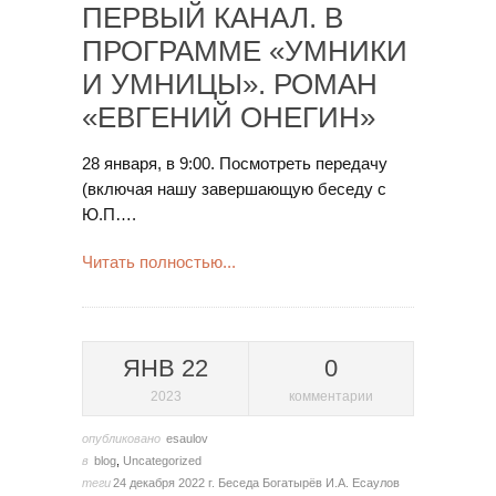
ПЕРВЫЙ КАНАЛ. В
ПРОГРАММЕ «УМНИКИ
И УМНИЦЫ». РОМАН
«ЕВГЕНИЙ ОНЕГИН»
28 января, в 9:00. Посмотреть передачу
(включая нашу завершающую беседу с
Ю.П….
Читать полностью...
ЯНВ 22
0
2023
комментарии
опубликовано
esaulov
в
blog
,
Uncategorized
теги
24 декабря 2022 г.
Беседа
Богатырёв
И.А. Есаулов