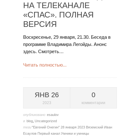
НА ТЕЛЕКАНАЛЕ
«СПАС». ПОЛНАЯ
ВЕРСИЯ
Воскресенье, 29 января, 21.30. Беседа в
программе Владимира Легойды. Анонс
здесь. Смотреть…
Читать полностью...
ЯНВ 26
0
2023
комментарии
опубликовано
esaulov
в
blog
,
Uncategorized
теги
"Евгений Онегин"
28 января 2023
Вяземский
Иван
Есаулов
Первый канал
Умники и умницы