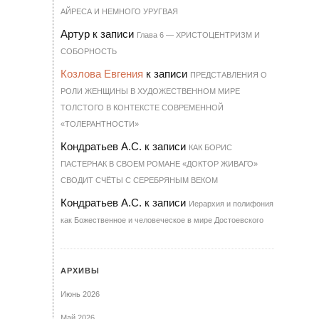
АЙРЕСА И НЕМНОГО УРУГВАЯ
Артур
к записи
Гла­ва 6 — ХРИ­С­ТО­ЦЕН­Т­РИЗМ И
СО­БОР­НОСТЬ
Козлова Евгения
к записи
ПРЕДСТАВЛЕНИЯ О
РОЛИ ЖЕНЩИНЫ В ХУДОЖЕСТВЕННОМ МИРЕ
ТОЛСТОГО В КОНТЕКСТЕ СОВРЕМЕННОЙ
«ТОЛЕРАНТНОСТИ»
Кондратьев А.С.
к записи
КАК БОРИС
ПАСТЕРНАК В СВОЕМ РОМАНЕ «ДОКТОР ЖИВАГО»
СВОДИТ СЧЁТЫ С СЕРЕБРЯНЫМ ВЕКОМ
Кондратьев А.С.
к записи
Иерархия и полифония
как Божественное и человеческое в мире Достоевского
АРХИВЫ
Июнь 2026
Май 2026