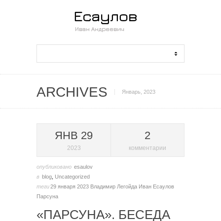
ARCHIVES
Январь, 2023
ЯНВ 29
2
2023
комментарии
опубликовано
esaulov
в
blog
,
Uncategorized
теги
29 января 2023
Владимир Легойда
Иван Есаулов
Парсуна
«ПАРСУНА». БЕСЕДА