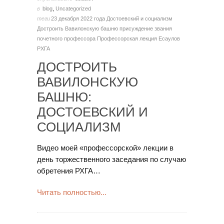
в
blog
,
Uncategorized
теги
23 декабря 2022 года
Достоевский и социализм
Достроить Вавилонскую башню
присуждение звания
почетного профессора
Профессорская лекция Есаулов
РХГА
ДОСТРОИТЬ
ВАВИЛОНСКУЮ
БАШНЮ:
ДОСТОЕВСКИЙ И
СОЦИАЛИЗМ
Видео моей «профессорской» лекции в
день торжественного заседания по случаю
обретения РХГА…
Читать полностью...