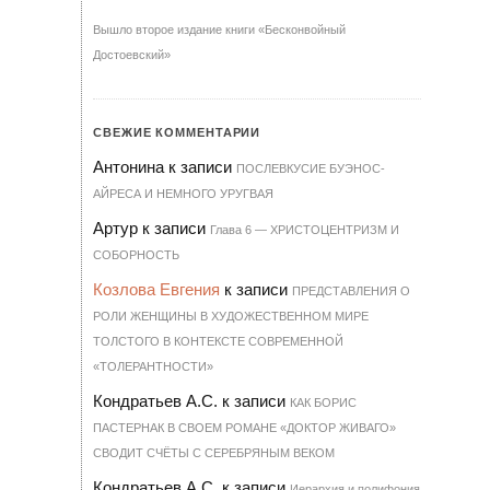
Вышло второе издание книги «Бесконвойный
Достоевский»
СВЕЖИЕ КОММЕНТАРИИ
Антонина
к записи
ПОСЛЕВКУСИЕ БУЭНОС-
АЙРЕСА И НЕМНОГО УРУГВАЯ
Артур
к записи
Гла­ва 6 — ХРИ­С­ТО­ЦЕН­Т­РИЗМ И
СО­БОР­НОСТЬ
Козлова Евгения
к записи
ПРЕДСТАВЛЕНИЯ О
РОЛИ ЖЕНЩИНЫ В ХУДОЖЕСТВЕННОМ МИРЕ
ТОЛСТОГО В КОНТЕКСТЕ СОВРЕМЕННОЙ
«ТОЛЕРАНТНОСТИ»
Кондратьев А.С.
к записи
КАК БОРИС
ПАСТЕРНАК В СВОЕМ РОМАНЕ «ДОКТОР ЖИВАГО»
СВОДИТ СЧЁТЫ С СЕРЕБРЯНЫМ ВЕКОМ
Кондратьев А.С.
к записи
Иерархия и полифония