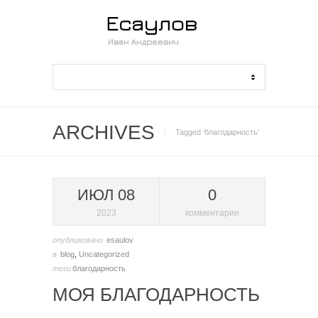
ARCHIVES
Tagged ‘благодарность‘
ИЮЛ 08
0
2023
комментарии
опубликовано
esaulov
в
blog
,
Uncategorized
теги
благодарность
МОЯ БЛАГОДАРНОСТЬ