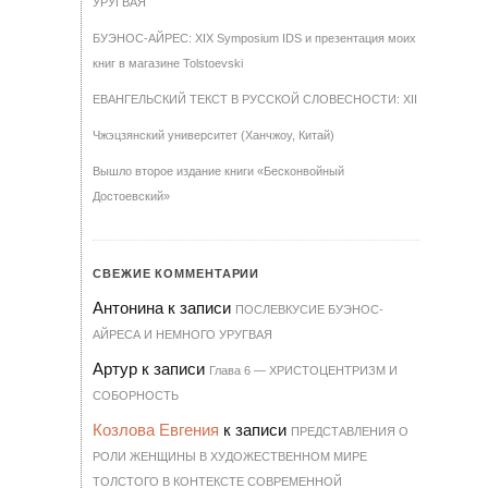
УРУГВАЯ
БУЭНОС-АЙРЕС: XIX Symposium IDS и презентация моих
книг в магазине Tolstoevski
ЕВАНГЕЛЬСКИЙ ТЕКСТ В РУССКОЙ СЛОВЕСНОСТИ: XII
Чжэцзянский университет (Ханчжоу, Китай)
Вышло второе издание книги «Бесконвойный
Достоевский»
СВЕЖИЕ КОММЕНТАРИИ
Антонина
к записи
ПОСЛЕВКУСИЕ БУЭНОС-
АЙРЕСА И НЕМНОГО УРУГВАЯ
Артур
к записи
Гла­ва 6 — ХРИ­С­ТО­ЦЕН­Т­РИЗМ И
СО­БОР­НОСТЬ
Козлова Евгения
к записи
ПРЕДСТАВЛЕНИЯ О
РОЛИ ЖЕНЩИНЫ В ХУДОЖЕСТВЕННОМ МИРЕ
ТОЛСТОГО В КОНТЕКСТЕ СОВРЕМЕННОЙ