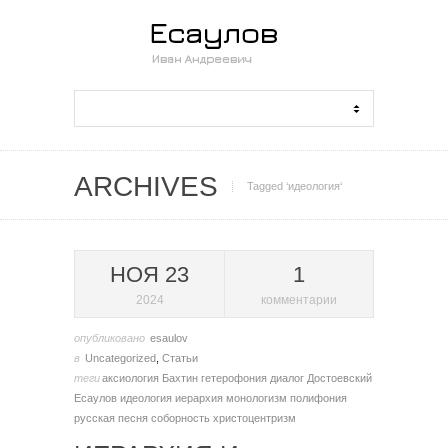
ARCHIVES
Tagged ‘идеология‘
НОЯ 23
1
2024
комментарии
опубликовано
esaulov
в
Uncategorized
,
Статьи
теги
аксиология
Бахтин
гетерофония
диалог
Достоевский
Есаулов
идеология
иерархия
монологизм
полифония
русская песня
соборность
христоцентризм