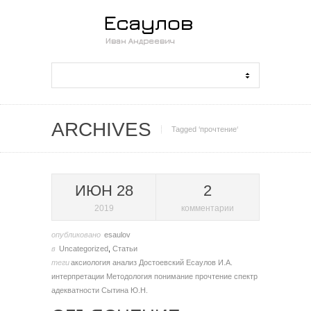
ARCHIVES
Tagged ‘прочтение‘
ИЮН 28
2
2019
комментарии
опубликовано
esaulov
в
Uncategorized
,
Статьи
теги
аксиология
анализ
Достоевский
Есаулов И.А.
интерпретации
Методология
понимание
прочтение
спектр
адекватности
Сытина Ю.Н.