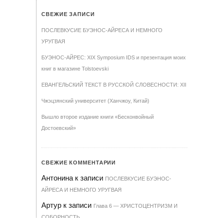
СВЕЖИЕ ЗАПИСИ
ПОСЛЕВКУСИЕ БУЭНОС-АЙРЕСА И НЕМНОГО
УРУГВАЯ
БУЭНОС-АЙРЕС: XIX Symposium IDS и презентация моих
книг в магазине Tolstoevski
ЕВАНГЕЛЬСКИЙ ТЕКСТ В РУССКОЙ СЛОВЕСНОСТИ: XII
Чжэцзянский университет (Ханчжоу, Китай)
Вышло второе издание книги «Бесконвойный
Достоевский»
СВЕЖИЕ КОММЕНТАРИИ
Антонина
к записи
ПОСЛЕВКУСИЕ БУЭНОС-
АЙРЕСА И НЕМНОГО УРУГВАЯ
Артур
к записи
Гла­ва 6 — ХРИ­С­ТО­ЦЕН­Т­РИЗМ И
СО­БОР­НОСТЬ