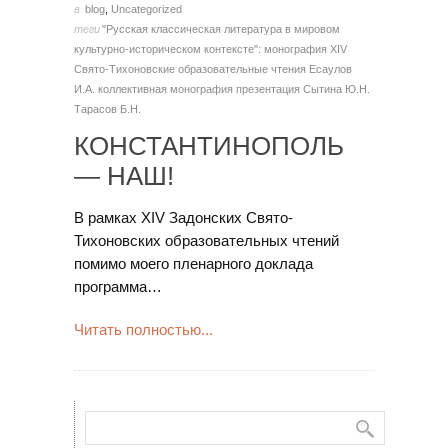
в
blog
,
Uncategorized
теги
"Русская классическая литература в мировом
культурно-историческом контексте": монография
XIV
Свято-Тихоновские образовательные чтения
Есаулов
И.А.
коллективная монография
презентация
Сытина Ю.Н.
Тарасов Б.Н.
КОНСТАНТИНОПОЛЬ
— НАШ!
В рамках XIV Задонских Свято-
Тихоновских образовательных чтений
помимо моего пленарного доклада
программа…
Читать полностью...