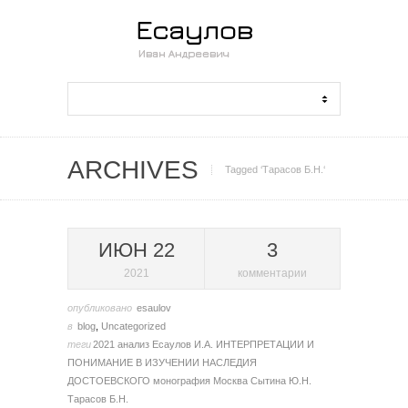
ARCHIVES
Tagged ‘Тарасов Б.Н.‘
ИЮН 22
3
2021
комментарии
опубликовано
esaulov
в
blog
,
Uncategorized
теги
2021
анализ
Есаулов И.А.
ИНТЕРПРЕТАЦИИ И
ПОНИМАНИЕ В ИЗУЧЕНИИ НАСЛЕДИЯ
ДОСТОЕВСКОГО
монография
Москва
Сытина Ю.Н.
Тарасов Б.Н.