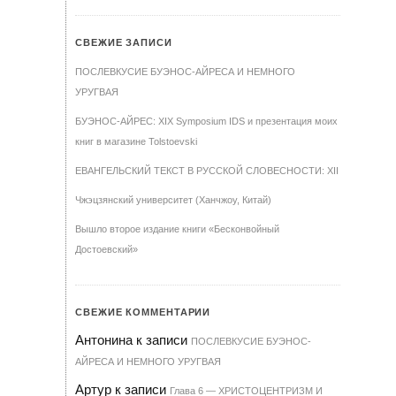
СВЕЖИЕ ЗАПИСИ
ПОСЛЕВКУСИЕ БУЭНОС-АЙРЕСА И НЕМНОГО
УРУГВАЯ
БУЭНОС-АЙРЕС: XIX Symposium IDS и презентация моих
книг в магазине Tolstoevski
ЕВАНГЕЛЬСКИЙ ТЕКСТ В РУССКОЙ СЛОВЕСНОСТИ: XII
Чжэцзянский университет (Ханчжоу, Китай)
Вышло второе издание книги «Бесконвойный
Достоевский»
СВЕЖИЕ КОММЕНТАРИИ
Антонина
к записи
ПОСЛЕВКУСИЕ БУЭНОС-
АЙРЕСА И НЕМНОГО УРУГВАЯ
Артур
к записи
Гла­ва 6 — ХРИ­С­ТО­ЦЕН­Т­РИЗМ И