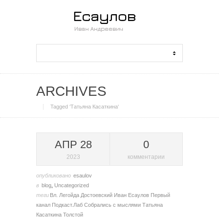
ARCHIVES
Tagged ‘Татьяна Касаткина‘
АПР 28
0
2023
комментарии
опубликовано
esaulov
в
blog
,
Uncategorized
теги
Вл. Легойда
Достоевский
Иван Есаулов
Первый
канал
Подкаст.Лаб
Собрались с мыслями
Татьяна
Касаткина
Толстой