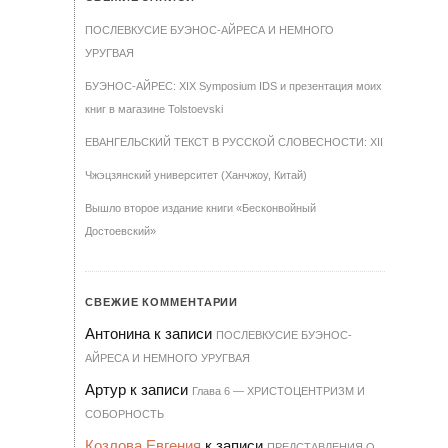
ПОСЛЕВКУСИЕ БУЭНОС-АЙРЕСА И НЕМНОГО
УРУГВАЯ
БУЭНОС-АЙРЕС: XIX Symposium IDS и презентация моих
книг в магазине Tolstoevski
ЕВАНГЕЛЬСКИЙ ТЕКСТ В РУССКОЙ СЛОВЕСНОСТИ: XII
Чжэцзянский университет (Ханчжоу, Китай)
Вышло второе издание книги «Бесконвойный
Достоевский»
СВЕЖИЕ КОММЕНТАРИИ
Антонина
к записи
ПОСЛЕВКУСИЕ БУЭНОС-
АЙРЕСА И НЕМНОГО УРУГВАЯ
Артур
к записи
Гла­ва 6 — ХРИ­С­ТО­ЦЕН­Т­РИЗМ И
СО­БОР­НОСТЬ
Козлова Евгения
к записи
ПРЕДСТАВЛЕНИЯ О