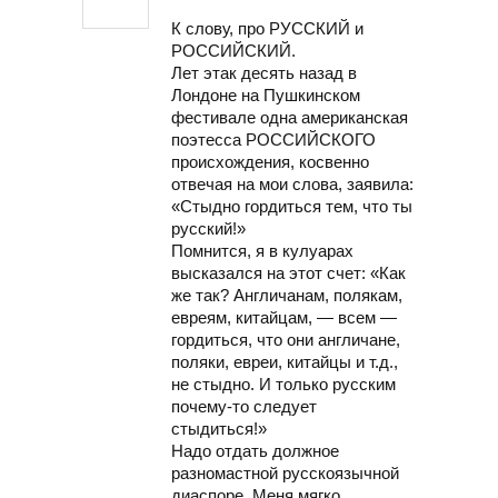
К слову, про РУССКИЙ и
РОССИЙСКИЙ.
Лет этак десять назад в
Лондоне на Пушкинском
фестивале одна американская
поэтесса РОССИЙСКОГО
происхождения, косвенно
отвечая на мои слова, заявила:
«Стыдно гордиться тем, что ты
русский!»
Помнится, я в кулуарах
высказался на этот счет: «Как
же так? Англичанам, полякам,
евреям, китайцам, — всем —
гордиться, что они англичане,
поляки, евреи, китайцы и т.д.,
не стыдно. И только русским
почему-то следует
стыдиться!»
Надо отдать должное
разномастной русскоязычной
диаспоре. Меня мягко