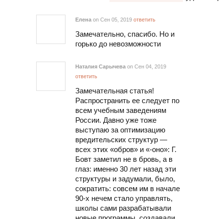
Елена
on Сен 05, 2019
ответить
Замечательно, спасибо. Но и
горько до невозможности
Наталия Сарычева
on Сен 04, 2019
ответить
Замечательная статья!
Распространить ее следует по
всем учебным заведениям
России. Давно уже тоже
выступаю за оптимизацию
вредительских структур —
всех этих «обров» и «-оно»: Г.
Бовт заметил не в бровь, а в
глаз: именно 30 лет назад эти
структуры и задумали, было,
сократить: совсем им в начале
90-х нечем стало управлять,
школы сами разрабатывали
новые программы, создавали