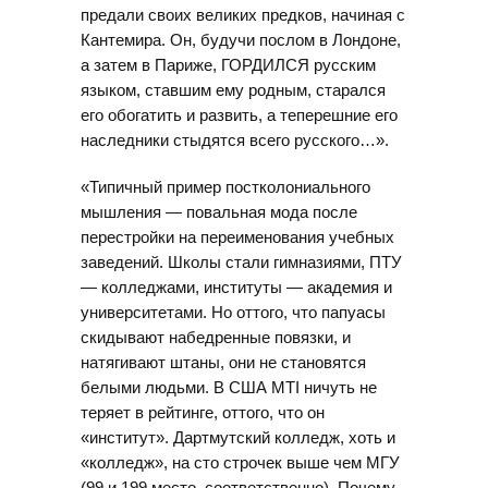
предали своих великих предков, начиная с
Кантемира. Он, будучи послом в Лондоне,
а затем в Париже, ГОРДИЛСЯ русским
языком, ставшим ему родным, старался
его обогатить и развить, а теперешние его
наследники стыдятся всего русского…».
«Типичный пример постколониального
мышления — повальная мода после
перестройки на переименования учебных
заведений. Школы стали гимназиями, ПТУ
— колледжами, институты — академия и
университетами. Но оттого, что папуасы
скидывают набедренные повязки, и
натягивают штаны, они не становятся
белыми людьми. В США MTI ничуть не
теряет в рейтинге, оттого, что он
«институт». Дартмутский колледж, хоть и
«колледж», на сто строчек выше чем МГУ
(99 и 199 место, соответственно). Почему