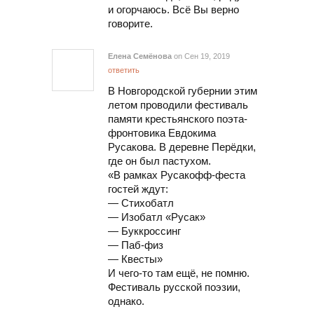
и огорчаюсь. Всё Вы верно
говорите.
Елена Семёнова
on Сен 19, 2019
ответить
В Новгородской губернии этим
летом проводили фестиваль
памяти крестьянского поэта-
фронтовика Евдокима
Русакова. В деревне Перёдки,
где он был пастухом.
«В рамках Русакофф-феста
гостей ждут:
— Стихобатл
— Изобатл «Русак»
— Буккроссинг
— Паб-физ
— Квесты»
И чего-то там ещё, не помню.
Фестиваль русской поэзии,
однако.