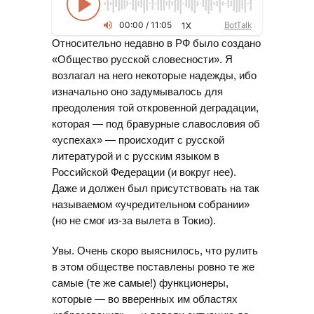
00
:
00
/
11
:
05
BotTalk
1X
Относительно недавно в РФ было создано
«Общество русской словесности». Я
возлагал на него некоторые надежды, ибо
изначально оно задумывалось для
преодоления той откровенной деградации,
которая — под бравурные славословия об
«успехах» — происходит с русской
литературой и с русским языком в
Российской Федерации (и вокруг нее).
Даже и должен был присутствовать на так
называемом «учредительном собрании»
(но не смог из-за вылета в Токио).
Увы. Очень скоро выяснилось, что рулить
в этом обществе поставлены ровно те же
самые (те же самые!) функционеры,
которые — во вверенных им областях