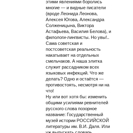
этими явлениями боролись
многие — и видные писатели
(вроде Леонида Леонова,
Алексея Югова, Александра
Солженицына, Виктора
Астафьева, Василия Белова), и
филологи-лингвисты. Но увы!..
Сама советская и
постсоветская реальность
накатывает на отдельных
смельчаков. А наша элитка
служит рассадником всех
языковых инфекций. Что же
делать? Одно и остаётся —
противостоять, несмотря ни на
что!
Ну или вот хотя бы: изменить
общими усилиями ревнителей
русского слова позорное
название: Государственный
музей истории РОССИЙСКОЙ
литературы им. В.И. Даля. Или
уж выпускать словарь