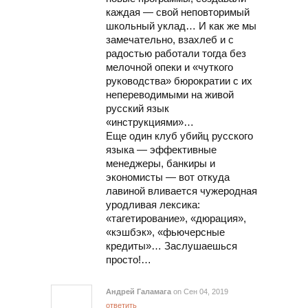
каждая — свой неповторимый
школьный уклад… И как же мы
замечательно, взахлеб и с
радостью работали тогда без
мелочной опеки и «чуткого
руководства» бюрократии с их
непереводимыми на живой
русский язык
«инструкциями»…
Еще один клуб убийц русского
языка — эффективные
менеджеры, банкиры и
экономисты — вот откуда
лавиной вливается чужеродная
уродливая лексика:
«тагетирование», «дюрация»,
«кэшбэк», «фьючерсные
кредиты»… Заслушаешься
просто!…
Андрей Галамага
on Сен 04, 2019
ответить