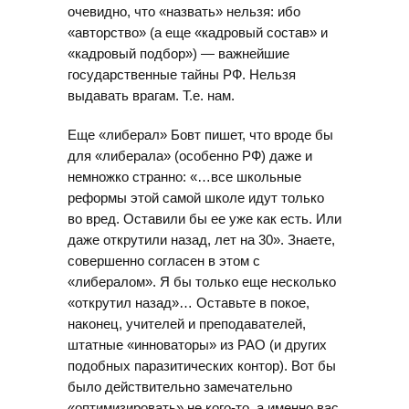
очевидно, что «назвать» нельзя: ибо
«авторство» (а еще «кадровый состав» и
«кадровый подбор») — важнейшие
государственные тайны РФ. Нельзя
выдавать врагам. Т.е. нам.
Еще «либерал» Бовт пишет, что вроде бы
для «либерала» (особенно РФ) даже и
немножко странно: «…все школьные
реформы этой самой школе идут только
во вред. Оставили бы ее уже как есть. Или
даже открутили назад, лет на 30». Знаете,
совершенно согласен в этом с
«либералом». Я бы только еще несколько
«открутил назад»… Оставьте в покое,
наконец, учителей и преподавателей,
штатные «инноваторы» из РАО (и других
подобных паразитических контор). Вот бы
было действительно замечательно
«оптимизировать» не кого-то, а именно вас