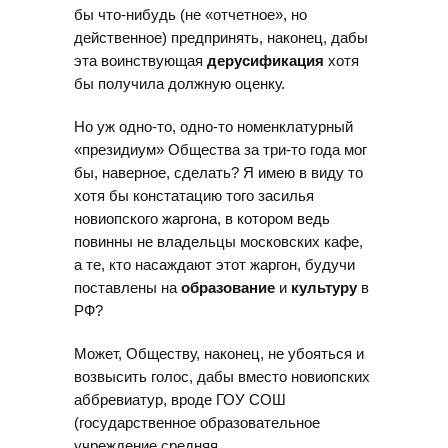
бы что-нибудь (не «отчетное», но
действенное) предпринять, наконец, дабы
эта воинствующая
дерусификация
хотя
бы получила должную оценку.
Но уж одно-то, одно-то номенклатурный
«президиум» Общества за три-то года мог
бы, наверное, сделать? Я имею в виду то
хотя бы констатацию того засилья
новиопского жаргона, в котором ведь
повинны не владельцы московских кафе,
а те, кто насаждают этот жаргон, будучи
поставлены на
образование
и
культуру
в
РФ?
Может, Обществу, наконец, не убояться и
возвысить голос, дабы вместо новиопских
аббревиатур, вроде ГОУ СОШ
(государственное образовательное
учреждение средняя