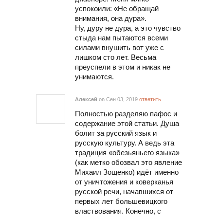
успокоили: «Не обращай
внимания, она дура».
Ну, дуру не дура, а это чувство
стыда нам пытаются всеми
силами внушить вот уже с
лишком сто лет. Весьма
преуспели в этом и никак не
унимаются.
Алексей
on Сен 03, 2019
ответить
Полностью разделяю пафос и
содержание этой статьи. Душа
болит за русский язык и
русскую культуру. А ведь эта
традиция «обезьяньего языка»
(как метко обозвал это явление
Михаил Зощенко) идёт именно
от уничтожения и коверканья
русской речи, начавшихся от
первых лет большевицкого
властвования. Конечно, с