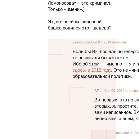
Ломоносова» – это криминал.
Только «имени».)
Эх, и в чьей же чиновной
башке родился этот шедевр?!
esaulov
on Сен 07, 2019
ответить
Если бы Вы прошли по геперсс
то не писали бы «знаете»…
Ибо об этом — именно — я и п
здесь, в 2012 году
. Это не «чи
образовательной политики.
АГ
on Сен 09, 2019
ответит
Во-первых, это по с
вторых, я, простите
вами написанное. В-
лично вам, а всем, к
esaulov
on Се