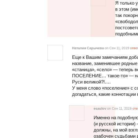
Я только 
в этом (им
так покорн
«свободол
постсовет
подобными
Наталия Сарычева
on Сен 11, 2019
отве
Еще к Вашим замечаниям доба
название, заменившее родные
«станица», «село» — теперь 
ПОСЕЛЕНИЕ… такое-то» — на 
Руси великой?!….
У меня слово «поселение» с с
догадаться, какие коннотации
esaulov
on Сен 11, 2019
отв
Именно на подобную
(и русской истории)
должны, на мой взгл
озабочен судьбами 