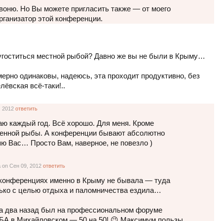
воню. Но Вы можете пригласить также — от моего
организатор этой конференции.
гоститься местной рыбой? Давно же вы не были в Крыму…
ерно одинаковы, надеюсь, эта проходит продуктивно, без
ёвская всё-таки!..
, 2012
ответить
ю каждый год. Всё хорошо. Для меня. Кроме
енной рыбы. А конференции бывают абсолютно
яю Вас… Просто Вам, наверное, не повезло )
а
on Сен 09, 2012
ответить
конференциях именно в Крыму не бывала — туда
ько с целью отдыха и паломничества ездила…
а два назад был на профессиональном форуме
А в Михайловском — 50 на 50! 😉 Максимум пользы