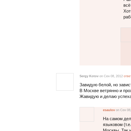
всё
Хот
раб
Sergy Kotov
on Сен 08, 2012
отве
Завидую белой, но зави
В Москве ветрянно и пр
Жавидую и делаю успеха
esaulov
on Сен 08
На самом дел
языковом (т.е
Москвы. Так 