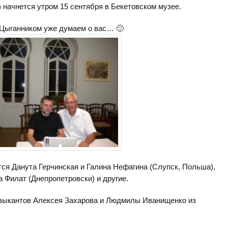
 начнется утром 15 сентября в Бекетовском музее.
Цыганником уже думаем о вас… 🙂
тся Данута Герчинская и Галина Нефагина (Слупск, Польша),
а Филат (Днепропетровски) и другие.
узыкантов Алексея Захарова и Людмилы Иванищенко из