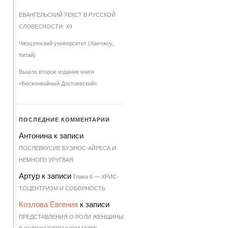
ЕВАНГЕЛЬСКИЙ ТЕКСТ В РУССКОЙ
СЛОВЕСНОСТИ: XII
Чжэцзянский университет (Ханчжоу,
Китай)
Вышло второе издание книги
«Бесконвойный Достоевский»
ПОСЛЕДНИЕ КОММЕНТАРИИ
Антонина
к записи
ПОСЛЕВКУСИЕ БУЭНОС-АЙРЕСА И
НЕМНОГО УРУГВАЯ
Артур
к записи
Гла­ва 6 — ХРИ­С­
ТО­ЦЕН­Т­РИЗМ И СО­БОР­НОСТЬ
Козлова Евгения
к записи
ПРЕДСТАВЛЕНИЯ О РОЛИ ЖЕНЩИНЫ