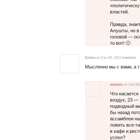
«политическу
властей.
Правда, знает
Алушты, но в
головой — осо
то вот! 🙂
Елена
on Сен 08, 2012
ответить
Мысленно мы с вами, а т
esaulov
on Сен 08
Что касается 
воздух, 23 — 
подводный ми
бы назад пот
ассамблеи на
ловить все-та
в кафе и рест
успел?