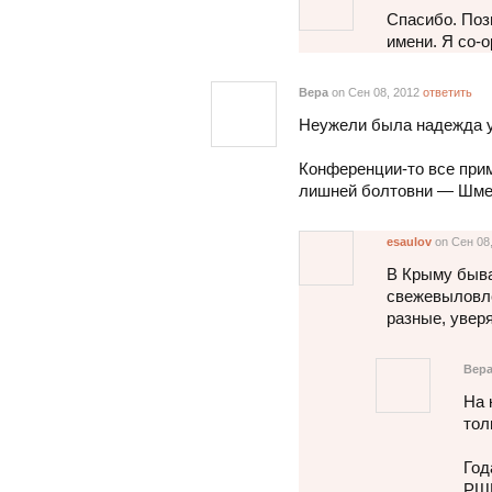
Спасибо. Поз
имени. Я со-
Вера
on Сен 08, 2012
ответить
Неужели была надежда у
Конференции-то все прим
лишней болтовни — Шмел
esaulov
on Сен 08
В Крыму быва
свежевыловл
разные, увер
Вер
На 
тол
Год
РШБ