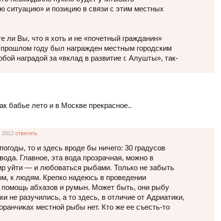
ю ситуацию» и позицию в связи с этим местных
е ли Вы, что я хоть и не «почетный гражданин»
 прошлом году был награжден местным городским
бой наградой за «вклад в развитие г. Алушты», так-
ак бабье лето и в Москве прекрасное..
, 2012
ответить
погоды, то и здесь вроде бы ничего: 30 градусов
вода. Главное, эта вода прозрачная, можно в
р уйти — и любоваться рыбами. Только не забыть
ом, к людям. Крепко надеюсь в проведении
 помощь абхазов и румын. Может быть, они рыбу
ки не разучились, а то здесь, в отличие от Адриатики,
оранчиках местной рыбы нет. Кто же ее съесть-то