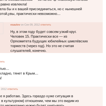
 равно извлекла!
ела бы и к вашей присоединиться, но с нынешней
отой,увы, практически невозможно…
esaulov
on Сен 09, 2012
ответить
Ну, в этом году будет совсем узкий круг.
Человек 15. Практически все — из
Оргкомитета будущих юбилейных шмелёвских
торжеств (через год). Но это не считая
слушателей, конечно.
тить
стью…
охладно, тянет в Крым…
!
, 2012
ответить
е я работаю. Здесь гораздо хуже ситуация в
. в культурном) отношении, чем мы это видим из
что неожиданно нужно будет учитывать