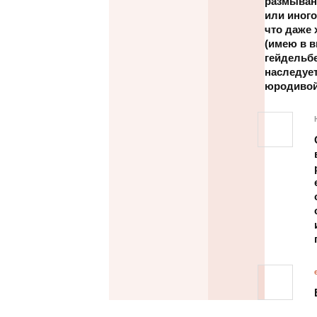
размыван
или иного
что даже 
(имею в в
гейдельбе
наследует
юродивой