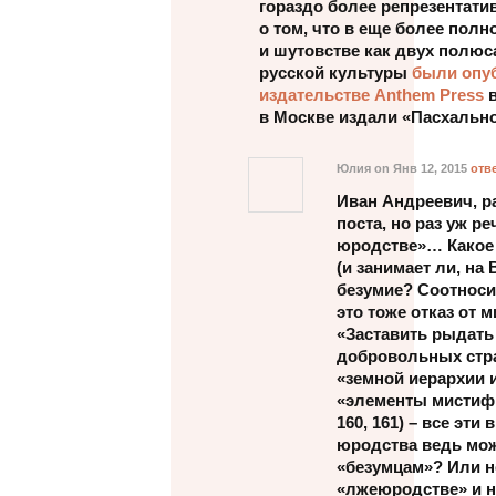
гораздо более репрезентати
о том, что в еще более пол
и шутовстве как двух полюс
русской культуры
были опу
издательстве Anthem Press
в
в Москве издали «Пасхально
Юлия
on Янв 12, 2015
отв
Иван Андреевич, ра
поста, но раз уж р
юродстве»… Какое 
(и занимает ли, на
безумие? Соотноси
это тоже отказ от 
«Заставить рыдать
добровольных стра
«земной иерархии 
«элементы мистифик
160, 161) – все эт
юродства ведь мож
«безумцам»? Или не
«лжеюродстве» и н