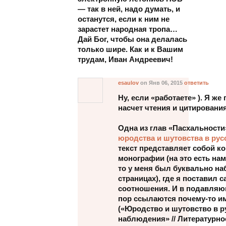
— так в ней, надо думать, и
останутся, если к ним не
зарастет народная тропа…
Дай Бог, чтобы она делалась
только шире. Как и к Вашим
трудам, Иван Андреевич!
esaulov
on Янв 06, 2015
ответить
Ну, если «работаете» ). Я ж
насчет чтения и цитирования
Одна из глав «Пасхальности
юродства и шутовства в рус
текст представляет собой к
монографии (на это есть нам
то у меня был буквально на
страницах), где я поставил 
соотношения. И в подавляю
пор ссылаются почему-то и
(«Юродство и шутовство в р
наблюдения» // Литературное 