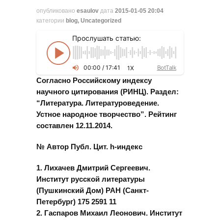
опубликовано
esaulov
дата
2015-01-05 20:04
категории
blog
,
Uncategorized
Прослушать статью:
00
:
00
/
17
:
41
BotTalk
1X
C
огласно Российскому индексу
научного цитирования (РИНЦ). Раздел:
“Литература. Литературоведение.
Устное народное творчество”. Рейтинг
составлен 12.11.2014.
№ Автор Публ. Цит. h-индекс
1. Лихачев Дмитрий Сергеевич.
Институт русской литературы
(Пушкинский Дом) РАН (Санкт-
Петербург) 175 2591 11
2. Гаспаров Михаил Леонович. Институт