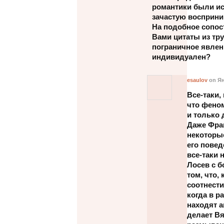
романтики были ис
зачастую восприни
На подобное сопос
Вами цитаты из тру
пограничное явлен
индивидуален?
esaulov
on Ян
Все-таки,
что фено
и только 
Даже Фран
некоторы
его повед
все-таки н
Лосев с 
том, что,
соотнести
когда в 
находят а
делает Вя