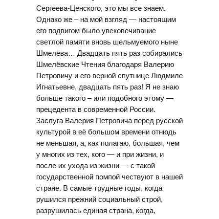
Сергеева-Ценского, это мы все знаем.
Однако же – на мой взгляд — настоящим
его подвигом было увековечивание
светлой памяти вновь шельмуемого ныне
Шмелёва… Двадцать пять раз собирались
Шмелёвские Чтения благодаря Валерию
Петровичу и его верной спутнице Людмиле
Игнатьевне, двадцать пять раз! Я не знаю
больше такого – или подобного этому —
прецедента в современной России.
Заслуга Валерия Петровича перед русской
культурой в её большом времени отнюдь
не меньшая, а, как полагаю, большая, чем
у многих из тех, кого — и при жизни, и
после их ухода из жизни — с такой
государственной помпой чествуют в нашей
стране. В самые трудные годы, когда
рушился прежний социальный строй,
разрушилась единая страна, когда,