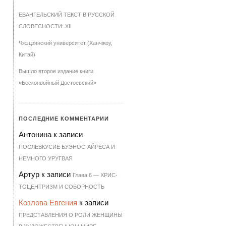
ЕВАНГЕЛЬСКИЙ ТЕКСТ В РУССКОЙ
СЛОВЕСНОСТИ: XII
Чжэцзянский университет (Ханчжоу,
Китай)
Вышло второе издание книги
«Бесконвойный Достоевский»
ПОСЛЕДНИЕ КОММЕНТАРИИ
Антонина
к записи
ПОСЛЕВКУСИЕ БУЭНОС-АЙРЕСА И
НЕМНОГО УРУГВАЯ
Артур
к записи
Гла­ва 6 — ХРИ­С­
ТО­ЦЕН­Т­РИЗМ И СО­БОР­НОСТЬ
Козлова Евгения
к записи
ПРЕДСТАВЛЕНИЯ О РОЛИ ЖЕНЩИНЫ