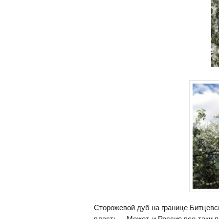
Сторожевой дуб на границе Битцевск
власть… Может, и Россия все-таки п