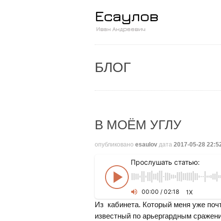
БЛОГ
В МОЁМ УГЛУ
опубликовано
esaulov
дата
2017-05-28 22:5
Прослушать статью:
00
:
00
/
02
:
18
1X
Из кабинета. Который меня уже почт
известный по арьергардным сражени