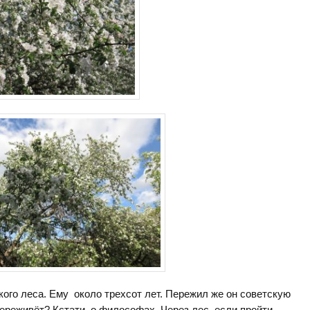
ого леса. Ему около трехсот лет. Пережил же он советскую
ереживёт? Кстати, о философах. Через лес, если пройти