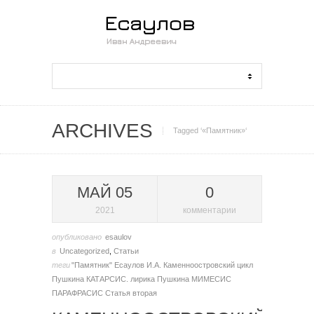
ARCHIVES
Tagged ‘«Памятник»‘
МАЙ 05
0
2021
комментарии
опубликовано
esaulov
в
Uncategorized
,
Статьи
теги
"Памятник"
Есаулов И.А.
Каменноостровский цикл
Пушкина
КАТАРСИС.
лирика Пушкина
МИМЕСИС
ПАРАФРАСИС
Статья вторая