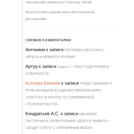
Чжэцзянский университет (Ханчжоу, Китай)
Вышло второе издание книги «Бесконвойный
Достоевский»
СВЕЖИЕ КОММЕНТАРИИ
Антонина
к записи
ПОСЛЕВКУСИЕ БУЭНОС-
АЙРЕСА И НЕМНОГО УРУГВАЯ
Артур
к записи
Гла­ва 6 — ХРИ­С­ТО­ЦЕН­Т­РИЗМ И
СО­БОР­НОСТЬ
Козлова Евгения
к записи
ПРЕДСТАВЛЕНИЯ О
РОЛИ ЖЕНЩИНЫ В ХУДОЖЕСТВЕННОМ МИРЕ
ТОЛСТОГО В КОНТЕКСТЕ СОВРЕМЕННОЙ
«ТОЛЕРАНТНОСТИ»
Кондратьев А.С.
к записи
КАК БОРИС
ПАСТЕРНАК В СВОЕМ РОМАНЕ «ДОКТОР ЖИВАГО»
СВОДИТ СЧЁТЫ С СЕРЕБРЯНЫМ ВЕКОМ