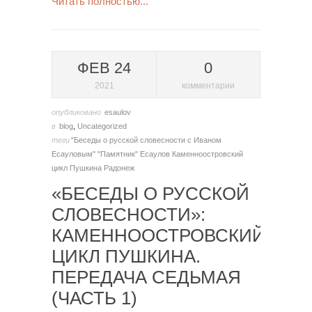
Читать полностью...
ФЕВ 24
0
2021
комментарии
опубликовано
esaulov
в
blog
,
Uncategorized
теги
"Беседы о русской словесности с Иваном
Есауловым"
"Памятник"
Есаулов
Каменноостровский
цикл Пушкина
Радонеж
«БЕСЕДЫ О РУССКОЙ
СЛОВЕСНОСТИ»:
КАМЕННООСТРОВСКИЙ
ЦИКЛ ПУШКИНА.
ПЕРЕДАЧА СЕДЬМАЯ
(ЧАСТЬ 1)