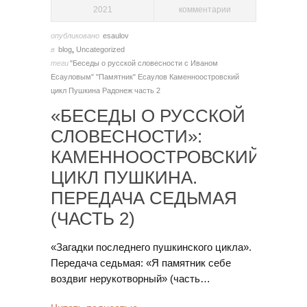
2021
комментарии
опубликовано
esaulov
в
blog
,
Uncategorized
теги
"Беседы о русской словесности с Иваном
Есауловым"
"Памятник"
Есаулов
Каменноостровский
цикл Пушкина
Радонеж
часть 2
«БЕСЕДЫ О РУССКОЙ
СЛОВЕСНОСТИ»:
КАМЕННООСТРОВСКИЙ
ЦИКЛ ПУШКИНА.
ПЕРЕДАЧА СЕДЬМАЯ
(ЧАСТЬ 2)
«Загадки последнего пушкинского цикла».
Передача седьмая: «Я памятник себе
воздвиг нерукотворный» (часть…