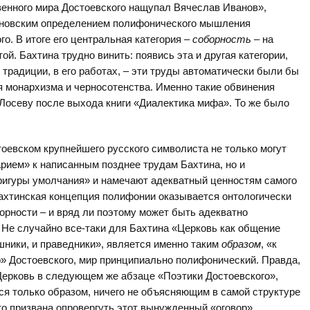
енного мира Достоевского нащупал Вячеслав Иванов»,
вановским определением полифонического мышления
о. В итоге его центральная категория –
соборность
– на
й. Бахтина трудно винить: появись эта и другая категории,
традиции, в его работах, – эти труды автоматически были бы
 монархизма и черносотенства. Именно такие обвинения
 Лосеву после выхода книги «Диалектика мифа». То же было
евском крупнейшего русского символиста не только могут
ием» к написанным позднее трудам Бахтина, но и
игуры умолчания» и намечают адекватный ценностям самого
Бахтинская концепция полифонии оказывается онтологически
орности – и вряд ли поэтому может быть адекватно
. Не случайно все-таки для Бахтина «Церковь как общение
шники, и праведники», является именно таким
образом
, «к
р» Достоевского, мир принципиально полифонический. Правда,
ерковь в следующем же абзаце «Поэтики Достоевского»,
ся только образом, ничего не объясняющим в самой структуре
то призвана опровергуть этот вынужденный «оговор» …