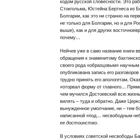
кодом русской словесности. Это ра
Стокгольма, Юстейна Бертнеса из Б
Болгарии, как это ни странно на пе
не только для Болгарии, но и для Ро
выше), как и для других восточноев
почему…
Нейчев уже в само название книги в
обращения к знаменитому бахтинском
своего рода «образцовым» научным 
опубликована запись его разговоров
трудно принять его апологетам. Ока
«оторвал форму от главного… Прямо
чем мучился Достоевский всю жизнь
вилять – туда и обратно. Даже Церк
вынужденное умолчание, ни – тем б
написанной «под… несвободным небо
ее
достоинство
.
В условиях советской несвободы Ба