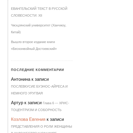
ЕВАНГЕЛЬСКИЙ ТЕКСТ В РУССКОЙ
СЛОВЕСНОСТИ: XII
Чжэцзянский университет (Ханчжоу,
Китай)
Вышло второе издание книги
«Бесконвойный Достоевский»
ПОСЛЕДНИЕ КОММЕНТАРИИ
Антонина
к записи
ПОСЛЕВКУСИЕ БУЭНОС-АЙРЕСА И
НЕМНОГО УРУГВАЯ
Артур
к записи
Гла­ва 6 — ХРИ­С­
ТО­ЦЕН­Т­РИЗМ И СО­БОР­НОСТЬ
Козлова Евгения
к записи
ПРЕДСТАВЛЕНИЯ О РОЛИ ЖЕНЩИНЫ