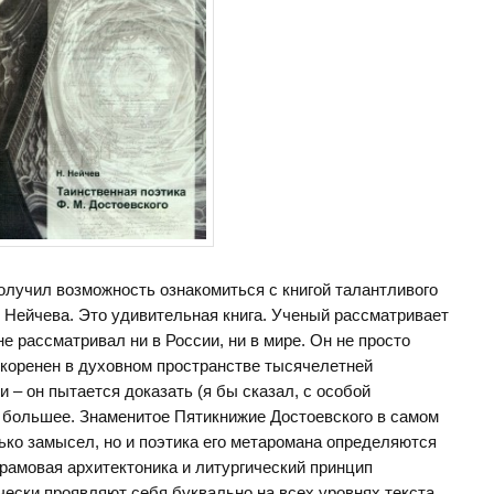
получил возможность ознакомиться с книгой талантливого
 Нейчева. Это удивительная книга. Ученый рассматривает
 не рассматривал ни в России, ни в мире. Он не просто
укоренен в духовном пространстве тысячелетней
 – он пытается доказать (я бы сказал, с особой
 большее. Знаменитое Пятикнижие Достоевского в самом
ько замысел, но и поэтика его метаромана определяются
рамовая архитектоника и литургический принцип
ески проявляют себя буквально на всех уровнях текста.