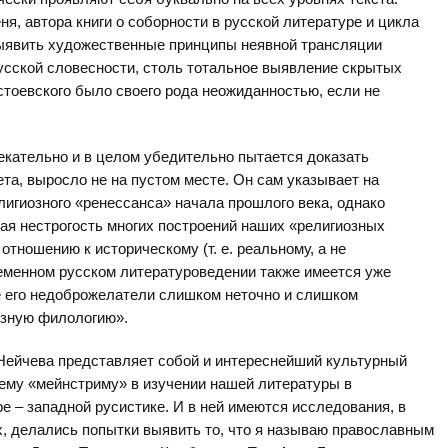
ня, автора книги о соборности в русской литературе и цикла
выявить художественные принципы неявной трансляции
русской словесности, столь тотальное выявление скрытых
стоевского было своего рода неожиданностью, если не
лекательно и в целом убедительно пытается доказать
та, выросло не на пустом месте. Он сам указывает на
гиозного «ренессанса» начала прошлого века, однако
ая нестрогость многих построений наших «религиозных
отношению к историческому (т. е. реальному, а не
еменном русском литературоведении также имеется уже
е его недоброжелатели слишком неточно и слишком
озную филологию».
Нейчева представляет собой и интереснейший культурный
ему «мейнстриму» в изучении нашей литературы в
е – западной русистике. И в ней имеются исследования, в
х, делались попытки выявить то, что я называю православным