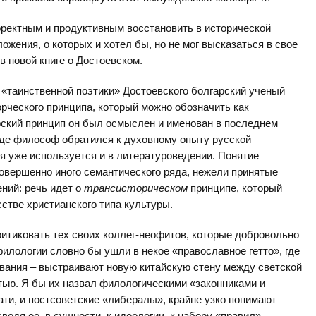
ректным и продуктивным восстановить в исторической
ожения, о которых и хотел бы, но не мог высказаться в свое
в новой книге о Достоевском.
 «таинственной поэтики» Достоевского болгарский ученый
рческого принципа, который можно обозначить как
ский принцип он был осмыслен и именован в последнем
 где философ обратился к духовному опыту русской
я уже используется и в литературоведении. Понятие
совершенно иного семантического ряда, нежели принятые
ний: речь идет о
трансисторическом
принципе, который
сстве христианского типа культуры.
ритиковать тех своих коллег-неофитов, которые добровольно
илологии словно бы ушли в некое «православное гетто», где
ования – выстраивают новую китайскую стену между светской
тью. Я бы их назвал филологическими «законниками и
тати, и постсоветские «либералы», крайне узко понимают
одя ее, в сущности, к идеологии, к набору «правил»,