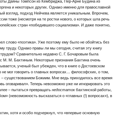
боты Даяны Томпсон из Кембриджа, Пер-Арне Будина из
ергена и некоторых других. Однако именно для православной
рвый взгляд, подход Нейчева является уникальным. Впрочем,
ссии тоже (несмотря на те ростки нового, о которых шла речь
ропейских стран «победившего социализма». И даже понятно,
вел слово «поэтика». Уже поэтому ему было не обойтись без
у труду. Однако правы ли мы сегодня, считая эту книгу
трудом? Сравнительно недавно С. Г. Бочаровым была
 с М. М. Бахтиным. Некоторые признания Бахтина очень
зывается, ученый был убежден, что в книге о Достоевском
 не мог говорить о главных вопросах… философских, о том,
 – существованием Божиим. Мне ведь приходилось все время
овь оговаривал». Теперь невозможно уже ни игнорировать это
олее – пытаться превращать
недостаток
бахтинской работы,
м» (невозможность высказаться о «главных (!) вопросах»), в
хтин, хотя и особо подчеркнул, что «впервые основную