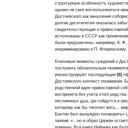
структурную особенность художеств
однако не смог воспользоваться и
Достоевского как мышления соборног
долгие десятилетия оказалась забыто
свидетельствующие о православной 
истолкованы в СССР как проявления
были предъявлены, например, А. Ф.
инкриминировано и П. Флоренскому.
Ключевые моменты суждений о Досто
послужить обязательным «комментар
реконструируют последующие
[6]
«ф
Достоевского контекст понимания. 
родственной идее православной соб
воспринята без учета этого родства
неслиянных душ, где сойдутся и гре
которому как бы тяготеет весь… ми
Бахтин был вынужден «оговорить» Ц
заявив: «…но и образ Церкви остает
романа». Вся книга Нейчева как буд