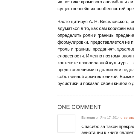
их поэтике храмового ансамбля и ли
существеннейших особенностей пре
Часто цитируя А. Н. Веселовского, 
вдуматься в то, как сам корифей на
определить роли и границы предания
формулировки, представляется не п
«роль и границы предания»,
христи
словесности. Именно поэтому вполн
контексте православной культуры –
представлениями о должном и недо
собственной архитектоникой. Возмож
русистики и показал своей книгой о
ONE COMMENT
Евгения
on Янв 17, 2014
ответить
Спасибо за такой прекра
аннотации к книге являет