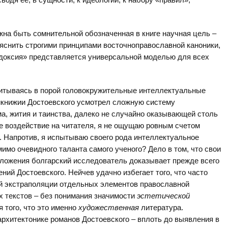
жна быть сомнительной обозначенная в книге научная цель –
яснить строгими принципами восточноправославной каноники,
доксия» представляется универсальной моделью для всех
вчитываясь в порой головокружительные интеллектуальные
икнижии Достоевского усмотрел сложную систему
а, жития и таинства, далеко не случайно оказывающей столь
ое воздействие на читателя, я не ощущаю ровным счетом
. Напротив, я испытываю своего рода интеллектуальное
мимо очевидного таланта самого ученого? Дело в том, что свои
ложения болгарский исследователь доказывает прежде всего
ний Достоевского. Нейчев удачно избегает того, что часто
й экстраполяции отдельных элементов православной
х текстов – без понимания значимости
эстетической
я того, что это именно
художественная
литература.
рхитектонике романов Достоевского – вплоть до выявления в