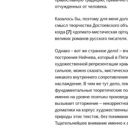
отчужденных от человека.
Казалось бы, поэтому для меня дол
смысл творчества Достоевского объ
когда
[7]
«догмато-мистическая орто
великих романов русского писателя.
Однако – вот же странное дело! – 
построения Нейчева, который в Пят
художественной репрезентации храм
сильное, можно сказать, мистическ
никакого внутреннего сопротивления
наслаждение. В чем же тут дело, по
фундаментальные теоретические по
именно на уровне
поэтики
произведе
вызывает отторжение – некорректно
догматики на корпус художественны
природы этих текстов, без понимани
Тщательнейшее внимание именно к а