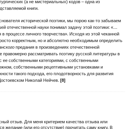
тургических (а не мистериальных) кодов – одна из
дставляемой книги.
основателя исторической поэтики, мы порою как-то забываем
шей отечественной науки понимал задачу этой поэтики: «…
 в процессе личного творчества». Исходя из этой чеканной
росто корректным, но и абсолютно необходимым определить
анского
предания в произведениях отечественной
е правомерно рассматривать поэтику русской литературы в
 с ее собственными категориями, с собственными
лжном, собственными рецептивными установками и
ности такого подхода, его плодотворность для развития
 Достоевском Николай Нейчев.
[8]
сный отзыв. Для меня критерием качества отзыва или
ся желание (или его отсутствие) прочитать саму книгу. В