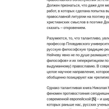
Должен признаться, что даже для ме
работ, в которых сделана попытка 
православной литургии на поэтику 
христианских смыслов в поэтике До
сказать – откровением.
Разумеется, то, что талантливо, ув
профессор Пловдивского университе
русскую философскую традицию рели
Нейчеву явно не по душе размашист
философов» и их гиперкритицизм по 
выдуманному) православию. В совр
целое научное направление, которо
обобщенно позицируют как «религи
Однако талантливая книга Николая 
феномен противостояния сегодняшн
современной европейской
[5]
– и шир
которых раньше нас, русских учены