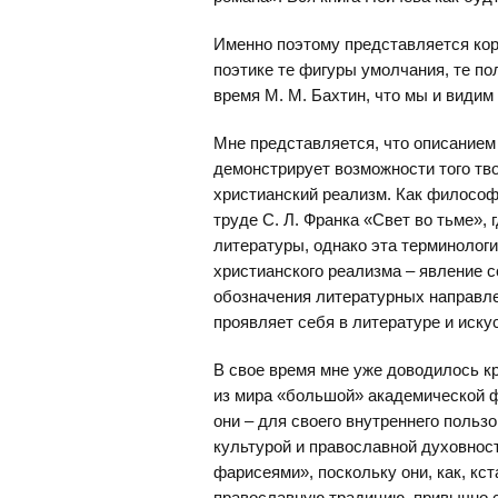
Именно поэтому представляется кор
поэтике те фигуры умолчания, те пол
время М. М. Бахтин, что мы и видим 
Мне представляется, что описанием
демонстрирует возможности того тво
христианский реализм. Как философ
труде С. Л. Франка «Свет во тьме»,
литературы, однако эта терминологи
христианского реализма – явление 
обозначения литературных направле
проявляет себя в литературе и иску
В свое время мне уже доводилось к
из мира «большой» академической ф
они – для своего внутреннего польз
культурой и православной духовнос
фарисеями», поскольку они, как, кс
православную традицию, привычно св