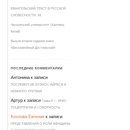
ЕВАНГЕЛЬСКИЙ ТЕКСТ В РУССКОЙ
СЛОВЕСНОСТИ: XII
Чжэцзянский университет (Ханчжоу,
Китай)
Вышло второе издание книги
«Бесконвойный Достоевский»
ПОСЛЕДНИЕ КОММЕНТАРИИ
Антонина
к записи
ПОСЛЕВКУСИЕ БУЭНОС-АЙРЕСА И
НЕМНОГО УРУГВАЯ
Артур
к записи
Гла­ва 6 — ХРИ­С­
ТО­ЦЕН­Т­РИЗМ И СО­БОР­НОСТЬ
Козлова Евгения
к записи
ПРЕДСТАВЛЕНИЯ О РОЛИ ЖЕНЩИНЫ