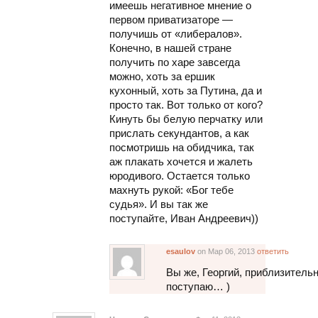
имеешь негативное мнение о
первом приватизаторе —
получишь от «либералов».
Конечно, в нашей стране
получить по харе завсегда
можно, хоть за ершик
кухонный, хоть за Путина, да и
просто так. Вот только от кого?
Кинуть бы белую перчатку или
прислать секундантов, а как
посмотришь на обидчика, так
аж плакать хочется и жалеть
юродивого. Остается только
махнуть рукой: «Бог тебе
судья». И вы так же
поступайте, Иван Андреевич))
esaulov
on Мар 06, 2013
ответить
Вы же, Георгий, приблизитель
поступаю… )