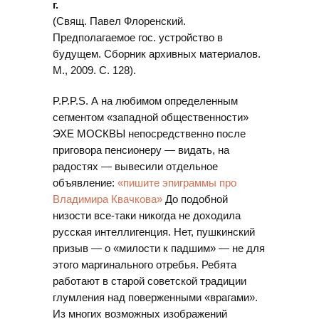
г.
(Свящ. Павел Флоренский.
Предполагаемое гос. устройство в
будущем. Сборник архивных материалов.
М., 2009. С. 128).
P.P.P.S. А на любимом определенным
сегментом «западной общественности»
ЭХЕ МОСКВЫ непосредственно после
приговора пенсионеру — видать, на
радостях — вывесили отдельное
объявление:
«пишите эпиграммы про
Владимира Квачкова»
До подобной
низости все-таки никогда не доходила
русская интеллигенция. Нет, пушкинский
призыв — о «милости к падшим» — не для
этого маргинального отребья. Ребята
работают в старой советской традиции
глумления над поверженными «врагами».
Из многих возможных изображений