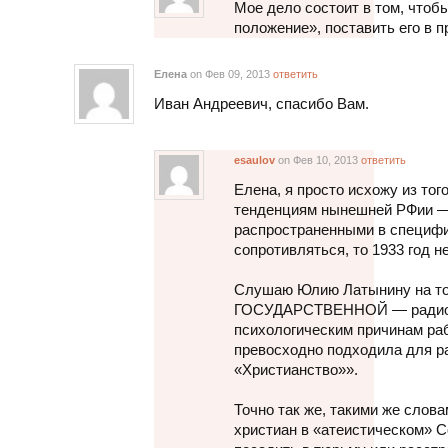
Мое дело состоит в том, что
положение», поставить его в п
Елена
on Фев 09, 2013
ответить
Иван Андреевич, спасибо Вам.
esaulov
on Фев 10, 2013
ответить
Елена, я просто исхожу из т
тенденциям нынешней РФии — 
распространенными в специфи
сопротивляться, то 1933 год не
Слушаю Юлию Латынину на то
ГОСУДАРСТВЕННОЙ — радиос
психологическим причинам ра
превосходно подходила для р
«Христианство»».
Точно так же, такими же сло
христиан в «атеистическом» С