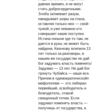
давних времен, и не могут
стать добросердечными.
Злоба затмевает разум,
накидывает шоры на глаза,
оставляя только нюх — свой-
чужой, и уже неважно кто
совершает какие поступки.
Истина поныне где-то там, не
дается в руки, не может быть
найдена. Квачкову влепили 13
лет только за разговоры, в
нашем же государстве не дай
бог задумать власть поменять!
Задумал — 13 лет. Не дай бог
тронуть Чубайса — наше все.
Причем в «демократической»
мифологеме — это либерал
первейший, освободитель и
благодетель, этакой
священный тотем. Если
задумал поменять власть —
получишь от государства, а