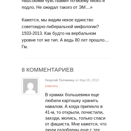
«высокими чувствами» по-моему низко и
подло. Не ожидал такого от ЭМ…»
Кажется, мы видим некое единство
советоидно-либеральной мифологии?
1933-2013. Как будто на вербальном
уровне тот же тип. А ведь 80 лет прошло…
Гм.
8 КОММЕНТАРИЕВ
Георгий Топчиянц
on Мар 05, 2013
ответить
В храмах большевики еще
любили картошку хранить
навалом. А когда припекло в
41-м, то открыли, почистили,
заходи, молись, только спаси
от фашиста. Мне кажется, что
люди озлоблены еще с тех