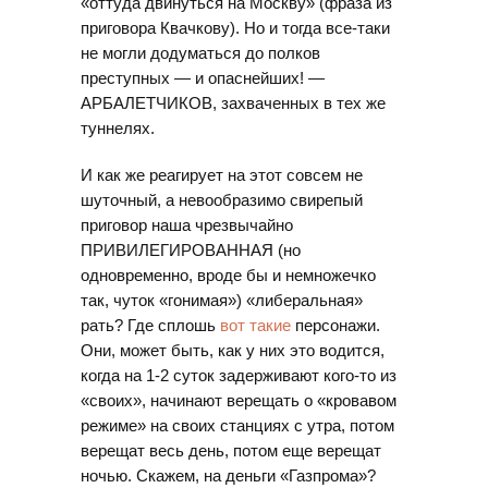
«оттуда двинуться на Москву» (фраза из
приговора Квачкову). Но и тогда все-таки
не могли додуматься до полков
преступных — и опаснейших! —
АРБАЛЕТЧИКОВ, захваченных в тех же
туннелях.
И как же реагирует на этот совсем не
шуточный, а невообразимо свирепый
приговор наша чрезвычайно
ПРИВИЛЕГИРОВАННАЯ (но
одновременно, вроде бы и немножечко
так, чуток «гонимая») «либеральная»
рать? Где сплошь
вот такие
персонажи.
Они, может быть, как у них это водится,
когда на 1-2 суток задерживают кого-то из
«своих», начинают верещать о «кровавом
режиме» на своих станциях с утра, потом
верещат весь день, потом еще верещат
ночью. Скажем, на деньги «Газпрома»?