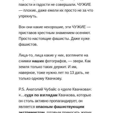
пакости и гадости не совершали. ЧУЖИЕ
— плохие, даже ежели их просто не за что
упрекнуть.
Вон они какие нехорошие, эти ЧУЖИЕ —
приставов крестным знамением осеняют.
Просто настоящие фашисты. Даже хуже
фашистов.
Лица-то, лица какие у них, взгляните на
снимки
наших
фотографов, — звери. Как
земля только таких держит. И им,
наверное, тоже нужно лет по 13 дать, не
только одному Квачкову.
P.S. Анатолий Чубайс о «деле Квачкова»:
«…
судя по взглядам
Квачкова, которые
он столь активно пропагандирует, он
является
опасным фашиствующим
экстремистом
, готовым приносить жизни