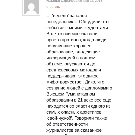
Наталья Сарычева
on Фев 11, 2013
ответить
… ‘весело’ начался
понедельник… Обсудили это
событие с моими студентами.
Вот что они мне сказали:
просто противно, когда люди,
получившие хорошее
образование, владеющие
информацией в полном
объеме, опускаются до
средневековых методов и
поддерживают это дикое
мифотворчество . Дико, что
сознание людей с дипломами о
Высшем Гуманитарном
образовании в 21 веке все еще
находится во власти одного из
самых опасных архетипов
‘свой-чужой’. Говорили также
об ответственности
журналистов за сказанное