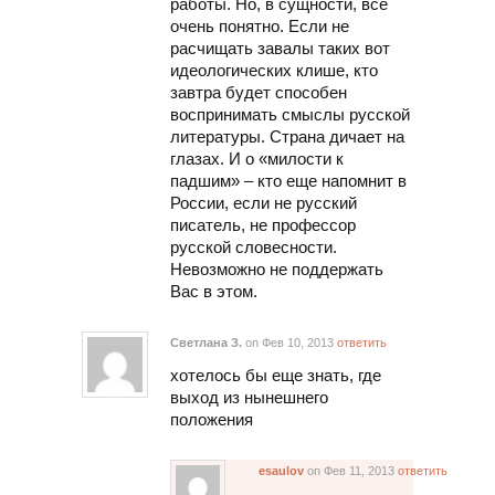
работы. Но, в сущности, все
очень понятно. Если не
расчищать завалы таких вот
идеологических клише, кто
завтра будет способен
воспринимать смыслы русской
литературы. Страна дичает на
глазах. И о «милости к
падшим» – кто еще напомнит в
России, если не русский
писатель, не профессор
русской словесности.
Невозможно не поддержать
Вас в этом.
Светлана З.
on Фев 10, 2013
ответить
хотелось бы еще знать, где
выход из нынешнего
положения
esaulov
on Фев 11, 2013
ответить