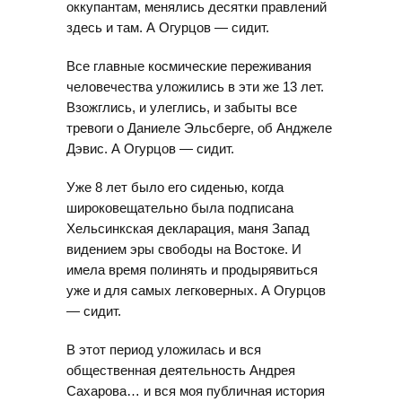
оккупантам, менялись десятки правлений
здесь и там. А Огурцов — сидит.
Все главные космические переживания
человечества уложились в эти же 13 лет.
Взожглись, и улеглись, и забыты все
тревоги о Даниеле Эльсберге, об Анджеле
Дэвис. А Огурцов — сидит.
Уже 8 лет было его сиденью, когда
широковещательно была подписана
Хельсинкская декларация, маня Запад
видением эры свободы на Востоке. И
имела время полинять и продырявиться
уже и для самых легковерных. А Огурцов
— сидит.
В этот период уложилась и вся
общественная деятельность Андрея
Сахарова… и вся моя публичная история