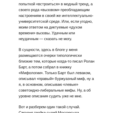
попыткой «встроиться» в модный тренд, а
своего рода «вызовом» преобладающим
настроениям в своей же интеллектуально-
университетской среде. Или, если угодно,
моим ответом на диктуемые «духом
времени» вызовы. Удачным или
неудачным — сказать не могу.
В сущности, здесь в блоге у меня
размещаются очерки типологически
близкие тем, которые когда-то писал Ролан
Барт, а потом собрал в книжку
«Мифологии». Только Барт был леваком,
описывал «правый» буржуазный миф, ну а
я, в основном, описываю «левые»
советоидно-либеральные мифы. Ну, а об
уровне описания судить уже не мне.
Вот и разберем один такой случай.
Сегодня тройка судей Мосгорсуда