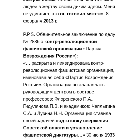
людей в жертву своим диким идеям. Меня
не удивляет, что
он готовил мятеж
«. 8
февраля
2013 г.
P.P.S. Обвинительное заключение по делу
№ 2886 о
контр-революционной
фашистской организации
«Партия
Возрождения России
«):
«… раскрыта и ликвидирована контр-
революционная фашистская организация,
именовавшая себя «Партия Возрождения
России». Организация возглавлялась
руководящим центром в составе
профессоров: Флоренского П.А.,
Гидулянова П.В. и академиков: Чаплыгина
С.А. и Лузина Н.Н. Организация ставила
своей задачей
подготовку свержения
Советской власти и установление
фашистской диктатуры…
» 30 июня
1933