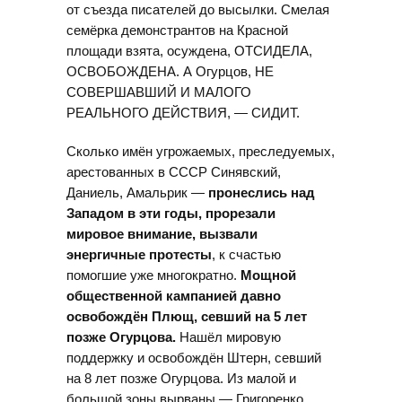
от съезда писателей до высылки. Смелая
семёрка демонстрантов на Красной
площади взята, осуждена, ОТСИДЕЛА,
ОСВОБОЖДЕНА. А Огурцов, НЕ
СОВЕРШАВШИЙ И МАЛОГО
РЕАЛЬНОГО ДЕЙСТВИЯ, — СИДИТ.
Сколько имён угрожаемых, преследуемых,
арестованных в СССР Синявский,
Даниель, Амальрик —
пронеслись над
Западом в эти годы, прорезали
мировое внимание, вызвали
энергичные протесты
, к счастью
помогшие уже многократно.
Мощной
общественной кампанией давно
освобождён Плющ, севший на 5 лет
позже Огурцова.
Нашёл мировую
поддержку и освобождён Штерн, севший
на 8 лет позже Огурцова. Из малой и
большой зоны вырваны — Григоренко,