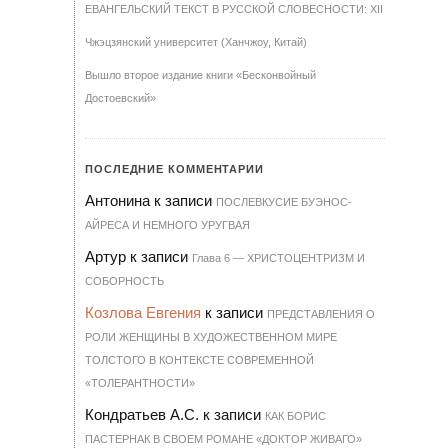
ЕВАНГЕЛЬСКИЙ ТЕКСТ В РУССКОЙ СЛОВЕСНОСТИ: XII
Чжэцзянский университет (Ханчжоу, Китай)
Вышло второе издание книги «Бесконвойный
Достоевский»
ПОСЛЕДНИЕ КОММЕНТАРИИ
Антонина
к записи
ПОСЛЕВКУСИЕ БУЭНОС-
АЙРЕСА И НЕМНОГО УРУГВАЯ
Артур
к записи
Гла­ва 6 — ХРИ­С­ТО­ЦЕН­Т­РИЗМ И
СО­БОР­НОСТЬ
Козлова Евгения
к записи
ПРЕДСТАВЛЕНИЯ О
РОЛИ ЖЕНЩИНЫ В ХУДОЖЕСТВЕННОМ МИРЕ
ТОЛСТОГО В КОНТЕКСТЕ СОВРЕМЕННОЙ
«ТОЛЕРАНТНОСТИ»
Кондратьев А.С.
к записи
КАК БОРИС
ПАСТЕРНАК В СВОЕМ РОМАНЕ «ДОКТОР ЖИВАГО»