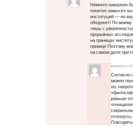
Немного наверное б
понятен замысел вы
институций — но вед
обеднеет! По моему
лишь с уверенностью
прорывных исследов
на границах институ
пример! Поэтому мой
на самом деле при п
esaulov
on Но
Согласно л
можно пон
но, напрот
«философи
раньше от
«очищали» 
сакральны
отношусь,
Повторять