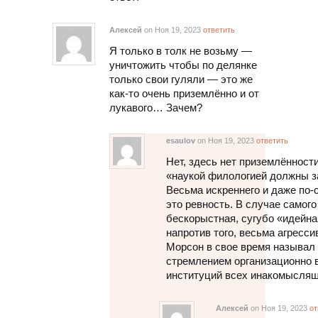
Алексей
on Ноя 19, 2023
ответить
Я только в толк не возьму —
уничтожить чтобы по делянке
только свои гуляли — это же
как-то очень приземлённо и от
лукавого… Зачем?
esaulov
on Ноя 19, 2023
ответить
Нет, здесь нет приземлённости
«наукой филологией должны з
Весьма искреннего и даже по-
это ревность. В случае самог
бескорыстная, сугубо «идейная
напротив того, весьма агресси
Морсон в свое время называл
стремлением организационно 
институций всех инакомыслящ
Алексей
on Ноя 19, 2023
от