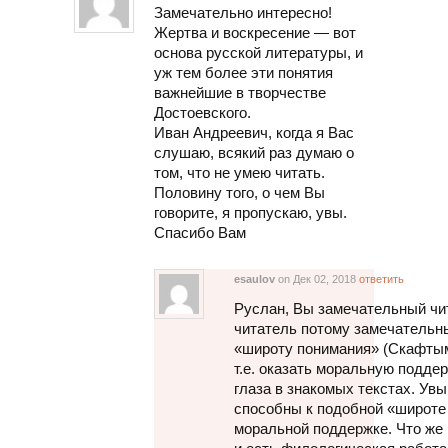
Замечательно интересно!
Жертва и воскресение — вот
основа русской литературы, и
уж тем более эти понятия
важнейшие в творчестве
Достоевского.
Иван Андреевич, когда я Вас
слушаю, всякий раз думаю о
том, что не умею читать.
Половину того, о чем Вы
говорите, я пропускаю, увы.
Спасибо Вам
esaulov
on Дек 02, 2018
ответить
Руслан, Вы замечательный чит
читатель потому замечательны
«широту понимания» (Скафтымо
т.е. оказать моральную поддер
глаза в знакомых текстах. Увы
способны к подобной «широте 
моральной поддержке. Что же 