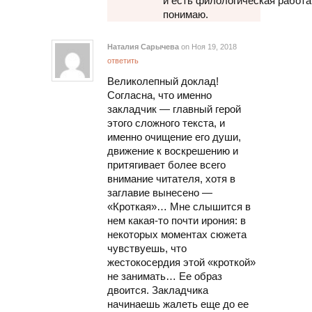
и есть филологическая работа.
понимаю.
Наталия Сарычева
on Ноя 19, 2018
ответить
Великолепный доклад!
Согласна, что именно
закладчик — главный герой
этого сложного текста, и
именно очищение его души,
движение к воскрешению и
притягивает более всего
внимание читателя, хотя в
заглавие вынесено —
«Кроткая»… Мне слышится в
нем какая-то почти ирония: в
некоторых моментах сюжета
чувствуешь, что
жестокосердия этой «кроткой»
не занимать… Ее образ
двоится. Закладчика
начинаешь жалеть еще до ее