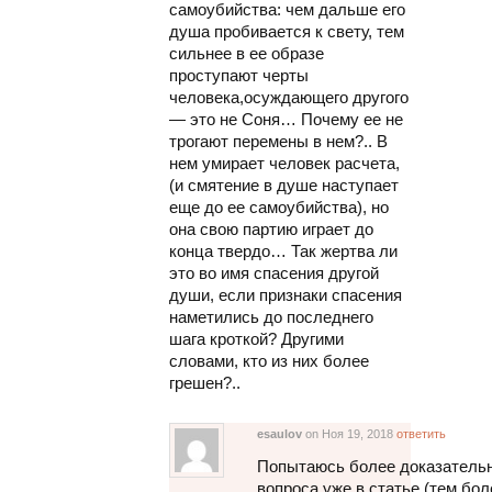
самоубийства: чем дальше его
душа пробивается к свету, тем
сильнее в ее образе
проступают черты
человека,осуждающего другого
— это не Соня… Почему ее не
трогают перемены в нем?.. В
нем умирает человек расчета,
(и смятение в душе наступает
еще до ее самоубийства), но
она свою партию играет до
конца твердо… Так жертва ли
это во имя спасения другой
души, если признаки спасения
наметились до последнего
шага кроткой? Другими
словами, кто из них более
грешен?..
esaulov
on Ноя 19, 2018
ответить
Попытаюсь более доказательн
вопроса уже в статье (тем бол