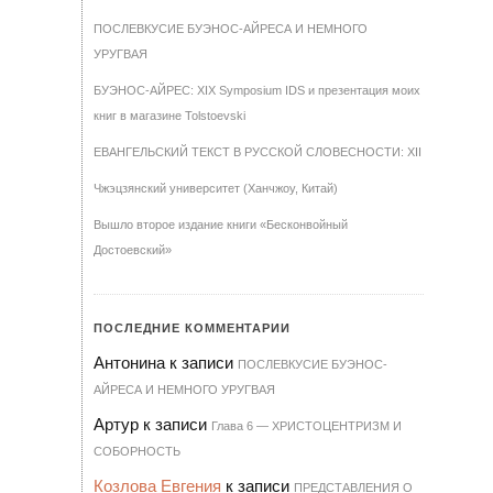
ПОСЛЕВКУСИЕ БУЭНОС-АЙРЕСА И НЕМНОГО
УРУГВАЯ
БУЭНОС-АЙРЕС: XIX Symposium IDS и презентация моих
книг в магазине Tolstoevski
ЕВАНГЕЛЬСКИЙ ТЕКСТ В РУССКОЙ СЛОВЕСНОСТИ: XII
Чжэцзянский университет (Ханчжоу, Китай)
Вышло второе издание книги «Бесконвойный
Достоевский»
ПОСЛЕДНИЕ КОММЕНТАРИИ
Антонина
к записи
ПОСЛЕВКУСИЕ БУЭНОС-
АЙРЕСА И НЕМНОГО УРУГВАЯ
Артур
к записи
Гла­ва 6 — ХРИ­С­ТО­ЦЕН­Т­РИЗМ И
СО­БОР­НОСТЬ
Козлова Евгения
к записи
ПРЕДСТАВЛЕНИЯ О