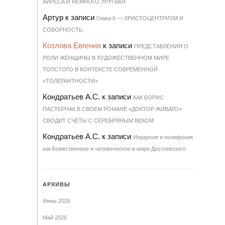
АЙРЕСА И НЕМНОГО УРУГВАЯ
Артур
к записи
Гла­ва 6 — ХРИ­С­ТО­ЦЕН­Т­РИЗМ И
СО­БОР­НОСТЬ
Козлова Евгения
к записи
ПРЕДСТАВЛЕНИЯ О
РОЛИ ЖЕНЩИНЫ В ХУДОЖЕСТВЕННОМ МИРЕ
ТОЛСТОГО В КОНТЕКСТЕ СОВРЕМЕННОЙ
«ТОЛЕРАНТНОСТИ»
Кондратьев А.С.
к записи
КАК БОРИС
ПАСТЕРНАК В СВОЕМ РОМАНЕ «ДОКТОР ЖИВАГО»
СВОДИТ СЧЁТЫ С СЕРЕБРЯНЫМ ВЕКОМ
Кондратьев А.С.
к записи
Иерархия и полифония
как Божественное и человеческое в мире Достоевского
АРХИВЫ
Июнь 2026
Май 2026