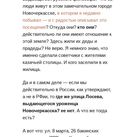
люди живут в этом замечательном городе
Новочеркасске,
в котором я недавно
побывал — и с радостью описывал это
посещение
? Откуда они?
кто они
?
действительно ли они имеют отношение к
этой земле? Здесь жили их деды и
прадеды? Не верю. Я немного знаю, что
именно сделали советчики с жителями
казачьей столицы. И кого заселили в их
жилища.
Да и в самом деле — если мы
действительно в России, как утверждают,
а не в РФии, то
где же улица Лосева,
выдающегося уроженца
Новочеркасска? ее нет
. А что же тогда
есть?
А вот что: ул. 8 марта, 26 бакинских