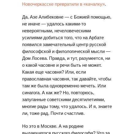
Новочеркасске превратили в «качалку»
.
Да, Азе Алибековне — с Божией помощью,
не иначе — удалось какими-то
невероятными, нечеловеческими
усилиями добиться того, что на Арбате
появился замечательный центр русской
философской и филологической мысли —
Дом Лосева. Правда, и тут, разумеется, ни
о какой часовне и речи быть не может.
Какая еще часовня? Или, если
православная часовня, так давайте, чтобы
там же была одновременно мечеть. Или
синагога. А как же? Но, повторюсь,
запуганные советскими десятилетиями,
многие рады тому, что удалось. И я, знаете
ли, тоже рад. Почти счастлив.
Но это в Москве. А на родине
выдающегося русского философа? Что за