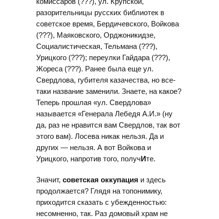
комиссаров (???), ул. Крупской,
разорительницы русских библиотек в
советское время, Бердичевского, Войкова
(???), Маяковского, Орджоникидзе,
Социалистическая, Тельмана (???),
Урицкого (???); переулки Гайдара (???),
Жореса (???). Ранее была еще ул.
Свердлова, губителя казачества, но все-
таки название заменили. Знаете, на какое?
Теперь прошлая «ул. Свердлова»
называется «Генерала Лебедя А.И.» (ну
да, раз не нравится вам Свердлов, так вот
этого вам). Лосева никак нельзя. Да и
других — нельзя. А вот Войкова и
Урицкого, напротив того, получ
И
те.
Значит,
советская оккупация
и здесь
продолжается? Глядя на топонимику,
приходится сказать с убежденностью:
несомненно, так. Раз домовый храм не