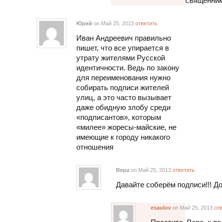
священник
Юрий
on Май 25, 2013
ответить
Иван Андреевич правильно
пишет, что все упирается в
утрату жителями Русской
идентичности. Ведь по закону
для переименования нужно
собирать подписи жителей
улиц, а это часто вызывает
даже обидную злобу среди
«подписантов», которым
«милее» жоресы-майские, не
имеющие к городу никакого
отношения
Вера
on Май 25, 2013
ответить
Давайте соберём подписи!!! До
esaulov
on Май 25, 2013
от