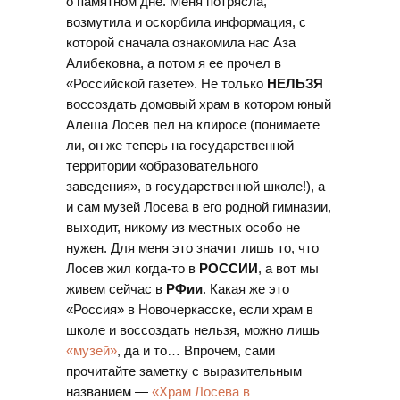
о памятном дне. Меня потрясла,
возмутила и оскорбила информация, с
которой сначала ознакомила нас Аза
Алибековна, а потом я ее прочел в
«Российской газете». Не только
НЕЛЬЗЯ
воссоздать домовый храм в котором юный
Алеша Лосев пел на клиросе (понимаете
ли, он же теперь на государственной
территории «образовательного
заведения», в государственной школе!), а
и сам музей Лосева в его родной гимназии,
выходит, никому из местных особо не
нужен. Для меня это значит лишь то, что
Лосев жил когда-то в
РОССИИ
, а вот мы
живем сейчас в
РФии
. Какая же это
«Россия» в Новочеркасске, если храм в
школе и воссоздать нельзя, можно лишь
«музей»
, да и то… Впрочем, сами
прочитайте заметку с выразительным
названием —
«Храм Лосева в