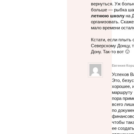
вернуться. Уж больн
больше — рыбка шам
летнюю школу
на Д
организовать. Скаже
мало времени остал
Кстати, если плыть 
Северскому Донцу, 
Дону. Так-то вот 🙂
Евгения Кор
Успехов В
Это, безус
хорошее, 
маршруту 
пора прим
всего лиш
по докумен
финансово
чтобы така
ее создат