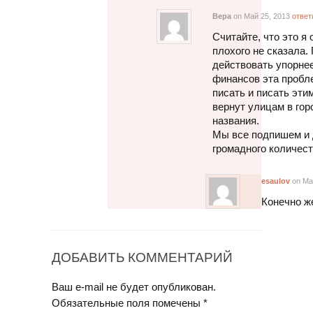
Вера
on Май 25, 2013
ответ
Считайте, что это я
плохого не сказала.
действовать упорнее
финансов эта пробле
писать и писать эти
вернут улицам в г
названия.
Мы все подпишем и 
громадного количест
esaulov
on Ма
Конечно же
ДОБАВИТЬ КОММЕНТАРИЙ
Ваш e-mail не будет опубликован.
Обязательные поля помечены
*