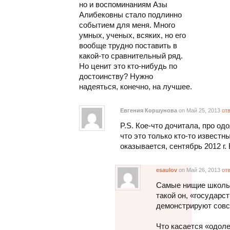
но и воспоминаниям Азы
Алибековны стало подлинно
событием для меня. Много
умных, ученых, всяких, но его
вообще трудно поставить в
какой-то сравнительный ряд.
Но ценит это кто-нибудь по
достоинству? Нужно
надеяться, конечно, на лучшее.
Евгения Коршунова
on Май 25, 2013
от
P.S. Кое-что дочитала, про о
что это только кто-то извест
оказывается, сентябрь 2012 г
esaulov
on Май 26, 2013
от
Самые нищие школы
такой он, «государс
демонстрируют совс
Что касается «одоле