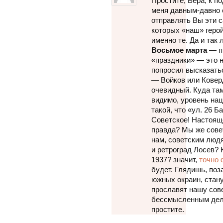
Простите, Вера, к п
меня давным-давно 
отправлять Вы эти с
которых «наш» геро
именно те. Да и так
Восьмое марта
— пр
«праздники» — это 
попросил высказать
— Войков или Ковер
очевидный. Куда там
видимо, уровень на
такой, что «ул. 26 
Советское! Настоящ
правда? Мы же сове
нам, советским людя
и ретроград Лосев? К
1937? значит,
точно 
будет. Глядишь, по
южных окраин, стан
прославят нашу сов
бессмысленным дело
простите.