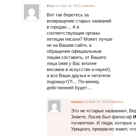
Вера
on Май 25, 2013
ответить
Вот так беретесь за
возвращение старых названий
в городах… А в
соответствующие органы
петиции писали? Может лучше
не на Вашем сайте, а
обращения официальным
лицам составить, от Вашего
лица (имя у Вас вполне
весомое в искусстве и науке!),
а все Ваши друзья и читатели
подпишут)?!… По-моему,
действенней будет…
esaulov
on Май 25, 2013
ответить
Это не «старые названия», Ве
Знаете, Лосев был философ
«этикетка». И люди, которые 
Урицкого, прекрасно знают, чт