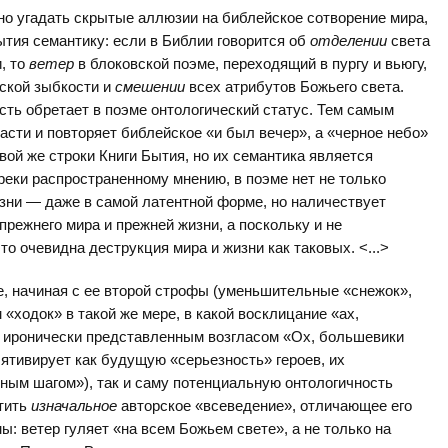
о угадать скрытые аллюзии на библейское сотворение мира,
ытия семантику: если в Библии говорится об
отделении
света
и, то
ветер
в блоковской поэме, переходящий в пургу и вьюгу,
нской зыбкости и
смешении
всех атрибутов Божьего света.
сть обретает в поэме онтологический статус. Тем самым
асти и повторяет библейское «и был вечер», а «черное небо»
вой же строки Книги Бытия, но их семантика является
реки распространенному мнению, в поэме нет не только
изни — даже в самой латентной форме, но наличествует
прежнего мира и прежней жизни, а поскольку и не
то очевидна деструкция мира и жизни как таковых. <...>
, начиная с ее второй строфы (уменьшительные «снежок»,
«ходок» в такой же мере, в какой восклицание «ах,
е иронически представленным возгласом «Ох, большевики
елятивирует как будущую «серьезность» героев, их
ным шагом»), так и саму потенциальную онтологичность
тить
изначальное
авторское «всеведение», отличающее его
мы: ветер гуляет «на всем Божьем свете», а не только на