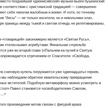
 вместо позднейшей «дионисийской» музыки вьюги пушкинский
в соответствии с христианской традицией — совершенно
яют себя «визгом жалобным и воем». И хотя, по точному
ие “бесы” — не только носители, но и невольники зла»,
ире границы между тьмой и светом отнюдь не релятивированы.
в-«товарищей» закономерно является «Святая Русь»,
ми «телесными» атрибутами. Финальная
стрельба
ется уже во второй главе («Пальнем-ка пулей в Святую
 сопровождается отречением от Спасителя: «Свобода,
ю снеговую купель погружаются уже «двенадцать» героев,
м мы наблюдаем обратное евангельскому превращение
нных мстителей. Подобную метаморфозу можно усмотреть в
постол» Павел становится «освободителем» Савлом,
 <…>
того произведения мотив связан с фигурой
врага