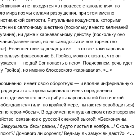
ой жизни» и не находятся «в процессе становления», но
го мира поэмы силами разрушения, при этом именно
истианской святости. Ритуальные кощунства, которыми
сти ни к святочному шествию (поскольку вместо величаний
угание), ни даже к карнавальному действу (поскольку оно
чания/развенчания, но не самодостаточное торжество
а»). Если шествие «двенадцати» — это все-таки карнавал
используя фразеологию Б. Гройса, можно сказать, что он,
жасен — не дай Бог попасть в него». Подчеркнем, речь идет
у Гройса), но именно блоковского «карнавала». <...>
несомненно, имеет свою оборотную — и вполне инфернальную
традиции эта сторона карнавала очень определенно
ого, где имеются все атрибуты карнавальной бахтинской
вобождаются» (или, по крайней мере, пытаются освободиться)
енно герои-«бесы». В одноименном пушкинском стихотворении
йство, связанное с русской снежной вьюгой: «Бесконечны,
/
Закружились бесы разны
, / будто листья в ноябре…/ Сколько
но поют?/ Домового ли хоронят,/ Ведьму ль замуж выдают?». <…