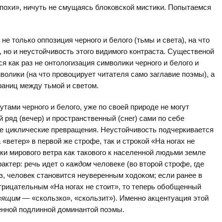
похи», ничуть не смущаясь блоковской мистики. Попытаемся
е только оппозиция черного и белого (тьмы и света), на что
но и неустойчивость этого видимого контраста. Существеной
 как раз не онтологизация символики черного и белого и
олики (на что провоцирует читателя само заглавие поэмы), а
раниц между тьмой и светом.
утами черного и белого, уже по своей природе не могут
 ряд (вечер) и пространственный (снег) сами по себе
е циклические превращения. Неустойчивость подчеркивается
«ветер» в первой же строфе, так и строкой «На ногах не
ки мирового ветра как такового к населенной людьми земле
актер: речь идет о
каждом
человеке (во второй строфе, где
з, человек становится неуверенным ходоком; если ранее в
трицательным «На ногах не стоит», то теперь обобщенный
зящим
— «скользко», «скользит»). Именно акцентуация этой
венной подлинной доминантой поэмы.