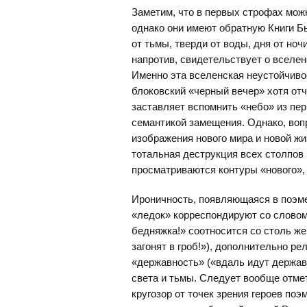
Заметим, что в первых строфах можн
однако они имеют обратную Книги Б
от тьмы, тверди от воды, дня от ноч
напротив, свидетельствует о вселе
Именно эта вселенская неустойчиво
блоковский «черный вечер» хотя отч
заставляет вспомнить «небо» из пер
семантикой замещения. Однако, воп
изображения нового мира и новой ж
тотальная деструкция всех столпов 
просматриваются контуры «нового», 
Ироничность, появляющаяся в поэме
«ледок» корреспондируют со словом 
бедняжка!» соотносится со столь ж
загонят в гроб!»), дополнительно р
«державность» («вдаль идут держав
света и тьмы. Следует вообще отме
кругозор от точек зрения героев поэ