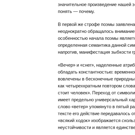
значительное произведение нашей э
понять — почему.
В первой же строфе поэмы заявлена н
неоднократно обращалось внимание, 
особенностью начала поэмы является
определенная семантика данной симв
напротив, манифестация зыбкости г
«Вечер» и «снег», наделенные атриб
обладать константностью: временной
вовлечены в бесконечные природны
как четырехкратным повтором слова 
стоит человек». Переход от символи
имеет предельно универсальный хар
слово «ветер» упомянуто в пятый ра
тексте его действие передавалось о
«всякий ходок» изображается
сколь
неустойчивости и является единст