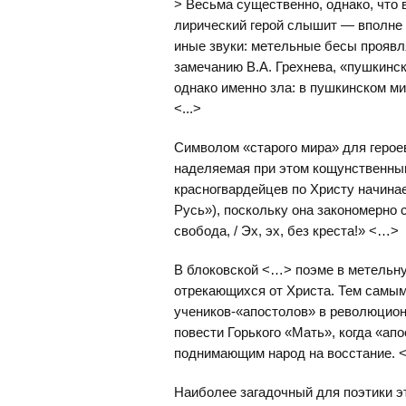
> Весьма существенно, однако, что
лирический герой слышит — вполне 
иные звуки: метельные бесы проявл
замечанию В.А. Грехнева, «пушкинск
однако именно зла: в пушкинском м
<...>
Символом «старого мира» для герое
наделяемая при этом кощунственны
красногвардейцев по Христу начина
Русь»), поскольку она закономерно
свобода, / Эх, эх, без креста!» <…>
В блоковской <…> поэме в метельну
отрекающихся от Христа. Тем самы
учеников-«апостолов» в революцио
повести Горького «Мать», когда «а
поднимающим народ на восстание.
Наиболее загадочный для поэтики э