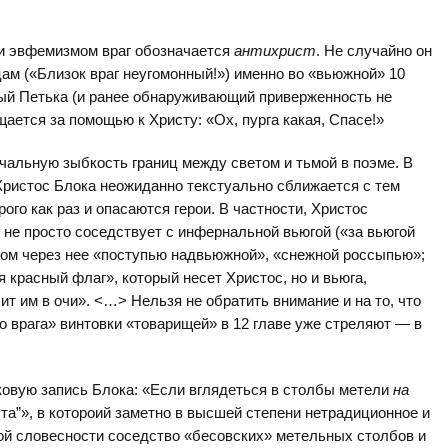
ии эвфемизмом враг обозначается
антихрист
. Не случайно он
цам («Близок враг неугомонный!») именно во «вьюжной» 10
ый Петька (и ранее обнаруживающий приверженность не
щается за помощью к Христу: «Ох, пурга какая, Спасе!»
альную зыбкость границ между светом и тьмой в поэме. В
 Христос Блока неожиданно текстуально сближается с тем
ого как раз и опасаются герои. В частности, Христос
н не просто соседствует с инфернальной вьюгой («за вьюгой
ом через нее «поступью надвьюжной», «снежной россыпью»;
я красный флаг», который несет Христос, но и вьюга,
ит им в очи». <…> Нельзя не обратить внимание и на то, что
о врага» винтовки «товарищей» в 12 главе уже стреляют — в
ковую запись Блока: «Если вглядеться в столбы метели
на
ста”», в котороий заметно в высшей степени нетрадиционное и
й словесности соседство «бесовских» метельных столбов и