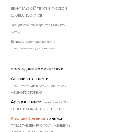
ЕВАНГЕЛЬСКИЙ ТЕКСТ В РУССКОЙ
СЛОВЕСНОСТИ: XII
Чжэцзянский университет (Ханчжоу,
Китай)
Вышло второе издание книги
«Бесконвойный Достоевский»
ПОСЛЕДНИЕ КОММЕНТАРИИ
Антонина
к записи
ПОСЛЕВКУСИЕ БУЭНОС-АЙРЕСА И
НЕМНОГО УРУГВАЯ
Артур
к записи
Гла­ва 6 — ХРИ­С­
ТО­ЦЕН­Т­РИЗМ И СО­БОР­НОСТЬ
Козлова Евгения
к записи
ПРЕДСТАВЛЕНИЯ О РОЛИ ЖЕНЩИНЫ