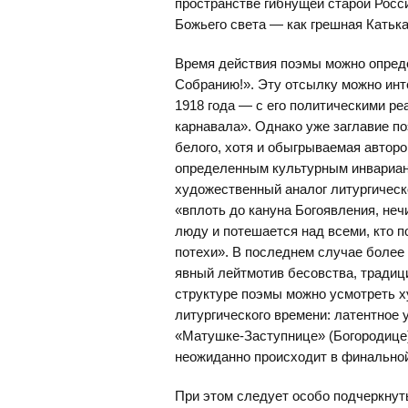
пространстве гибнущей старой Росс
Божьего света — как грешная Катьк
Время действия поэмы можно опред
Собранию!». Эту отсылку можно инте
1918 года — с его политическими реа
карнавала». Однако уже заглавие по
белого, хотя и обыгрываемая авторо
определенным культурным инвариан
художественный аналог литургическо
«вплоть до кануна Богоявления, не
люду и потешается над всеми, кто п
потехи». В последнем случае более я
явный лейтмотив бесовства, традици
структуре поэмы можно усмотреть х
литургического времени: латентное 
«Матушке-Заступнице» (Богородице)
неожиданно происходит в финальной
При этом следует особо подчеркну