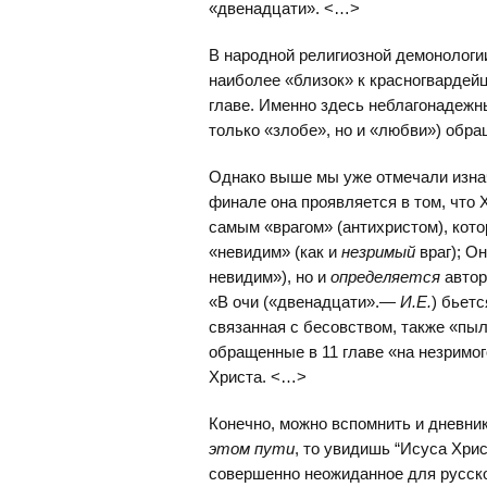
«двенадцати». <…>
В народной религиозной демонолог
наиболее «близок» к красногвардей
главе. Именно здесь неблагонадежн
только «злобе», но и «любви») обра
Однако выше мы уже отмечали изнач
финале она проявляется в том, что
самым «врагом» (антихристом), котор
«невидим» (как и
незримый
враг); О
невидим»), но и
определяется
автор
«В очи («двенадцати».—
И.Е.
) бьетс
связанная с бесовством, также «пыл
обращенные в 11 главе «на незримог
Христа. <…>
Конечно, можно вспомнить и дневни
этом пути
, то увидишь “Исуса Хри
совершенно неожиданное для русско