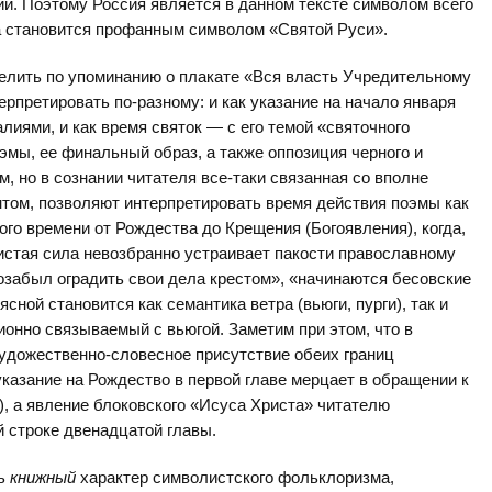
ии. Поэтому Россия является в данном тексте символом всего
а становится профанным символом «Святой Руси».
елить по упоминанию о плакате «Вся власть Учредительному
рпретировать по-разному: и как указание на начало января
лиями, и как время святок — с его темой «святочного
эмы, ее финальный образ, а также оппозиция черного и
м, но в сознании читателя все-таки связанная со вполне
том, позволяют интерпретировать время действия поэмы как
го времени от Рождества до Крещения (Богоявления), когда,
чистая сила невозбранно устраивает пакости православному
озабыл оградить свои дела крестом», «начинаются бесовские
сной становится как семантика ветра (вьюги, пурги), так и
онно связываемый с вьюгой. Заметим при этом, что в
удожественно-словесное присутствие обеих границ
указание на Рождество в первой главе мерцает в обращении к
, а явление блоковского «Исуса Христа» читателю
 строке двенадцатой главы.
ть
книжный
характер символистского фольклоризма,