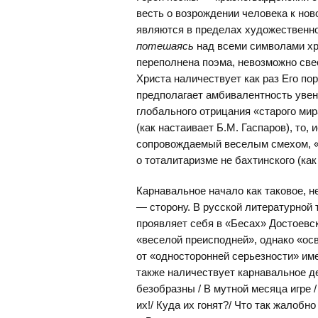
весть о возрождении человека к нов
являются в пределах художественно
потешаясь
над всеми символами хр
переполнена поэма, невозможно све
Христа наличествует как раз Его пор
предполагает амбивалентность увен
глобального отрицания «старого мир
(как настаивает Б.М. Гаспаров), то, 
сопровождаемый веселым смехом, «у
о тоталитаризме не бахтинского (как 
Карнавальное начало как таковое, 
— сторону. В русской литературной 
проявляет себя в «Бесах» Достоевск
«веселой преисподней», однако «ос
от «односторонней серьезности» им
также наличествует карнавальное де
безобразны / В мутной месяца игре 
их!/ Куда их гонят?/ Что так жалоб