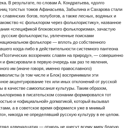
ка. В результате, по словам А. Кондратьева, «долго
ниц толстых томов Афанасьева, Забылина и Сахарова стали
 славянских богов, полубогов, а также лесных, водяных и
акомство «с фольклором через фольклористику», названное
дания «спецификой блоковского фольклоризма», зачастую
: русские фольклористы, увлеченные поисками
 национальном фольклоре — вплоть до собственного
шего когда-либо в действительности системного пантеона
х «Поэтических воззрениях славян на природу», — совершенно
 и фиксировали в первую очередь как раз те явления,
ного им (иначе говоря, именно православного)
мволисты (в том числе и Блок) воспринимали эти
чное акцентуирование тех или иных отклонений от русской
бы в качестве
самоописания
культуры. Таким образом,
льклоризма в писательском сознании формировался тот
ностью и «официальной» догматикой, который вызывал
тами, а в советское время оформился уже в мнимый
го», никогда не определявший русскую культуру в ее целом.
тряд «двенадцати» — отнюдь не «несут всему миру благую