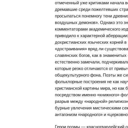
отмеченный уже критиками начала ве
дремавшие среди пожелтевших стра
просыпаться понемногу тени древних
воздушных демонов». Однако это зн
комментаторами академического из
приводило к характерной аберрации
дохристианских языческих корней в
«достраивания» вряд ли существовав
славянских богов, как в знамениты
естественно замечали, подчеркивали
которые резко отличаются от привыч
общекультурного фона. Поэты же си
фольклорные построения не как нау
христианской картины мира, но как 
посредством именно «книжного» фо
разрыв между «народной» религиоз
бурные увлечения мистическими сек
антагонизм «народного» и «церковно
Герои поэмы — красногвардейский о