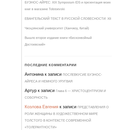
БУЭНОС-АЙРЕС: XIX Symposium IDS и презентация моих
книг в магазине Tolstoevski
ЕВАНГЕЛЬСКИЙ ТЕКСТ В РУССКОЙ СЛОВЕСНОСТИ: XII
Чжэцзянский университет (Ханчжоу, Китай)
Вышло второе издание книги «Бесконвойный
Достоевский»
ПОСЛЕДНИЕ КОММЕНТАРИИ
Антонина
к записи
ПОСЛЕВКУСИЕ БУЭНОС-
АЙРЕСА И НЕМНОГО УРУГВАЯ
Артур
к записи
Гла­ва 6 — ХРИ­С­ТО­ЦЕН­Т­РИЗМ И
СО­БОР­НОСТЬ
Козлова Евгения
к записи
ПРЕДСТАВЛЕНИЯ О
РОЛИ ЖЕНЩИНЫ В ХУДОЖЕСТВЕННОМ МИРЕ
ТОЛСТОГО В КОНТЕКСТЕ СОВРЕМЕННОЙ
«ТОЛЕРАНТНОСТИ»