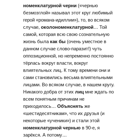
номенклатурной черни
(«чернью
безмозглой» называл этот круг любимый
герой «романа-идиллии»), то, во всяком
случае,
околономенклатурной
… Той
самой, которая всю свою сознательную
жизнь была
как бы
(очень уместное в
данном случае слово-паразит!) чуть
оппозиционной, но непременно постоянно
тёрлась вокруг власти, вокруг
влиятельных лиц. К тому времени они и
сами становились весьма влиятельными
лицами. Во всяком случае, в нашем кругу.
Никакого добра от этих
лиц
мне ждать по
всем понятным причинам не
приходилось…
Объяснять
же
«шестидесятникам», что их друзья (и
некоторые «ученики») и стали этой
номенклатурной чернью
в 90-е, я
зарёкся. А потому…