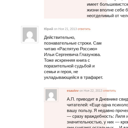
имеет большевистски
жизни вполне себе б
неотделимый от чел
Юрий
on Ноя 21, 2013
ответить
Действительно,
познавательные строки. Сам
читаю «Распятую Россию»
Ильи Сергеевича Глазунова.
Тоже искренняя книга с
поразительной судьбой и
семьи и героя, не
укладывающейся в трафарет.
esaulov
on Ноя 22, 2013
ответить
А.П. приводит в Дневнике сви
читателей: «Еще одна психоло
вашу пользу. Я недавно проче
— сразу враждебность: Лиля и
значительностью, у них — кр
они считают остальных… И вас