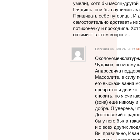
умели), хотя бы месяц-другой
Глядишь, они бы научились зат
Пришивать себе пуговицы. И 
самостоятельно доставать из 
потихонечку и проходила. Хот
оптимист в этом вопросе…
Евгения
on Ноя 24, 2013
от
Околономенклатурная
Чудаков, по-моему к
Андреевича поддерж
Массолите, в силу п
его высказывания м
превратно и двояко.
спорить, но я считаю
(зона) ещё никому и
добра. Я уверена, чт
Достоевский с радос
бы у него была така
и о всех других люд
Вы правильно, Иван 
говорить, причём и