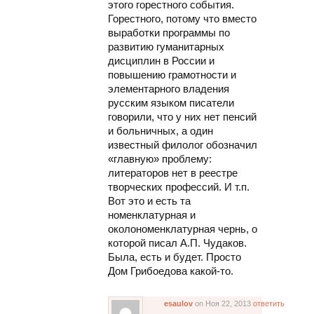
этого горестного события.
Горестного, потому что вместо
выработки программы по
развитию гуманитарных
дисциплин в России и
повышению грамотности и
элементарного владения
русским языком писатели
говорили, что у них нет пенсий
и больничных, а один
известный филолог обозначил
«главную» проблему:
литераторов нет в реестре
творческих профессий. И т.п.
Вот это и есть та
номенклатурная и
околономенклатурная чернь, о
которой писал А.П. Чудаков.
Была, есть и будет. Просто
Дом Грибоедова какой-то.
esaulov
on Ноя 22, 2013
ответить