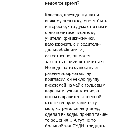
недолгое время?
Конечно, президенту, как и
всякому человеку, может быть
интересно, что думают о нем и
о его политике писатели,
учителя, физики-химики,
вагоновожатые и водители-
дальнобойщики. И,
естественно, он может
захотеть с ними встретиться…
Но ведь на то существуют
разные «форматы»: ну
пригласил он некую группу
писателей на чай с грушевым
вареньем, узнал мнение, а
потом в правительственной
газете тиснули заметочку —
мол, встретился нацлидер,
сделал выводы, принял такие-
то решения… А тут не то:
большой зал РУДН, тридцать