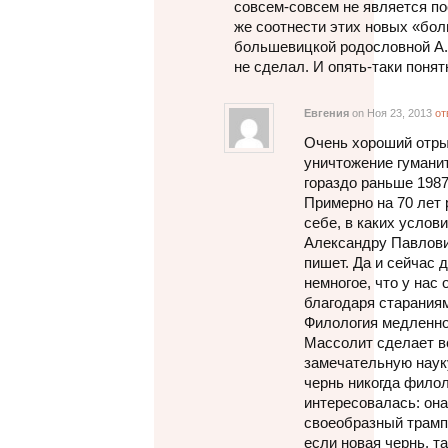
совсем-совсем не является по
же соотнести этих новых «бол
большевицкой родословной А.П.
не сделал. И опять-таки пон
Евгения
on Ноя 23, 2013
от
Очень хороший отрыв
уничтожение гумани
гораздо раньше 1987
Примерно на 70 лет
себе, в каких услов
Александру Павлович
пишет. Да и сейчас 
немногое, что у нас
благодаря старания
Филология медленно,
Массолит сделает в
замечательную наук
чернь никогда филол
интересовалась: она
своеобразный трамп
если новая чернь, т