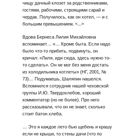
чищу дачный клозет за родственниками,
гостями, рабочими, строящими сарай и
чердак. Получилось, как он хотел, — и с
большим превышением. <...>
Вдова Бернеса Лилия Михайловна
вcпоминает… «… Кроме быта. Если надо
было что-то прибить, подвинуть, он
кричал: «Лиля, иди сюда, здесь нужно то-
то сделать». Он не мог без меня достать
из холодильника котлеты» (НГ, 2001, №
73)… Подумаешь, Шаляпин нашелся.
Вспомнился сотрудник нашей чеховской
группы И.Ю. Твердохлебов, хороший
комментатор (но не более). Про него
рассказывали, что он не знает, сколько
стоит батон хлеба.
… Это я каждое лето бью щебень и крашу
если не крыши, то стены дачи (что по