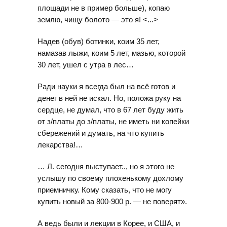
площади не в пример больше), копаю
землю, чищу болото — это я! <...>
Надев (обув) ботинки, коим 35 лет,
намазав лыжи, коим 5 лет, мазью, которой
30 лет, ушел с утра в лес…
Ради науки я всегда был на всё готов и
денег в ней не искал. Но, положа руку на
сердце, не думал, что в 67 лет буду жить
от з/платы до з/платы, не иметь ни копейки
сбережений и думать, на что купить
лекарства!…
… Л. сегодня выступает.., но я этого не
услышу по своему плохенькому дохлому
приемничку. Кому сказать, что не могу
купить новый за 800-900 р. — не поверят».
А ведь были и лекции в Корее, и США, и