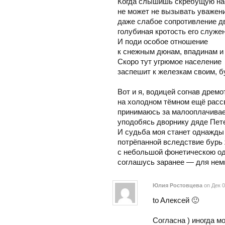
Когда слышишь скребущую нас
не может не вызывать уважен
даже слабое сопротивление дв
голубиная кротость его служен
И поди особое отношение
к снежным дюнам, впадинам и
Скоро тут угрюмое население
заспешит к железкам своим, 
Вот и я, водицей согнав дремот
на холодном тёмном ещё расс
принимаюсь за малооплачивае
уподобясь дворнику дяде Пет
И судьба моя станет однажды
потрёпанной вследствие бурь 
с небольшой фонетическою о
соглашусь заранее — для нем
Юлия Ростовцева
on Дек 0
to Aлексей 🙂
Согласна ) иногда м