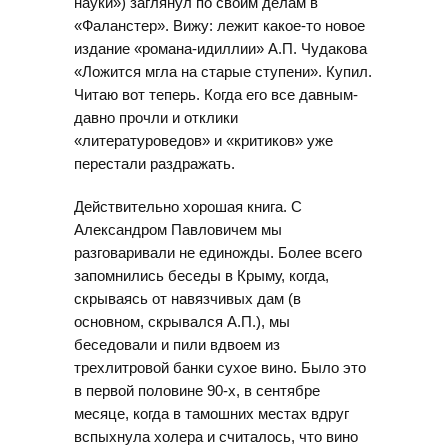
науки») заглянул по своим делам в
«Фаланстер». Вижу: лежит какое-то новое
издание «романа-идиллии» А.П. Чудакова
«Ложится мгла на старые ступени». Купил.
Читаю вот теперь. Когда его все давным-
давно прочли и отклики
«литературоведов» и «критиков» уже
перестали раздражать.
Действительно хорошая книга. С
Александром Павловичем мы
разговаривали не единожды. Более всего
запомнились беседы в Крыму, когда,
скрываясь от навязчивых дам (в
основном, скрывался А.П.), мы
беседовали и пили вдвоем из
трехлитровой банки сухое вино. Было это
в первой половине 90-х, в сентябре
месяце, когда в тамошних местах вдруг
вспыхнула холера и считалось, что вино