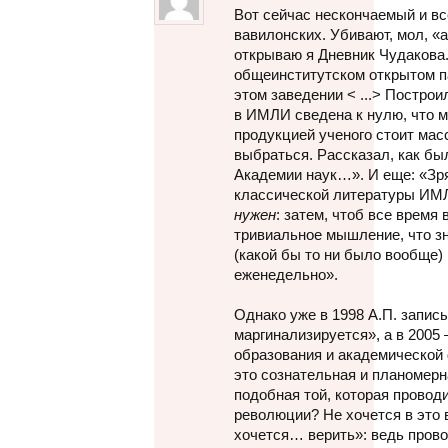
Вот сейчас нескончаемый и в
вавилонских. Убивают, мол, «
открываю я Дневник Чудакова.
общеинститутском открытом п
этом заведении < ...> Построи
в ИМЛИ сведена к нулю, что 
продукцией ученого стоит мас
выбраться. Рассказал, как бы
Академии наук…». И еще: «Зря
классической литературы ИМЛ
нужен
: затем, чтоб все время 
тривиальное мышление, что з
(какой бы то ни было вообще)
еженедельно».
Однако уже в 1998 А.П. запис
маргинализируется», а в 200
образования и академической
это сознательная и планомер
подобная той, которая прово
революции? Не хочется в это 
хочется… верить»: ведь прово