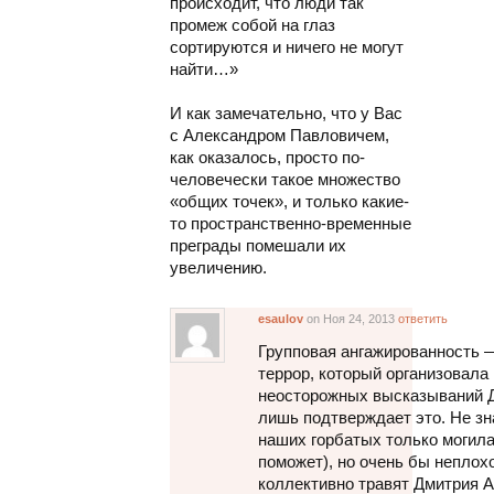
происходит, что люди так
промеж собой на глаз
сортируются и ничего не могут
найти…»
И как замечательно, что у Вас
с Александром Павловичем,
как оказалось, просто по-
человечески такое множество
«общих точек», и только какие-
то пространственно-временные
преграды помешали их
увеличению.
esaulov
on Ноя 24, 2013
ответить
Групповая ангажированность 
террор, который организовал
неосторожных высказываний Д
лишь подтверждает это. Не зна
наших горбатых только могила 
поможет), но очень бы неплох
коллективно травят Дмитрия А