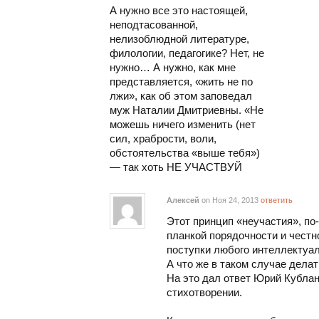
А нужно все это настоящей,
неподтасованной,
нелизоблюдной литературе,
филологии, педагогике? Нет, не
нужно… А нужно, как мне
представляется, «жить не по
лжи», как об этом заповедал
муж Наталии Дмитриевны. «Не
можешь ничего изменить (нет
сил, храбрости, воли,
обстоятельства «выше тебя»)
— так хоть НЕ УЧАСТВУЙ
Алексей
on Ноя 24, 2013
ответить
Этот принцип «неучастия», по
планкой порядочности и честн
поступки любого интеллектуал
А что же в таком случае дела
На это дал ответ Юрий Кубла
стихотворении.