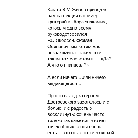
Как-то В.М.Живов приводил
нам на лекции в пример
критерий выбора знакомых,
которым одно время
руководствовался
Р.О.Якобсон. «Роман
Осипович, мы хотим Вас
познакомить с таким-то и
таким-то человеком.» — «Да?
А что он написал?»
А если ничего….или ничего
выдающегося…
Просто вслед за героем
Достоевского захотелось и с
болью, и с радостью
воскликнуть: «очень часто
только так кажется, что нет
точек общих, а они очень
есть… это от лености людской