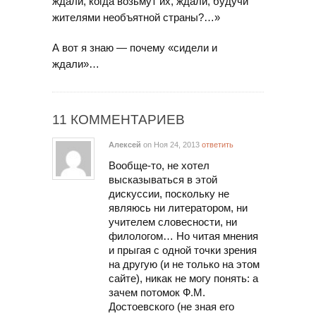
ждали, когда возьмут их, ждали, будучи
жителями необъятной страны?…»
А вот я знаю — почему «сидели и
ждали»…
11 КОММЕНТАРИЕВ
Алексей
on Ноя 24, 2013
ответить
Вообще-то, не хотел
высказываться в этой
дискуссии, поскольку не
являюсь ни литератором, ни
учителем словесности, ни
филологом… Но читая мнения
и прыгая с одной точки зрения
на другую (и не только на этом
сайте), никак не могу понять: а
зачем потомок Ф.М.
Достоевского (не зная его