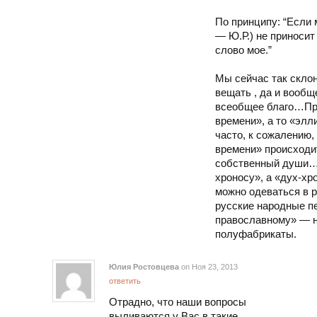
По принципу: “Если 
— Ю.Р.) не приносит
слово мое.”
Мы сейчас так склон
вещать , да и вообщ
всеобщее благо…При
времени», а то «элл
часто, к сожалению,
времени» происходи
собственный души…н
хроносу», а «дух-хр
можно одеваться в 
русские народные пе
православному» — но
полуфабрикаты.
Юлия Ростовцева
on Ноя 23, 2013
ответить
Отрадно, что наши вопросы
выливаются у Вас в такие