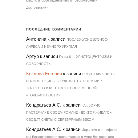
Вышло второе издание книги «Бесконвойный
Достоевский»
ПОСЛЕДНИЕ КОММЕНТАРИИ
Антонина
к записи
ПОСЛЕВКУСИЕ БУЭНОС-
АЙРЕСА И НЕМНОГО УРУГВАЯ
Артур
к записи
Гла­ва 6 — ХРИ­С­ТО­ЦЕН­Т­РИЗМ И
СО­БОР­НОСТЬ
Козлова Евгения
к записи
ПРЕДСТАВЛЕНИЯ О
РОЛИ ЖЕНЩИНЫ В ХУДОЖЕСТВЕННОМ МИРЕ
ТОЛСТОГО В КОНТЕКСТЕ СОВРЕМЕННОЙ
«ТОЛЕРАНТНОСТИ»
Кондратьев А.С.
к записи
КАК БОРИС
ПАСТЕРНАК В СВОЕМ РОМАНЕ «ДОКТОР ЖИВАГО»
СВОДИТ СЧЁТЫ С СЕРЕБРЯНЫМ ВЕКОМ
Кондратьев А.С.
к записи
Иерархия и полифония
как Божественное и человеческое в мире Достоевского