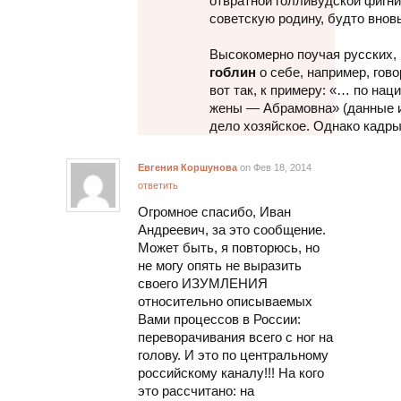
отвратной голливудской фигни
советскую родину, будто внов
Высокомерно поучая русских, 
гоблин
о себе, например, гово
вот так, к примеру: «… по нац
жены — Абрамовна» (данные 
дело хозяйское. Однако кадры
Евгения Коршунова
on Фев 18, 2014
ответить
Огромное спасибо, Иван
Андреевич, за это сообщение.
Может быть, я повторюсь, но
не могу опять не выразить
своего ИЗУМЛЕНИЯ
относительно описываемых
Вами процессов в России:
переворачивания всего с ног на
голову. И это по центральному
российскому каналу!!! На кого
это рассчитано: на