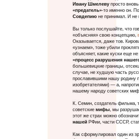
Ивану Шмелеву
просто вновь
«предатель»
-то именно он. П
Совдепию
не принимал. И не
Вы только послушайте, что го
«объясняя» свою концепцию,
в
Оказывается, даже тов. Кирова
«узнаем», тоже убили проклят
объясняет, какие куски еще н
«процесс разрушения нашего
большевицкие границы, отсек
случае, не худшую часть русс
прославившими нашу родину 
изобретателями) — а, напроти
нашему народу советских миф
К. Семин, создатель фильма, 
советские
мифы
, мы разруша
этот же страх можно обозначит
нашей
РФии, части СССР, ста
Как сформулировал один из зр