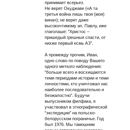
принимает всерьез.
Не верят Окуджаве («А та
третья война лишь твоя (моя)
вина»); не верят даже
высокочтимому ап. Павлу, иже
глаголаше: “Христос –
пришедый грешныя спасти, от
нихже первый есмь АЗ”.
А промежду прочим, Иван,
одно слово по поводу Вашего
одного меткого наблюдения:
“больше всего и восхищаются
теми периодами истории и теми
личностями, кто уничтожал нас
наиболее последовательно и
безжалостно”. Будучи
выпускником филфака, я
участвовал в этнографической
“экспедиции” на польско-
белорусском пограничье. Год
был 1976. Мы тамошним