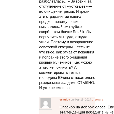
разболталась…» За грехи, за
отступление от «устойцев» —
во очищение грехов. И грехи
эти страданиями наших
предков-новомучеников
омывались. Чем глубже
скорбь, тем ближе Бог. Чтобы
вернулись мы туда, откуда
ушли. Поэтому и возвращение
советской скверны – есть не
что иное, как отказ от покаяния
и попрание этого очищения
кровью мучеников. Как можно
этого не понимать? А
комментировать тезисы
господина Юлина относительно
рождаемости… даже СТЫДНО.
И уже не смешно.
esaulov
on Фев 18, 2014
ответить
Cпасибо на добром слове, Евг
эта
тенденция победит в ныне