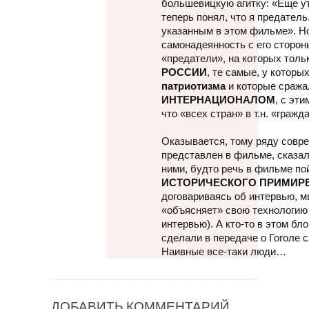
большевицкую агитку: «Еще ут
теперь понял, что я предатель
указанным в этом фильме». Но
самонадеянность с его сторон
«предатели», на которых толь
РОССИИ
, те самые, у котор
патриотизма
и которые сража
ИНТЕРНАЦИОНАЛОМ
, с эт
что «всех стран» в т.н. «гражд
Оказывается, тому ряду совр
представлен в фильме, сказал
ними, будто речь в фильме по
ИСТОРИЧЕСКОГО ПРИМИР
договариваясь об интервью, 
«объясняет» свою технологию
интервью). А кто-то в этом бл
сделали в передаче о Гоголе 
Наивные все-таки люди…
ДОБАВИТЬ КОММЕНТАРИЙ