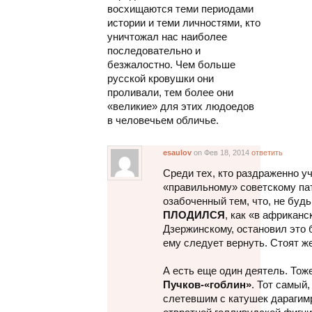
восхищаются теми периодами
истории и теми личностями, кто
уничтожал нас наиболее
последовательно и
безжалостно. Чем больше
русской кровушки они
проливали, тем более они
«великие» для этих людоедов
в человечьем обличье.
esaulov
on Фев 18, 2014
ответить
Cреди тех, кто раздраженно у
«правильному» советскому пат
озабоченный тем, что, не будь
ПЛОДИЛСЯ
, как «в африканс
Дзержинскому, остановил это 
ему следует вернуть. Стоят ж
А есть еще один деятель. Тож
Пучков-«гоблин»
. Тот самый
слетевшим с катушек дарагим