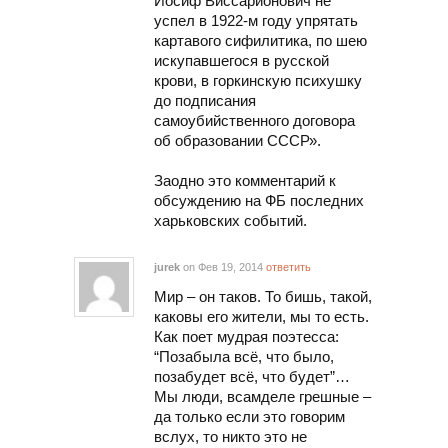
Иосиф Виссарионович не
успел в 1922-м году упрятать
картавого сифилитика, по шею
искупавшегося в русской
крови, в горкинскую психушку
до подписания
самоубийственного договора
об образовании СССР».
Заодно это комментарий к
обсуждению на ФБ последних
харьковских событий.
jurek
on Фев 19, 2014
ответить
Мир – он таков. То бишь, такой,
каковы его жители, мы то есть.
Как поет мудрая поэтесса:
“Позабыла всё, что было,
позабудет всё, что будет”…
Мы люди, всамделе грешные –
да только если это говорим
вслух, то никто это не