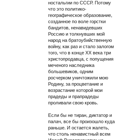
ностальгии по СССР. Потому
что это политико-
географическое образование,
созданное по воле горстки
бандитов, ненавидевших
Россию и толкнувших мой
народ на братоубийственную
войну, как раз и стало залогом
того, что в конце ХХ века три
христопродавца, с попущения
меченого наследника
большевиков, одним
росчерком уничтожили мою
Родину, за процветание и
возрастание которой мои
прадеды и прапрадеды
проливали свою кровь.
Если бы не тиран, диктатор и
палач, все бы произошло куда
раньше. И остается жалеть,
что столь ненавистный всем