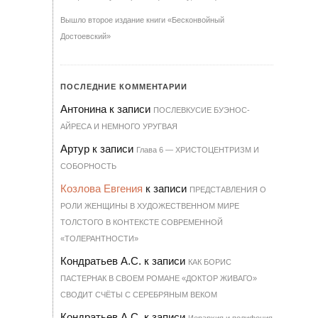
Вышло второе издание книги «Бесконвойный
Достоевский»
ПОСЛЕДНИЕ КОММЕНТАРИИ
Антонина
к записи
ПОСЛЕВКУСИЕ БУЭНОС-
АЙРЕСА И НЕМНОГО УРУГВАЯ
Артур
к записи
Гла­ва 6 — ХРИ­С­ТО­ЦЕН­Т­РИЗМ И
СО­БОР­НОСТЬ
Козлова Евгения
к записи
ПРЕДСТАВЛЕНИЯ О
РОЛИ ЖЕНЩИНЫ В ХУДОЖЕСТВЕННОМ МИРЕ
ТОЛСТОГО В КОНТЕКСТЕ СОВРЕМЕННОЙ
«ТОЛЕРАНТНОСТИ»
Кондратьев А.С.
к записи
КАК БОРИС
ПАСТЕРНАК В СВОЕМ РОМАНЕ «ДОКТОР ЖИВАГО»
СВОДИТ СЧЁТЫ С СЕРЕБРЯНЫМ ВЕКОМ
Кондратьев А.С.
к записи