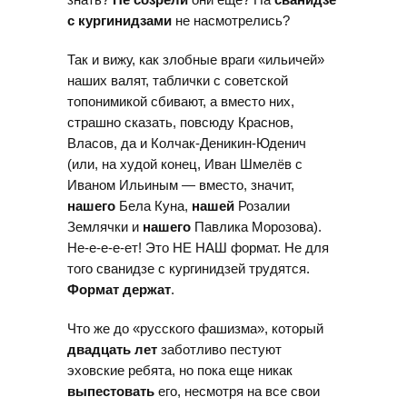
с кургинидзами
не насмотрелись?
Так и вижу, как злобные враги «ильичей»
наших валят, таблички с советской
топонимикой сбивают, а вместо них,
страшно сказать, повсюду Краснов,
Власов, да и Колчак-Деникин-Юденич
(или, на худой конец, Иван Шмелёв с
Иваном Ильиным — вместо, значит,
нашего
Бела Куна,
нашей
Розалии
Землячки и
нашего
Павлика Морозова).
Не-е-е-е-ет! Это НЕ НАШ формат. Не для
того сванидзе с кургинидзей трудятся.
Формат держат
.
Что же до «русского фашизма», который
двадцать лет
заботливо пестуют
эховские ребята, но пока еще никак
выпестовать
его, несмотря на все свои