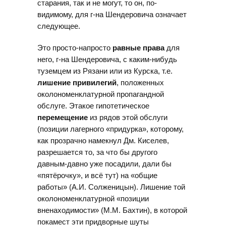
старания, так и не могут, то он, по-
видимому, для г-на Шендеровича означает
следующее.
Это просто-напросто
равные права
для
него, г-на Шендеровича, с каким-нибудь
туземцем из Рязани или из Курска, т.е.
лишение привилегий
, положенных
околономенклатурной пропагандной
обслуге. Этакое гипотетическое
перемещение
из рядов этой обслуги
(позиции лагерного «придурка», которому,
как прозрачно намекнул Дм. Киселев,
разрешается то, за что бы другого
давным-давно уже посадили, дали бы
«пятёрочку», и всё тут) на «общие
работы» (А.И. Солженицын). Лишение той
околономенклатурной «позиции
вненаходимости» (М.М. Бахтин), в которой
покамест эти придворные шуты