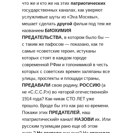
что же и кто же на этих
патриотических
государственных каналах, как уверяют
услужливые шуты из «Эха Москвы»,
мешает сделать
другой
фильм под тем же
названием
БИОХИМИЯ
ПРЕДАТЕЛЬСТВА
, в котором было бы —
с таким же пафосом — показано, как те
самые «советские герои», истуканы
которых стоят в каждом городе
современной РФии и топонимикой в честь
которых с советских времен заляпаны все
улицы, проспекты и площади страны,
ПРЕДАВАЛИ
свою родину,
РОССИЮ
(а
не «С.С.С.Р.») во «второй отечественной»
1914 года? Как-никак СТО ЛЕТ уже
прошло. Вроде бы это как раз ко времени.
Покажи этих
ПРЕДАТЕЛЕЙ
, наш
«патриотический» канал!
НАЗОВИ
их. Или
русским туземцам рано еще об этом
знать?
Не созрели
они еще? На
сванидзе