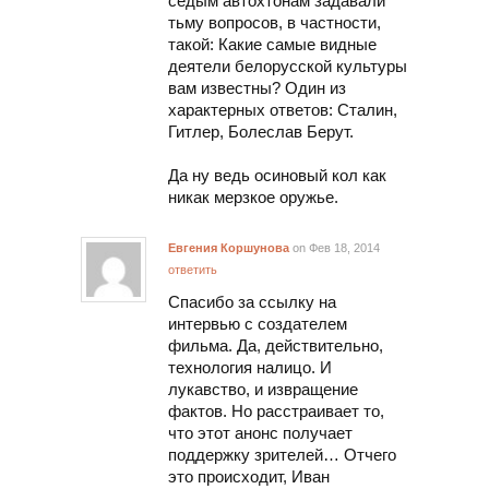
седым автохтонам задавали
тьму вопросов, в частности,
такой: Какие самые видные
деятели белорусской культуры
вам известны? Один из
характерных ответов: Сталин,
Гитлер, Болеслав Берут.
Да ну ведь осиновый кол как
никак мерзкое оружье.
Евгения Коршунова
on Фев 18, 2014
ответить
Спасибо за ссылку на
интервью с создателем
фильма. Да, действительно,
технология налицо. И
лукавство, и извращение
фактов. Но расстраивает то,
что этот анонс получает
поддержку зрителей… Отчего
это происходит, Иван