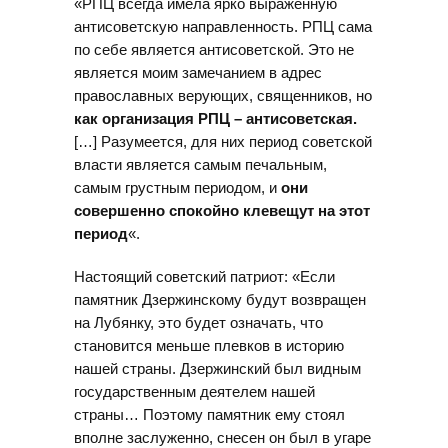
«РПЦ всегда имела ярко выраженную
антисоветскую направленность. РПЦ сама
по себе является антисоветской. Это не
является моим замечанием в адрес
православных верующих, священников, но
как организация РПЦ – антисоветская.
[…] Разумеется, для них период советской
власти является самым печальным,
самым грустным периодом, и
они
совершенно спокойно клевещут на этот
период
«.
Настоящий советский патриот: «Если
памятник Дзержинскому будут возвращен
на Лубянку, это будет означать, что
становится меньше плевков в историю
нашей страны. Дзержинский был видным
государственным деятелем нашей
страны… Поэтому памятник ему стоял
вполне заслуженно, снесен он был в угаре