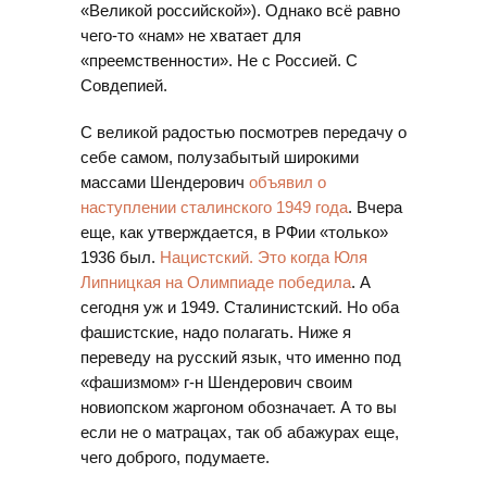
«Великой российской»). Однако всё равно
чего-то «нам» не хватает для
«преемственности». Не с Россией. С
Совдепией.
С великой радостью посмотрев передачу о
себе самом, полузабытый широкими
массами Шендерович
объявил о
наступлении сталинского 1949 года
. Вчера
еще, как утверждается, в РФии «только»
1936 был.
Нацистский. Это когда Юля
Липницкая на Олимпиаде победила
. А
сегодня уж и 1949. Сталинистский. Но оба
фашистские, надо полагать. Ниже я
переведу на русский язык, что именно под
«фашизмом» г-н Шендерович своим
новиопском жаргоном обозначает. А то вы
если не о матрацах, так об абажурах еще,
чего доброго, подумаете.