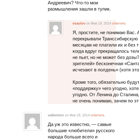
Андреевич? Что-то мои
размышления зашли в тупик.
esaulov
on Фев 19, 2014
ответить
Я, простите, не понимаю Вас. 
перекрывали Транссибирскую м
месяцам не платили их и без т
когда вдруг прекращалось тел
не пьет, но не может без доз
зрителей» бесконечная «Сант
исчезают в полдень» (хотя это
Кроме того, обязательно буду
«поддержку» чего угодно, хоте
угодно. От Ленина до Сталина,
не очень понимаю, зачем по э
vallentinn
on Фев 18, 2014
ответить
Да уж это известно, — самые
большие «любители» русского
народа больше всего и