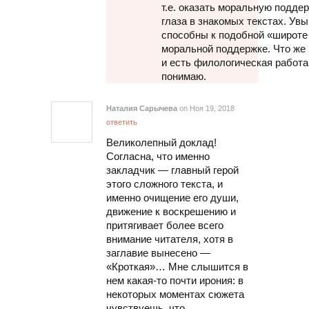
т.е. оказать моральную поддер
глаза в знакомых текстах. Увы
способны к подобной «широте 
моральной поддержке. Что же 
и есть филологическая работа.
понимаю.
Наталия Сарычева
on Ноя 19, 2018
ответить
Великолепный доклад!
Согласна, что именно
закладчик — главный герой
этого сложного текста, и
именно очищение его души,
движение к воскрешению и
притягивает более всего
внимание читателя, хотя в
заглавие вынесено —
«Кроткая»… Мне слышится в
нем какая-то почти ирония: в
некоторых моментах сюжета
чувствуешь, что