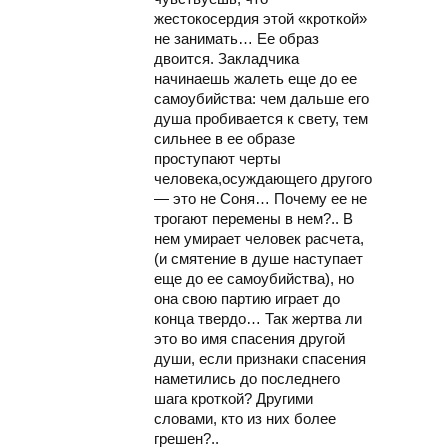
жестокосердия этой «кроткой»
не занимать… Ее образ
двоится. Закладчика
начинаешь жалеть еще до ее
самоубийства: чем дальше его
душа пробивается к свету, тем
сильнее в ее образе
проступают черты
человека,осуждающего другого
— это не Соня… Почему ее не
трогают перемены в нем?.. В
нем умирает человек расчета,
(и смятение в душе наступает
еще до ее самоубийства), но
она свою партию играет до
конца твердо… Так жертва ли
это во имя спасения другой
души, если признаки спасения
наметились до последнего
шага кроткой? Другими
словами, кто из них более
грешен?..