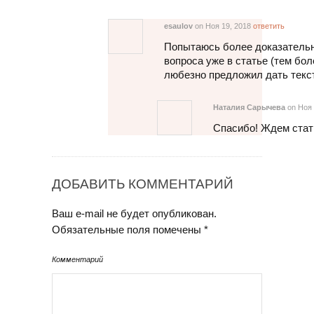
esaulov
on Ноя 19, 2018
ответить
Попытаюсь более доказательн
вопроса уже в статье (тем бол
любезно предложил дать текст
Наталия Сарычева
on Ноя 
Спасибо! Ждем стат
ДОБАВИТЬ КОММЕНТАРИЙ
Ваш e-mail не будет опубликован.
Обязательные поля помечены
*
Комментарий